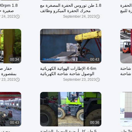
40 كجم الحفرة
1.8 طن توروس الحفرة المصغرة مع
 للبيع
محرك الحفرة الميكرو وظائف
صغيرة حف
متعددة
 24, 2023
September 24, 2023
00:34
00:43
200 كجم شاحنة
4-6m الإطارات الهوائية الكهربائية
حفار صغ
 شاحنة
الوصول شاحنة شاحنة الكهربائية
 محرك
العداد الموازنة
وإمكانية التدرج
 23, 2023
September 23, 2023
00:43
00:36
حفارة مجنزرة Toros Mini 2.6 طن
5 طن كل أرضية الوصول الشاحنة