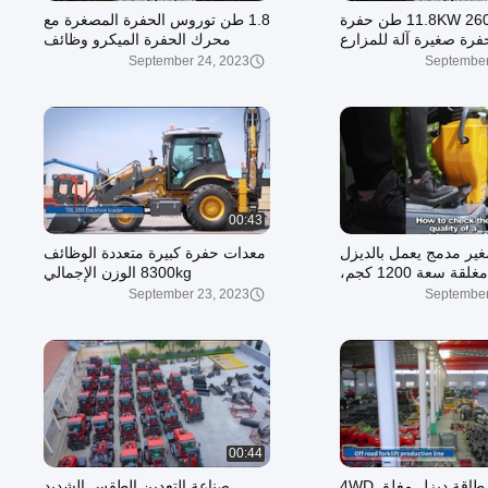
11.8KW 2600rpm 1.8 طن حفرة
1.8 طن توروس الحفرة المصغرة مع
رة صغيرة آلة للمزارع
محرك الحفرة الميكرو وظائف
متعددة
September 24, 2023
September
00:43
ير مدمج يعمل بالديزل
معدات حفرة كبيرة متعددة الوظائف
بمقصورة مغلقة سعة 1200 كجم،
8300kg الوزن الإجمالي
 بحد أقصى 30 درجة
September 23, 2023
September
00:44
مصدر طاقة ديزل مغلق 4WD
صناعة التعدين الطقس الشديد