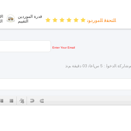
قدرة الموردين
الا
ﺎﻠﺘﺤﻘﻗ ﺎﻠﻣﻭﺭﺩﻮﻧ
التقييم
ال
Enter Your Email
ﺷﺍﺮﻛﺓ ﺎﻟﺪﺧﻮﻟ : 5 ﺱﺎﻋﺎﺗ 03 دقيقة ﻢﻧﺫ