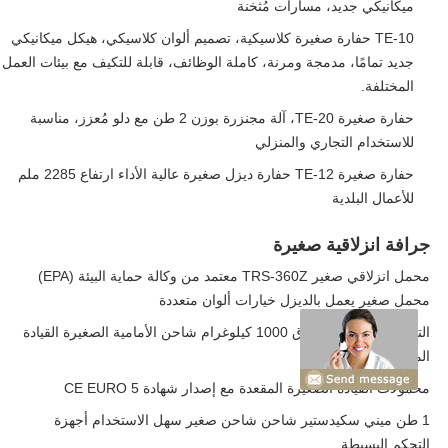
ميكانيكي جديد، مسارات مُثخنة
TE-10 حفارة صغيرة كلاسيكية، تصميم ألوان كلاسيكي، هيكل ميكانيكي
جديد تمامًا، مدمجة ومرنة، كاملة الوظائف، قابلة للتكيف مع بيئات العمل
المختلفة.
حفارة صغيرة TE-20، آلة مجنزرة بوزن 2 طن مع دلو مُعزز، مناسبة
للاستخدام التجاري والمنزلي
حفارة صغيرة TE-12 حفارة ديزل صغيرة عالية الأداء ارتفاع 2285 ملم
للأعمال البلدية
جرافة انزلاقية صغيرة
محمل انزلاقي صغير TRS-360Z معتمد من وكالة حماية البيئة (EPA)
محمل صغير يعمل بالديزل خيارات ألوان متعددة
التهوية المغلقة للصندوق 1000 كيلوغرام شاحن الأمامية الصغيرة القيادة
المنزلية 1 سنة ضمان
محمولات القيادة الصغيرة المقعدة مع إصدار شهادة CE EURO 5
1 طن ميني سكيدستير شاحن شاحن صغير سهل الاستخدام أجهزة
التحكم البسيطة