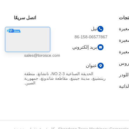
تجات
اتصل سريعًا
غيرة
تيل
86-158-06577867
صغيرة
بريد إلكتروني
غيرة
sales@torosce.com
وروس
عنوان
الحديقة الصناعية NO.2-3، نانشانغ، منطقة
للودر
رينتشينغ، مدينة جينينغ، مقاطعة شاندونغ، جمهورية
الصين.
ذاتية