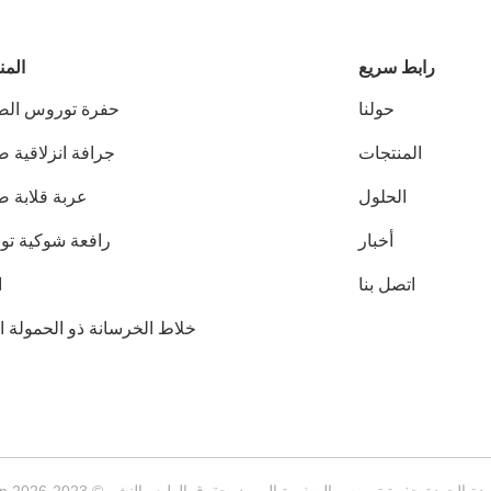
رابط سريع
المن
حولنا
حفرة توروس الص
المنتجات
جرافة انزلاقية 
الحلول
عربة قلابة ص
أخبار
رافعة شوكية ت
اتصل بنا
ا
خلاط الخرسانة ذو الحمولة ال