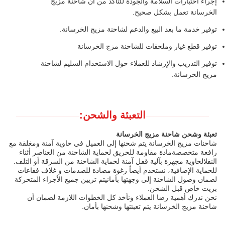
إجراء اختبارات السلامة والجودة للتأكد من أن شاحنة مزيج
الخرسانة تعمل بشكل صحيح.
توفير خدمة ما بعد البيع والدعم لشاحنة مزيج الخرسانة.
توفير قطع غيار وملحقات للشاحنة مزج الخرسانة
توفير التدريب والإرشاد للعملاء حول الاستخدام السليم لشاحنة
مزيج الخرسانة.
التعبئة والشحن:
تعبئة وشحن شاحنة مزيج الخرسانة
شاحنات مزيج الخرسانة يتم شحنها إلى العميل في حاوية آمنة ومغلقة مع
رافعة متخصصةمادة مقاومة للحريق لحماية الشاحنة من العناصر أثناء
النقلالحاوية مجهزة بآلية قفل آمنة لحماية الشاحنة من السرقة أو التلف.
للحماية الإضافية، نستخدم أيضاً رغوة مضادة للصدمات و غلاف فقاعات
لضمان وصول الشاحنة إلى وجهتها بأمانيتم تزيين جميع الأجزاء المتحركة
بزيت خاص قبل الشحن.
نحن ندرك أهمية رضا العملاء ونأخذ كل الخطوات اللازمة لضمان أن
شاحنة مزيج الخرسانة يتم تعبئتها وشحنها بأمان.