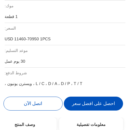
موك:
1 قطعة
السعر:
USD 11460-70950 1PCS
موعد التسليم:
30 يوم عمل
شروط الدفع:
L / C ، D / A ، D / P ، T / T ، ويسترن يونيون ،
احصل على افضل سعر
اتصل الآن
معلومات تفصيلية
وصف المنتج