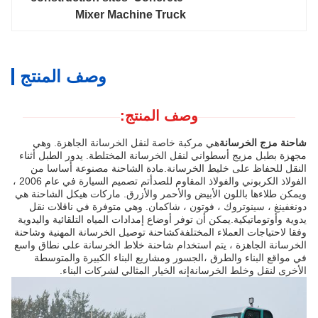
Mixer Machine Truck
وصف المنتج
وصف المنتج:
شاحنة مزج الخرسانة
هي مركبة خاصة لنقل الخرسانة الجاهزة. وهي
مجهزة بطبل مزيج أسطواني لنقل الخرسانة المختلطة. يدور الطبل أثناء
النقل للحفاظ على خليط الخرسانة.مادة الشاحنة مصنوعة أساسا من
الفولاذ الكربوني والفولاذ المقاوم للصدأتم تصميم السيارة في عام 2006 ،
ويمكن طلاءها باللون الأبيض والأحمر والأزرق. ماركات هيكل الشاحنة هي
دونغفينغ ، سينوتروك ، فوتون ، شاكمان. وهي متوفرة في ناقلات نقل
يدوية وأوتوماتيكية.يمكن أن توفر أوضاع إمدادات المياه التلقائية واليدوية
وفقا لاحتياجات العملاء المختلفةكشاحنة توصيل الخرسانة المهنية وشاحنة
الخرسانة الجاهزة ، يتم استخدام شاحنة خلاط الخرسانة على نطاق واسع
في مواقع البناء والطرق ،الجسور ومشاريع البناء الكبيرة والمتوسطة
الأخرى لنقل وخلط الخرسانةإنه الخيار المثالي لشركات البناء.