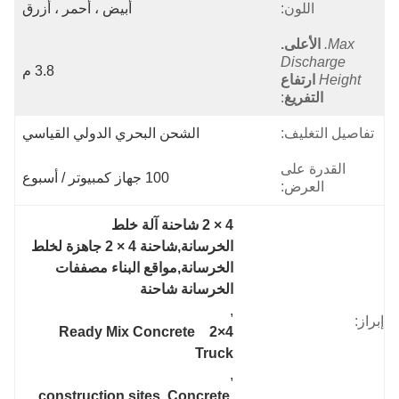
اللون:
أبيض ، أحمر ، أزرق
Max.
الأعلى.
Discharge
3.8 م
Height
ارتفاع
التفريغ
:
تفاصيل التغليف:
الشحن البحري الدولي القياسي
القدرة على
100 جهاز كمبيوتر / أسبوع
العرض:
4 × 2 شاحنة آلة خلط 
الخرسانة,شاحنة 4 × 2 جاهزة لخلط 
الخرسانة,مواقع البناء مصففات 
الخرسانة شاحنة
, 
إبراز:
4×2   Ready Mix Concrete 
Truck
, 
construction sites  Concrete 