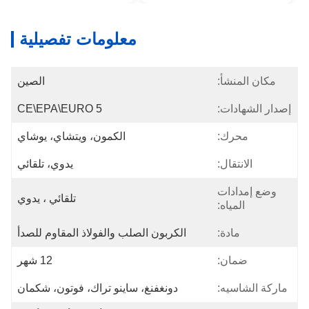
معلومات تفصيلية
مكان المنشأ:
الصين
إصدار الشهادات:
CE\EPA\EURO 5
محرك:
الكمون، ويتشاي، يوشاي
الانتقال:
يدوي، تلقائي
وضع إمدادات
تلقائي ، يدوي
المياه:
مادة:
الكربون الصلب والفولاذ المقاوم للصدأ
ضمان:
12 شهر
ماركة الشاسيه:
دونغفنغ، ساينو تراك، فوتون، شكمان