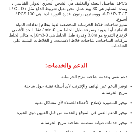
1PCS. تفاصيل التعبئة والتغليف هي الشحن البحري الدولي القياسي ،
ومدة التسليم هي 30 يوم عمل. نحن نقبل شروط الدفع مثل L / C ، D /
A,D / P، T / T، وويسترن يونيون. قدرة التوريد لدينا هي 100 PCS /
أسبوع.
تتميز شاحنات خلاط الخرسانة المخصصة لدينا بنظام إمدادات المياه
التلقائية أو اليدوية وسرعة طبل الخلط من 0-14r / min. الحد الأقصى
لارتفاع التفريغ هو 3.8m وقدرة طبل الخلط هي 3-6m3.إنه مثالي لخلط
مركبات الشاحنات، شاحنات خلاط الاسمنت، و الخلاطات المثبتة على
الشاحنات.
الدعم والخدمات:
دعم تقني وخدمة شاحنة مزج الخرسانة
توفير الدعم عبر الهاتف والإنترنت لأي أسئلة تقنية حول شاحنة
مزيج الخرسانة.
توفير المشورة لإصلاح الأخطاء للعملاء لأي مشاكل تقنية.
توفير الدعم الفني في الموقع والخدمة من قبل الفنيين ذوي الخبرة.
توفير خدمات صيانة منتظمة لشاحنة مزيج الخرسانة.