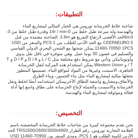
التطبيقات:
شاحنة خلاط الخرسانة توروس هي الخيار المثالي لمشاريع البناء
والهندسة.وله سرعة طبل خلط من 0-14r / min وقدرة طبل خلط من 3-
6m3الحد الأقصى لارتفاع التفريغ هو 3.8m. الشاحنة معتمدة من قبل
CEEPAEURO 5 مع الحد الأدنى للطلب من 1 PCS والسعر من USD
11460-70950 1PCS.يمكن شحنها مع الشحن البحري الدولي القياسي
والتسليم في غضون 30 يوما عمل. وهي متوفرة في ناقل نقل يدوي
وأوتوماتيكي وتأتي مع شروط دفع مختلفة مثل L / C و D / A و D / P و T
/ T و Western Union.يمكن استخدام هذه المركبة لنقل الخرسانة
الجاهزة، الاسمنت وغيرها من المواد لمواقع البناء. تصميمها المتطور
يجعلها مثالية لمشاريع البناء مثل بناء الجسور، وبناء الطرق
والأنفاق،ومشاريع واسعة النطاق الأخرىيمكن استخدامه أيضًا لخلط ونقل
الخرسانة والاسمنت والجملة لإنتاج الخرسانة على نطاق واسع.إنها أداة
فعالة وموثوقة لمشاريع البناء والهندسة.
التخصيص:
نحن نقدم مجموعة كبيرة من شاحنات خلاط الخرسانة المخصصة باسم
العلامة التجارية توروس، رقم الطراز TRS1500/2600/3500/4000.الحد
الأدنى لكمية الطلب هو 1 PCS، ومدى السعر بين USD 11460-70950