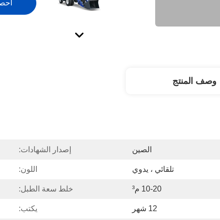
احص
وصف المنتج
الصين
إصدار الشهادات:
تلقائي ، يدوي
اللون:
10-20 م³
خلط سعة الطبل:
12 شهر
يكتب: