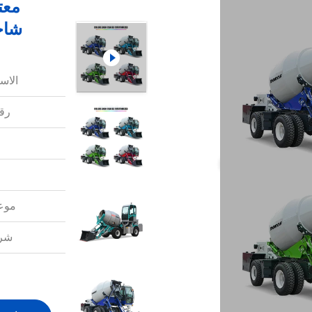
شاح
الاس
رقم
موعد
شرو