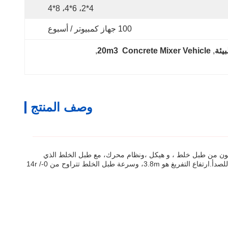
4*2، 6*4، 8*4
100 جهاز كمبيوتر / أسبوع
, 
20m3  Concrete Mixer Vehicle
, 
وصف المنتج
تكون من طبل خلط ، و هيكل ،ونظام محرك، مع طبل الخلط الذي
يحتوي على سعة 3-6 متر مكعب. يتوفر نظام القيادة في تكوينات 4 * 2 ، 6 * 4 ، 8 * 4 ، ويتم تصنيع الشاحنة إما من الفولاذ الكربوني أو الفولاذ المقاوم للصدأ.ارتفاع التفريغ هو 3.8m، وسرعة طبل الخلط تتراوح من 0-14r /