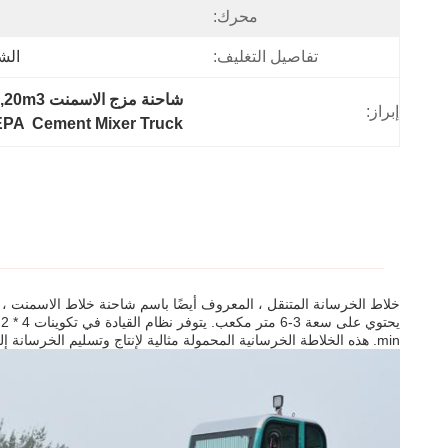
محرك:
تفاصيل التغليف:
الش
شاحنة مزج الاسمنت 20m3,20m3 مركبة مزج الخرسانة,شاحنة مزيج الأسمنت من منظمة حماية البيئة
إبراز:
EPA  Cement Mixer Truck
خلاط الخرسانة المتنقل ، المعروف أيضًا باسم شاحنة خلاط الاسمنت 
min. هذه الخلاطة الخرسانية المحمولة مثالية لإنتاج وتسليم الخرسانة إلى مواقع البناء المختلفة.