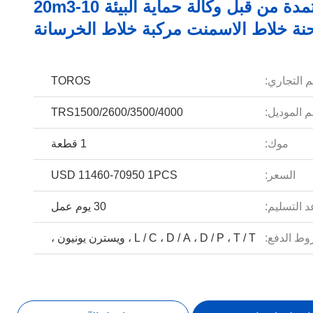
معتمدة من قبل وكالة حماية البيئة 10-20m3
نة خلاط الاسمنت مركبة خلاط الخرسانة
م التجاري:
TOROS
 الموديل:
TRS1500/2600/3500/4000
موك:
1 قطعة
السعر:
USD 11460-70950 1PCS
 التسليم:
30 يوم عمل
ط الدفع:
L / C ، D / A ، D / P ، T / T ، ويسترن يونيون ،