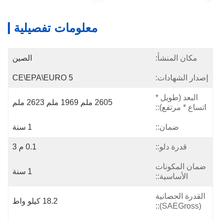
معلومات تفصيلية
مكان المنشأ:
الصين
إصدار الشهادات:
CE\EPA\EURO 5
البعد (طويل *
2605 ملم 1969 ملم 2623 ملم
اتساع * مرتفع)::
ضمان::
1 سنة
قدرة دلو::
0.1 م 3
ضمان المكونات
1 سنة
الأساسية::
القدرة الحصانية
18.2 كيلو واط
(SAEGross)::