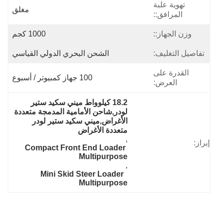
تهوية علبة
مغلق
المرافق::
وزن الجهاز::
1000 كجم
تفاصيل التغليف:
الشحن البحري الدولي القياسي
القدرة على
100 جهاز كمبيوتر / أسبوع
العرض:
18.2 كيلوواط ميني سكيد ستير 
لودر,شاحن الأمامية المدمجة متعددة 
الأغراض,ميني سكيد ستير لودر 
متعددة الأغراض
, 
إبراز:
Compact Front End Loader 
Multipurpose
, 
Mini Skid Steer Loader  
Multipurpose