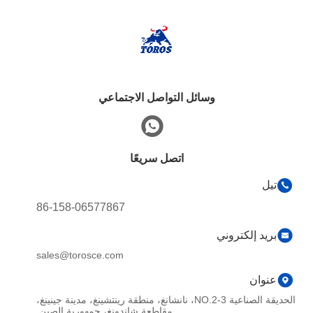
وسائل التواصل الاجتماعي
اتصل سريعًا
تيل
86-158-06577867
بريد إلكتروني
sales@torosce.com
عنوان
الحديقة الصناعية NO.2-3، نانشانغ، منطقة رينتشينغ، مدينة جينينغ،
مقاطعة شاندونغ، جمهورية الصين.