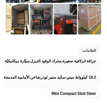
العلامات:
جرافة انزلاقية صغيرة,محرك الوقود الديزل,سيّارة ميكانيكيّة صغ
18.2 كيلوواط ميني سكيد ستير لودر,شاحن الأمامية المدمجة متعددة الأغراض,ميني سكيد ستير لودر متعددة الأغراض
Mini Compact Skid Steer