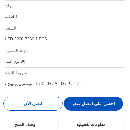
موك:
1 قطعة
السعر:
USD 5266-7266 1 PCS
موعد التسليم:
30 يوم عمل
شروط الدفع:
L / C ، D / A ، D / P ، T / T ، ويسترن يونيون ،
احصل على افضل سعر
اتصل الآن
معلومات تفصيلية
وصف المنتج