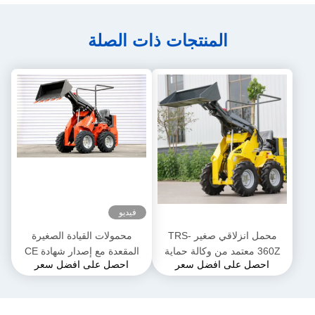
المنتجات ذات الصلة
فيديو
محمل انزلاقي صغير TRS-
محمولات القيادة الصغيرة
360Z معتمد من وكالة حماية
المقعدة مع إصدار شهادة CE
احصل على افضل سعر
احصل على افضل سعر
البيئة (EPA) محمل صغير يعمل
EURO 5
بالديزل خيارات ألوان متعددة