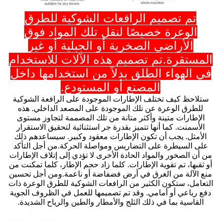
تم تصميم الرافعات الشوكية للطرق
الوعرة خصيصًا لنقل تلك المواد فوق
الأراضي الصخرية أو الجبلية أو غير
المستقرة.تم تصميم هذه الآلات للاستخدام
في الهواء الطلق بدلاً من استخدامها داخل
المصنع أو المستودع.
ستلاحظ كيف تختلف الإطارات الموجودة على الرافعة الشوكية
للطرق الوعرة عن تلك الموجودة على المصعد الداخلي. هذه
الإطارات متينة وأكثر متانة من تلك المصممة لتجاوز مستوى
الأسمنت. كما أنها تتميز بقدرة جر استثنائية لتحقيق الاستقرار
الأمثل. يجب أن تكون الإطارات معقود وكبير. سيساعدهم ذلك
على السيطرة على التضاريس ومواصلة الحركة.من أجل التأكد
من أن الصخور والمواد الحادة الأخرى لا تؤدي إلى إتلاف الإطارات
أو ثقبها، تم تقوية الإطارات. كلما زاد حجم الإطار، كلما تمكنت من
منع الآلة من الغرق في أرض فضفاضة أو ناعمة.ومن أجل تحسين
التعامل، ستكون الكثير من الرافعات الشوكية للطرق الوعرة ذات
دفع رباعي أو أمامي. وقد تم تصميمها للعمل في الظروف الجوية
القاسية بما في ذلك الثلج والأمطار والطين والرياح الشديدة.