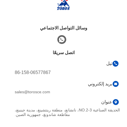
وسائل التواصل الاجتماعي
اتصل سريعًا
تيل
86-158-06577867
بريد إلكتروني
sales@torosce.com
عنوان
الحديقة الصناعية NO.2-3، نانشانغ، منطقة رينتشينغ، مدينة جينينغ،
مقاطعة شاندونغ، جمهورية الصين.