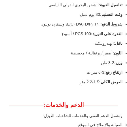
تفاصيل العبوة:
الشحن البحري الدولي القياسي
وقت التسليم:
30 يوم عمل
شروط الدفع:
L/C، D/A، D/P، T/T، ويسترن يونيون
القدرة على التوريد:
100 PCS / أسبوع
ناقل:
الهيدروليكية
اللون:
أصفر / برتقالية / مخصصة
وزن:
2-3 طن
ارتفاع رفع:
3-6 مترات
العرض الكلي:
1.5-2.2 متر
الدعم والخدمات:
وتشمل الدعم التقني والخدمات للشاحنات الديزل:
الصيانة والإصلاح في الموقع