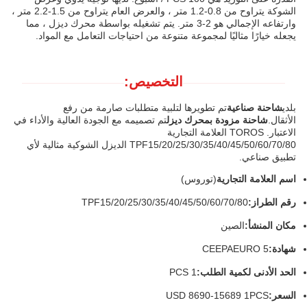
الشوكة يتراوح من 0.8-1.2 متر ، والعرض العام يتراوح من 1.5-2.2 متر ،
وارتفاعه الإجمالي هو 2-3 متر. يتم تشغيله بواسطة محرك ديزل ، مما
يجعله خيارًا مثاليًا لمجموعة متنوعة من احتياجات التعامل مع المواد.
التخصيص:
بلدي
شاحنة صناعية
تم تطويرها لتلبية متطلبات صارمة من رفع
الأثقال.
شاحنة مزودة بمحرك ديزل
تم تصميمه مع الجودة العالية والأداء في
الاعتبار. TOROS العلامة التجارية
TPF15/20/25/30/35/40/45/50/60/70/80 الديزل الشوكية مثالية لأي
تطبيق صناعي.
اسم العلامة التجارية
(توروس)
رقم الطراز:
TPF15/20/25/30/35/40/45/50/60/70/80
مكان المنشأ:
الصين
شهادة:
CEEPAEURO 5
الحد الأدنى لكمية الطلب:
1 PCS
السعر:
USD 8690-15689 1PCS