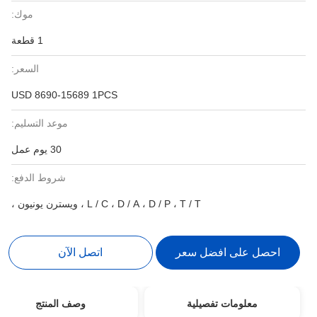
موك:
1 قطعة
السعر:
USD 8690-15689 1PCS
موعد التسليم:
30 يوم عمل
شروط الدفع:
L / C ، D / A ، D / P ، T / T ، ويسترن يونيون ،
احصل على افضل سعر
اتصل الآن
معلومات تفصيلية
وصف المنتج