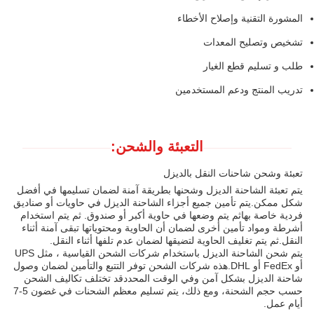
المشورة التقنية وإصلاح الأخطاء
تشخيص وتصليح المعدات
طلب و تسليم قطع الغيار
تدريب المنتج ودعم المستخدمين
التعبئة والشحن:
تعبئة وشحن شاحنات النقل بالديزل
يتم تعبئة الشاحنة الديزل وشحنها بطريقة آمنة لضمان تسليمها في أفضل
شكل ممكن.يتم تأمين جميع أجزاء الشاحنة الديزل في حاويات أو صناديق
فردية خاصة بهاثم يتم وضعها في حاوية أكبر أو صندوق. ثم يتم استخدام
أشرطة ومواد تأمين أخرى لضمان أن الحاوية ومحتوياتها تبقى آمنة أثناء
النقل.ثم يتم تغليف الحاوية لتضيقها لضمان عدم تلفها أثناء النقل.
يتم شحن الشاحنة الديزل باستخدام شركات الشحن القياسية ، مثل UPS
أو FedEx أو DHL.هذه شركات الشحن توفر التتبع والتأمين لضمان وصول
شاحنة الديزل بشكل آمن وفي الوقت المحددقد تختلف تكاليف الشحن
حسب حجم الشحنة، ومع ذلك، يتم تسليم معظم الشحنات في غضون 5-7
أيام عمل.