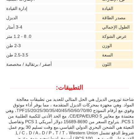
القيادة
إدارة القيادة
مصدر الطاقة
الديزل
الطول الإجمالي
3-4 أمتار
عرض الشوكة
0. 8 - 1.2 متر
الوزن
2-3 طن
السعة
2.5-3.5 طن
اللون
أصفر / برتقالية / مخصصة
التطبيقات:
شاحنة توروس الديزل هي الحل المثالي للعديد من تطبيقات معالجة
المواد. وهي مجهزة بمحركات الديزل المتقدمة ، مما يوفر أداء موثوق
وقوي.مع أرقام النموذج TPF15/20/25/30/35/40/45/50/60/70/80، وهي
معتمدة مع معايير CE/EPA/EURO 5، مع الحد الأدنى للكمية الطلبية من
1 PCS. يتراوح السعر من 8690-15689 دولار أمريكي 1 PCS وتفاصيل
التعبئة هي الشحن البحري الدولي القياسي،مع وقت تسليم 30 يوم عمل.
شروط الدفع تشمل L / C ، D / A ، D / P ، T / T ، Western Union.
القدرة على التوريد هي 100 PCS / أسبوع. لديها توجيه يدوي وعرض