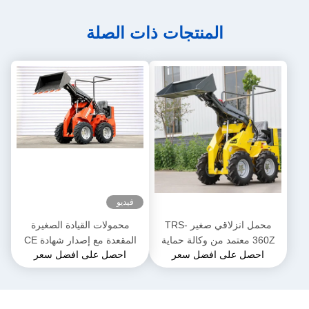
المنتجات ذات الصلة
فيديو
محمل انزلاقي صغير TRS-
محمولات القيادة الصغيرة
360Z معتمد من وكالة حماية
المقعدة مع إصدار شهادة CE
احصل على افضل سعر
احصل على افضل سعر
البيئة (EPA) محمل صغير يعمل
EURO 5
بالديزل خيارات ألوان متعددة