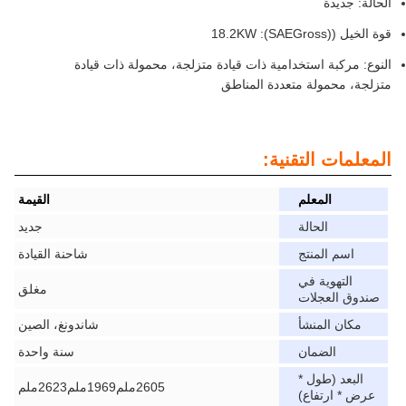
الحالة: جديدة
قوة الخيل ((SAEGross): 18.2KW
النوع: مركبة استخدامية ذات قيادة متزلجة، محمولة ذات قيادة
متزلجة، محمولة متعددة المناطق
المعلمات التقنية:
المعلم
القيمة
الحالة
جديد
اسم المنتج
شاحنة القيادة
التهوية في
مغلق
صندوق العجلات
مكان المنشأ
شاندونغ، الصين
الضمان
سنة واحدة
البعد (طول *
2605ملم1969ملم2623ملم
عرض * ارتفاع)