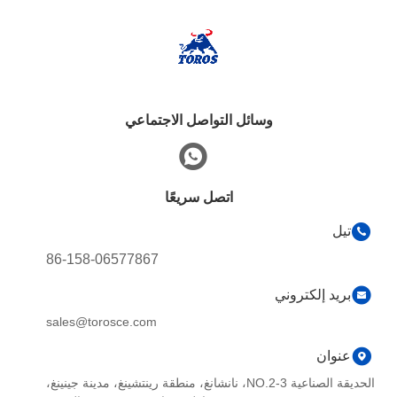
وسائل التواصل الاجتماعي
اتصل سريعًا
تيل
86-158-06577867
بريد إلكتروني
sales@torosce.com
عنوان
الحديقة الصناعية NO.2-3، نانشانغ، منطقة رينتشينغ، مدينة جينينغ،