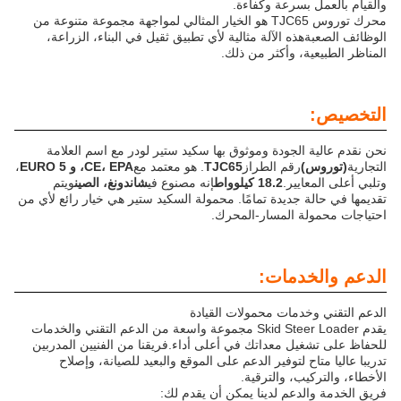
والقيام بالعمل بسرعة وكفاءة.
محرك توروس TJC65 هو الخيار المثالي لمواجهة مجموعة متنوعة من
الوظائف الصعبةهذه الآلة مثالية لأي تطبيق ثقيل في البناء، الزراعة،
المناظر الطبيعية، وأكثر من ذلك.
التخصيص:
نحن نقدم عالية الجودة وموثوق بها سكيد ستير لودر مع اسم العلامة
التجارية
(توروس)
رقم الطراز
TJC65
. هو معتمد مع
CE، EPA، و EURO 5
،
وتلبي أعلى المعايير.
18.2 كيلوواط
إنه مصنوع في
شاندونغ، الصين
ويتم
تقديمها في حالة جديدة تمامًا. محمولة السكيد ستير هي خيار رائع لأي من
احتياجات محمولة المسار-المحرك.
الدعم والخدمات:
الدعم التقني وخدمات محمولات القيادة
يقدم Skid Steer Loader مجموعة واسعة من الدعم التقني والخدمات
للحفاظ على تشغيل معداتك في أعلى أداء.فريقنا من الفنيين المدربين
تدريبا عاليا متاح لتوفير الدعم على الموقع والبعيد للصيانة، وإصلاح
الأخطاء، والتركيب، والترقية.
فريق الخدمة والدعم لدينا يمكن أن يقدم لك: