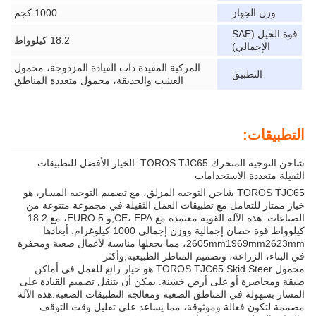
وزن الجهاز
1000 كجم
قوة الخيل (SAE
18.2 كيلوواط
الإجمالي)
المركبة المفيدة ذات القيادة المزدوجة، محمول
التطبيق
العشب والحديقة، محمول متعددة المناطق
التطبيقات:
شاحن التوجيه المتحرك TOROS TJC65: الخيار الأفضل للتطبيقات
الثقيلة متعددة الاستخدامات
TOROS TJC65 شاحن التوجيه المزلق، مع تصميم التوجيه المسار، هو
خيار ممتاز للتعامل مع تطبيقات العمل الثقيلة في مجموعة متنوعة من
الصناعات. هذه الآلة القوية معتمدة مع CE، EPA,و EURO 5، مع 18.2
كيلوواط قوة حصان إجمالية ووزن إجمالي 1000 كيلوغرام. أبعادها
2605mm1969mm2623mm، مما يجعلها مناسبة لأعمال صعبة ومحفزة
في البناء، الزراعة، وتصميم المناظر الطبيعية,وأكثر
محمول TOROS TJC65 Skid Steer هو خيار رائع للعمل في أماكن
ضيقة ومحاصرة أو على أرض خشنة. يمكن أن يتنقل تصميم القيادة على
المسار بسهولة في المناطق الصعبة ومعالجة التطبيقات الصعبة.هذه الآلة
مصممة لتكون فعالة وموثوقة، مما يساعد على تقليل وقت التوقف