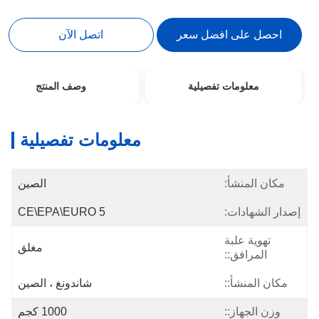
احصل على افضل سعر
اتصل الآن
معلومات تفصيلية
وصف المنتج
معلومات تفصيلية
مكان المنشأ:
الصين
إصدار الشهادات:
CE\EPA\EURO 5
تهوية علبة
مغلق
المرافق::
مكان المنشأ::
شاندونغ ، الصين
وزن الجهاز::
1000 كجم