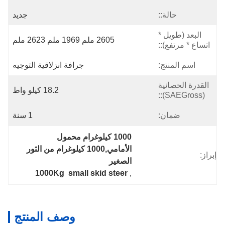
حالة::
جديد
البعد (طويل *
2605 ملم 1969 ملم 2623 ملم
اتساع * مرتفع)::
اسم المنتج:
جرافة انزلاقية التوجيه
القدرة الحصانية
18.2 كيلو واط
(SAEGross)::
ضمان:
1 سنة
1000 كيلوغرام محمول 
الأمامي,1000 كيلوغرام من الثور 
إبراز:
الصغير
1000Kg  small skid steer
, 
وصف المنتج