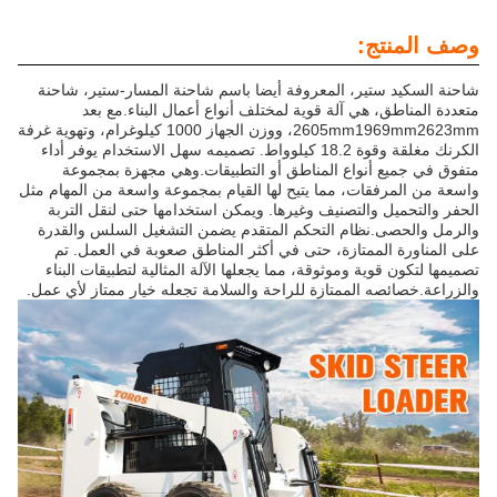
وصف المنتج:
شاحنة السكيد ستير، المعروفة أيضا باسم شاحنة المسار-ستير، شاحنة
متعددة المناطق، هي آلة قوية لمختلف أنواع أعمال البناء.مع بعد
2605mm1969mm2623mm، ووزن الجهاز 1000 كيلوغرام، وتهوية غرفة
الكرنك مغلقة وقوة 18.2 كيلوواط. تصميمه سهل الاستخدام يوفر أداء
متفوق في جميع أنواع المناطق أو التطبيقات.وهي مجهزة بمجموعة
واسعة من المرفقات، مما يتيح لها القيام بمجموعة واسعة من المهام مثل
الحفر والتحميل والتصنيف وغيرها. ويمكن استخدامها حتى لنقل التربة
والرمل والحصى.نظام التحكم المتقدم يضمن التشغيل السلس والقدرة
على المناورة الممتازة، حتى في أكثر المناطق صعوبة في العمل. تم
تصميمها لتكون قوية وموثوقة، مما يجعلها الآلة المثالية لتطبيقات البناء
والزراعة.خصائصه الممتازة للراحة والسلامة تجعله خيار ممتاز لأي عمل.