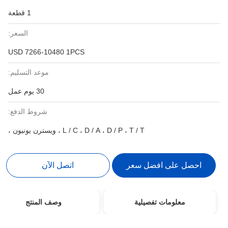
1 قطعة
السعر:
USD 7266-10480 1PCS
موعد التسليم:
30 يوم عمل
شروط الدفع:
L / C ، D / A ، D / P ، T / T ، ويسترن يونيون ،
احصل على افضل سعر
اتصل الآن
معلومات تفصيلية
وصف المنتج