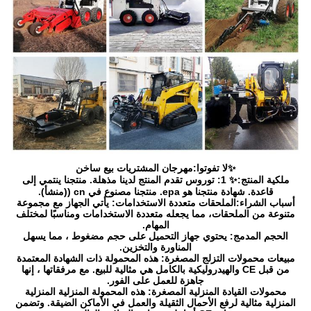
✨لا تفوتوا:مهرجان المشتريات بيع ساخن
ملكية المنتج:✨ 1: توروس تقدم المنتج لدينا مذهلة. منتجنا ينتمي إلى
قاعدة. شهادة منتجنا هو epa. منتجنا مصنوع في cn ((منشأ).
أسباب الشراء:الملحقات متعددة الاستخدامات: يأتي الجهاز مع مجموعة
متنوعة من الملحقات، مما يجعله متعددة الاستخدامات ومناسبًا لمختلف
المهام.
الحجم المدمج: يحتوي جهاز التحميل على حجم مضغوط ، مما يسهل
المناورة والتخزين.
مبيعات محمولات التزلج المصغرة: هذه المحمولة ذات الشهادة المعتمدة
من قبل CE والهيدروليكية بالكامل هي مثالية للبيع. مع مرفقاتها ، إنها
جاهزة للعمل على الفور.
محمولات القيادة المنزلية المصغرة: هذه المحمولة المنزلية المنزلية
المنزلية مثالية لرفع الأحمال الثقيلة والعمل في الأماكن الضيقة. وتضمن