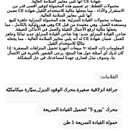
شهادة CE أنها تلبي معايير السلامة العالية.
محمولات القطط: تم تصميم هذه المحمولة لتوفير أقصى قدر من
الاستقرار والأداء ، مما يجعلها مثالية للاستخدام الثقيل.شهادة CE تضمن
أنها تلبي معايير السلامة العالية.
مبيعات محمولات القيادة المنزلية: هذه المحمولة المنزلية جاهزة للبيع
ومستعدة للعمل. وهي معتمدة من قبل CE وهي هيدروليكية بالكامل ، مما
يجعلها مثالية لرفع الأحمال الثقيلة والعمل في الأماكن الضيقة.
شاحن القيادة المنزلق جديد: هذا شاحن القيادة المنزلق جديد تمامًا وجاهز
للعمل. ضمان شهادة CE له أنه يلبي معايير السلامة العالية ، مما يجعله
مثاليًا للاستخدام الثقيل.
المعلومات ذات الصلة:✨ مبيعات أجهزة تحميل المنزلقات المصغرة: إذا
كان لديك أي أسئلة حول هذا المنتج، يرجى الشعور بالحرية في الاتصال
بنا، وسوف نبذل قصارى جهدنا لمساعدتك في حل المشكلة.
العلامات:
جرافة انزلاقية صغيرة,محرك الوقود الديزل,سيّارة ميكانيكيّة صغ
محرك "يورو 5" لتحميل القيادة السريعة
حمولة القيادة السريعة 1 طن