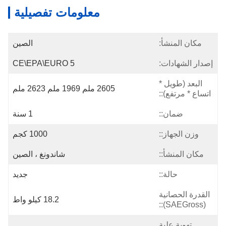
معلومات تفصيلية
مكان المنشأ:
الصين
إصدار الشهادات:
CE\EPA\EURO 5
البعد (طويل *
2605 ملم 1969 ملم 2623 ملم
اتساع * مرتفع)::
ضمان::
1 سنة
وزن الجهاز::
1000 كجم
مكان المنشأ::
شاندونغ ، الصين
حالة::
جديد
القدرة الحصانية
18.2 كيلو واط
(SAEGross)::
تهوية علبة