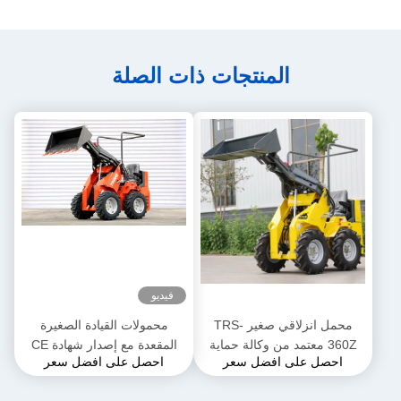
المنتجات ذات الصلة
فيديو
محمل انزلاقي صغير TRS-
محمولات القيادة الصغيرة
360Z معتمد من وكالة حماية
المقعدة مع إصدار شهادة CE
احصل على افضل سعر
احصل على افضل سعر
البيئة (EPA) محمل صغير يعمل
EURO 5
بالديزل خيارات ألوان متعددة