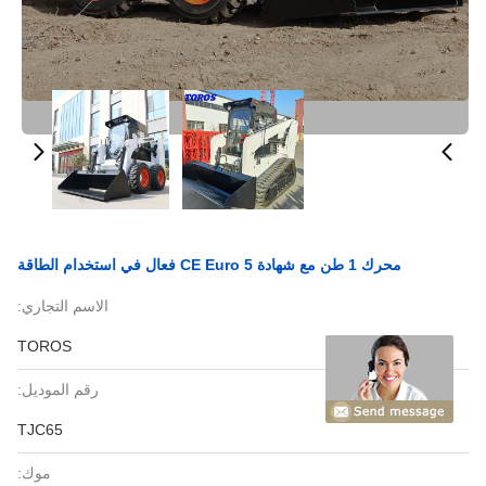
محرك 1 طن مع شهادة CE Euro 5 فعال في استخدام الطاقة
الاسم التجاري:
TOROS
رقم الموديل:
TJC65
موك: