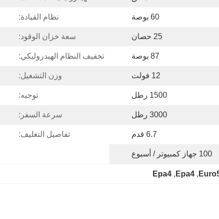
60 بوصة
نظام القيادة:
25 حصان
سعة خزان الوقود:
87 بوصة
تخفيف النظام الهيدروليكي:
12 فولت
وزن التشغيل:
1500 رطل
توجيه:
3000 رطل
سرعة السفر:
6.7 قدم
تفاصيل التغليف:
100 جهاز كمبيوتر / أسبوع
Epa4
, 
Epa4
, 