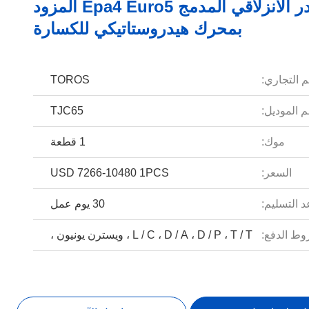
اللودر الانزلاقي المدمج Epa4 Euro5 المزود
بمحرك هيدروستاتيكي للكسارة
م التجاري:
TOROS
 الموديل:
TJC65
موك:
1 قطعة
السعر:
USD 7266-10480 1PCS
 التسليم:
30 يوم عمل
ط الدفع:
L / C ، D / A ، D / P ، T / T ، ويسترن يونيون ،