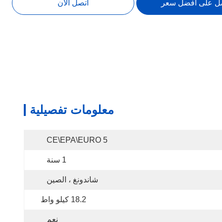
ل على افضل سعر
اتصل الآن
معلومات تفصيلية
CE\EPA\EURO 5
1 سنة
شاندونغ ، الصين
18.2 كيلو واط
نعم