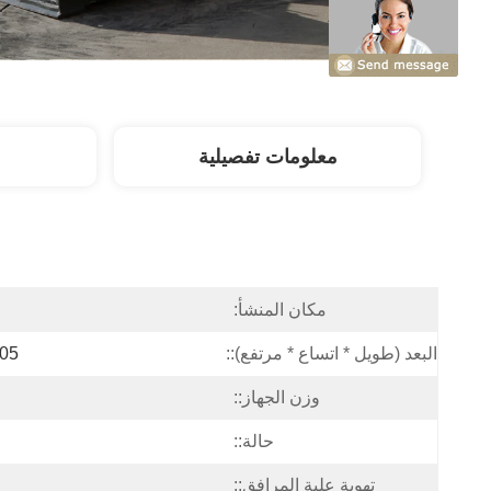
معلومات تفصيلية
مكان المنشأ:
البعد (طويل * اتساع * مرتفع)::
2605 ملم 1969
وزن الجهاز::
حالة::
تهوية علبة المرافق::