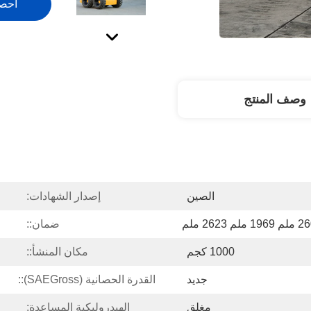
احص
وصف المنتج
الصين
إصدار الشهادات:
 ملم 2623 ملم
ضمان::
1000 كجم
مكان المنشأ::
جديد
القدرة الحصانية (SAEGross)::
مغلق
الهيدروليكية المساعدة: