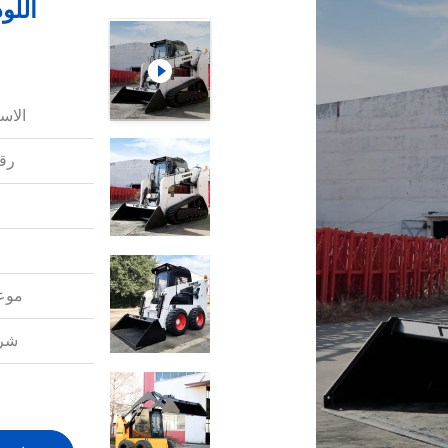
الاس
رقم
موعد
شرو