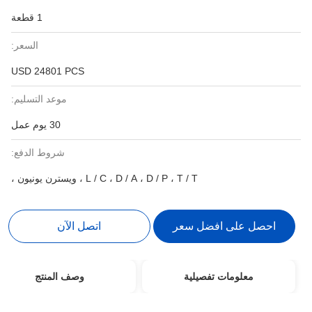
1 قطعة
السعر:
USD 24801 PCS
موعد التسليم:
30 يوم عمل
شروط الدفع:
L / C ، D / A ، D / P ، T / T ، ويسترن يونيون ،
احصل على افضل سعر
اتصل الآن
معلومات تفصيلية
وصف المنتج