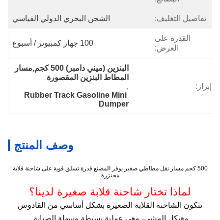
تفاصيل التغليف:
الشحن البحري الدولي القياسي
القدرة على
100 جهاز كمبيوتر / أسبوع
العرض:
البنزين (ميني دامبر) 500 كجم,مسار 
المطاط البنزين المقصورة
إبراز:
, 
Rubber Track Gasoline Mini 
Dumper
وصف المنتج
500 كجم مسار نقل مطاطي صغير يوفر المصنع قدرة تسلق قوية على شاحنة قلابة
مجنزرة
لماذا تختار شاحنة قلابة صغيرة لدينا؟
تتكون الشاحنة القلابة الصغيرة بشكل أساسي من القادوس
وهيكل المشي، وهي عملية بسيطة وسهلة الصيانة.