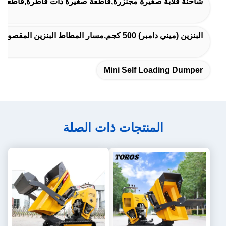
شاحنة قلابة صغيرة مجنزرة,قاطعة صغيرة ذات قاطرة,قاطعة ذات
البنزين (ميني دامبر) 500 كجم,مسار المطاط البنزين المقصورة
Mini Self Loading Dumper
المنتجات ذات الصلة