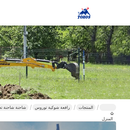
المنتجات
رافعة شوكية توروس
شاحنة شاحنة تعم
المنزل