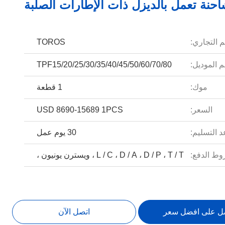
حنة تعمل بالديزل ذات الإطارات الصلبة
م التجاري:
TOROS
 الموديل:
TPF15/20/25/30/35/40/45/50/60/70/80
موك:
1 قطعة
السعر:
USD 8690-15689 1PCS
 التسليم:
30 يوم عمل
ط الدفع:
L / C ، D / A ، D / P ، T / T ، ويسترن يونيون ،
ل على افضل سعر
اتصل الآن