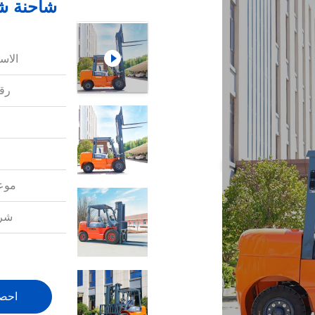
شاحنة شا
الاس
رقم
موعد
شرو
احص