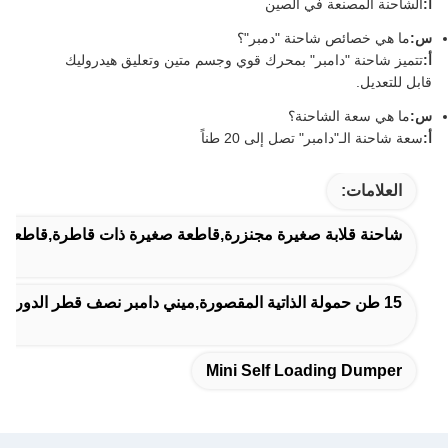
أ:
الشاحنة المصنعة في الصين
س:
ما هي خصائص شاحنة "دمبر"؟
أ:
تتميز شاحنة "دامبر" بمحرك قوي وجسم متين وتعليق هيدروليك
قابل للتعديل.
س:
ما هي سعة الشاحنة؟
أ:
سعة شاحنة الـ"دامبر" تصل إلى 20 طناً
العلامات:
شاحنة قلابة صغيرة مجنزرة,قاطعة صغيرة ذات قاطرة,قاطعة ذات
15 طن حمولة الذاتية المقصورة,ميني دامبر نصف قطر الدوران الصغير
Mini Self Loading Dumper