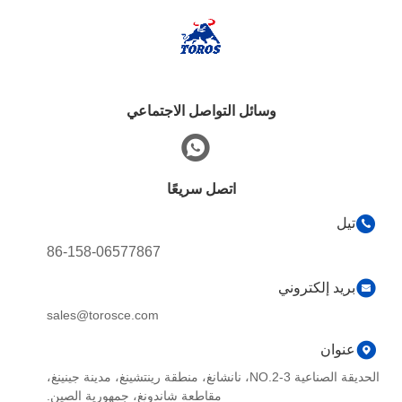
وسائل التواصل الاجتماعي
اتصل سريعًا
تيل
86-158-06577867
بريد إلكتروني
sales@torosce.com
عنوان
الحديقة الصناعية NO.2-3، نانشانغ، منطقة رينتشينغ، مدينة جينينغ،
مقاطعة شاندونغ، جمهورية الصين.