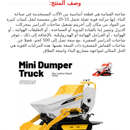
وصف المنتج:
شاحنة القمامة هي قطعة أساسية من الآلات المستخدمة في صناعة
البناء. إنها مركبة قوية ثقيلة تحمل 15-20 طن.مصممة لنقل كميات كبيرة
من المواد من مكان إلى آخريتم تشغيل شاحنات الدرامبر بمحركات
الديزل وتتميز إما بالقيادة اليدوية أو المساعدة ، أو التعليقات الهوائية ، أو
الهوائية ، أو الفرامل الهوائية أو الهيدروليكية. بالإضافة إلى ذلك ، تتوفر
شاحنات الدرامبر الصغيرة ،مع سعة تصل إلى 500 كجم، فضلا عن
شاحنات القماش المصغرة ذات السعة نفسها. هذه المركبات القوية هي
الحل المثالي لمواجهة مشاريع البناء واسعة النطاق.