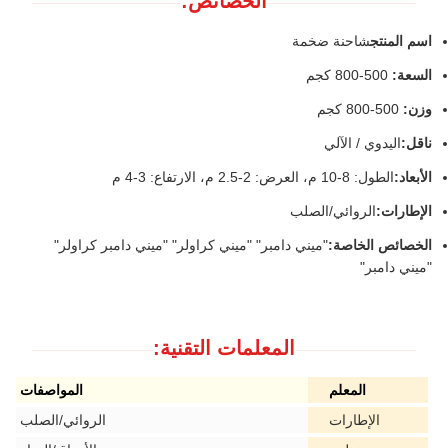
الخصائص:
اسم المنتج
شاحنة ضخمة
السعة:
500-800 كجم
وزن:
500-800 كجم
ناقل:
اليدوي / الآلي
الأبعاد:
الطول: 8-10 م، العرض: 2-2.5 م، الارتفاع: 3-4 م
الإطارات:
الروائي/الصلب
الخصائص الخاصة:
"ميني دامبر" "ميني كراولر" "ميني دامبر كراولر"
"ميني دامبر"
المعلمات التقنية:
المعلم
المواصفات
الإطارات
الروائي/الصلب