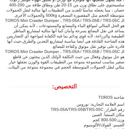
سلسيحتوي على نطاق وزن من 15-20 طن ونطاق طاقة من 200-400
حصان ، مما يجعله مناسبًا للعديد من التطبيقات.انها مثالية لنقل الحمولات
متوسطة الحجم مثل المقصورة المصغرة 500kg والحمولات الأخرى.
الـ TOROS Mini Crawler Dumper ، TRS-05A / TRS-05B / TRS-05C
هو الحل المثالي لمواقع البناء والمصانع والمستودعات ، لأنه يمكن أن
يساعد في نقل البضائع بسرعة وأمان.كما أنها مثالية لمشاريع المناظر
الطبيعية والزراعة، لأنه قوي ودائم بما فيه الكفاية لمواجهة أي التضاريس.
هذه الشاحنة القاذفة هي أيضا مناسبة لمشاريع التعدين والطرق،حيث أنها
قادرة على توفير نقل موثوق وكفاءة للبضائع.
الـ TOROS Mini Crawler Dumper ، TRS-05A / TRS-05B / TRS-05C
هو حل موثوق وفعال من حيث التكلفة لأولئك الذين يبحثون عن قاطع
صغير مناسب لمجموعة متنوعة من التطبيقات.القوة والوزن تجعلها خيار
مثالي لنقل الحمولات المتوسطة الحجم في مجموعة متنوعة من البيئات.
التخصيص:
شاحنة TOROS
اسم العلامة التجارية: توروس
رقم الطراز: TRS-05A/TRS-05B/TRS-05C
مكان المنشأ: الصين
وزن:
500-800 كجم
الجسم: الفولاذ/الألومنيوم