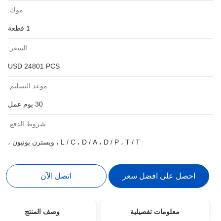
موك:
1 قطعة
السعر:
USD 24801 PCS
موعد التسليم:
30 يوم عمل
شروط الدفع:
L / C ، D / A ، D / P ، T / T ، ويسترن يونيون ،
احصل على افضل سعر
اتصل الآن
معلومات تفصيلية
وصف المنتج