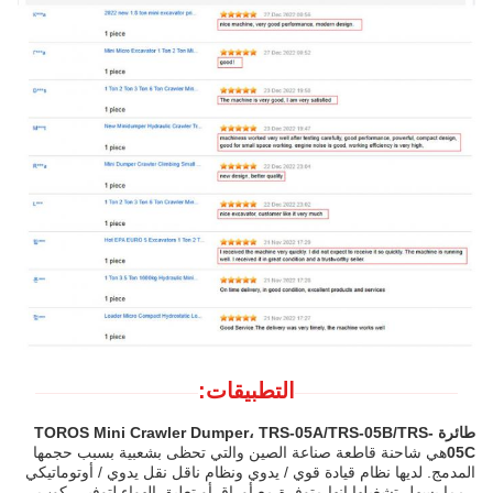
التطبيقات:
طائرة TOROS Mini Crawler Dumper، TRS-05A/TRS-05B/TRS-
05C
هي شاحنة قاطعة صناعة الصين والتي تحظى بشعبية بسبب حجمها
المدمج. لديها نظام قيادة قوي / يدوي ونظام ناقل نقل يدوي / أوتوماتيكي
، مما يسهل تشغيلها.انها متوفرة مع أوراق أو تعليق الهواء لتوفير ركوب