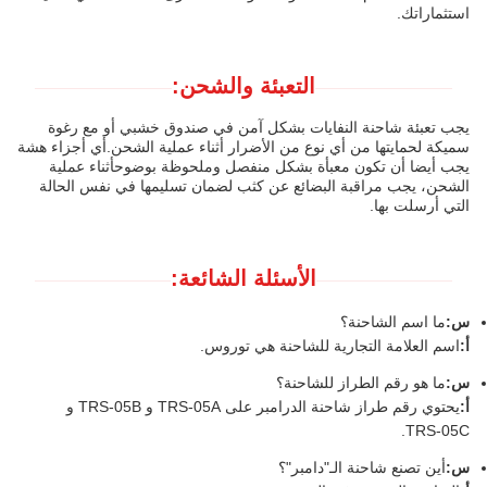
استثماراتك.
التعبئة والشحن:
يجب تعبئة شاحنة النفايات بشكل آمن في صندوق خشبي أو مع رغوة
سميكة لحمايتها من أي نوع من الأضرار أثناء عملية الشحن.أي أجزاء هشة
يجب أيضا أن تكون معبأة بشكل منفصل وملحوظة بوضوحأثناء عملية
الشحن، يجب مراقبة البضائع عن كثب لضمان تسليمها في نفس الحالة
التي أرسلت بها.
الأسئلة الشائعة:
س:
ما اسم الشاحنة؟
أ:
اسم العلامة التجارية للشاحنة هي توروس.
س:
ما هو رقم الطراز للشاحنة؟
أ:
يحتوي رقم طراز شاحنة الدرامبر على TRS-05A و TRS-05B و
TRS-05C.
س:
أين تصنع شاحنة الـ"دامبر"؟