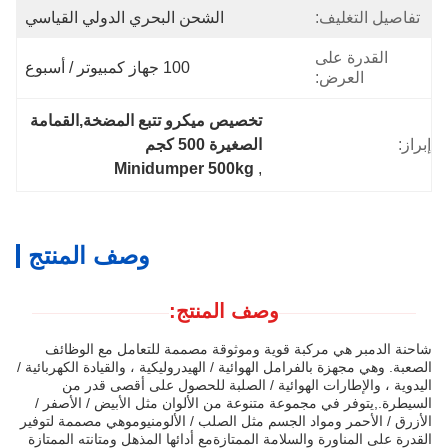
تفاصيل التغليف:
الشحن البحري الدولي القياسي
القدرة على
100 جهاز كمبيوتر / أسبوع
العرض:
تخصيص ميكرو تتبع المضخة,القمامة 
إبراز:
الصغيرة 500 كجم
Minidumper 500kg
, 
وصف المنتج
وصف المنتج:
شاحنة الدمبر هي مركبة قوية وموثوقة مصممة للتعامل مع الوظائف
الصعبة. وهي مجهزة بالفرامل الهوائية / الهيدروليكية ، والقيادة الكهربائية /
اليدوية ، والإطارات الهوائية / الصلبة للحصول على أقصى قدر من
السيطرة.,يتوفر في مجموعة متنوعة من الألوان مثل الأبيض / الأصفر /
الأزرق / الأحمر ومواد الجسم مثل الصلب / الألومنيوموهي مصممة لتوفير
القدرة على المناورة والسلامة الممتازةمع أدائها المذهل ومتانته الممتازة