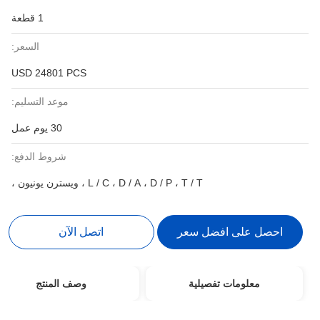
1 قطعة
السعر:
USD 24801 PCS
موعد التسليم:
30 يوم عمل
شروط الدفع:
L / C ، D / A ، D / P ، T / T ، ويسترن يونيون ،
احصل على افضل سعر
اتصل الآن
معلومات تفصيلية
وصف المنتج