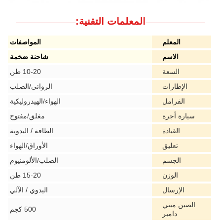
المعلمات التقنية:
المعلم
المواصفات
الاسم
شاحنة ضخمة
السعة
10-20 طن
الإطارات
الروائي/الصلب
الفرامل
الهواء/الهيدروليكية
سيارة أجرة
مغلق/مفتوح
القيادة
الطاقة / اليدوية
تعليق
الأوراق/الهواء
الجسم
الصلب/الألومنيوم
الوزن
15-20 طن
الإرسال
اليدوي / الآلي
الصين ميني
500 كجم
دامبر