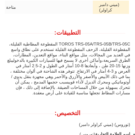
(ميني دامبر
متاحة
كراولر)
التطبيقات:
TOROS TRS-05A/TRS-05B/TRS-05C المقطوعة المطاطية القليلة،
المقطوعة القليلة، الزحف المقطوعة القليلة تستخدم على نطاق واسع
في العديد من المجالات، مثل مواقع البناء، مواقع التعدين، المطارات،
الطرق السريعة،وأماكن أخرى لا يسمح فيها للسيارات الكبيرة بالدخوليبلغ
وزنها 15-20 طن ، وأبعادها 8-10 أمتار في الطول و 2-2.5 أمتار في
العرض و 3-4 أمتار في الارتفاع. تتوفر هذه الشاحنة في ألوان مختلفة ،
بما في ذلك الأبيض والأصفر والأزرق والأحمر.وهي مجهزة بنقل يدوي /
أوتوماتيكي ومحرك الديزل لأداء قويبسبب حجمها المدمج ، يمكن أن
تتحرك بسهولة من خلال المساحات الضيقة. بالإضافة إلى ذلك ، فإن
مسارات المطاط تجعلها مناسبة للقيادة على أرض معقدة.
التخصيص:
(توروس) (ميني كراولر دامبر)
اسم العلامة التجارية
(توروس)