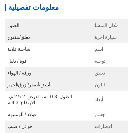
معلومات تفصيلية
مكان المنشأ:
الصين
سيارة أجرة:
مغلق/مفتوح
اسم:
شاحنة قلابة
توجيه:
قوة / دليل
تعليق:
ورقة / الهواء
اللون:
أبيض/أصفر/أزرق/أحمر
الطول: 8-10 م، العرض: 2-2.5 م، 
أبعاد:
الارتفاع: 3-4 م
جسم:
فولاذ / ألومنيوم
الإطارات:
هوائي / صلب