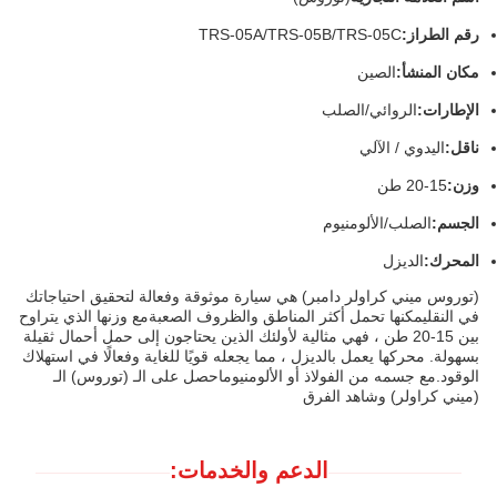
رقم الطراز:
TRS-05A/TRS-05B/TRS-05C
مكان المنشأ:
الصين
الإطارات:
الروائي/الصلب
ناقل:
اليدوي / الآلي
وزن:
15-20 طن
الجسم:
الصلب/الألومنيوم
المحرك:
الديزل
(توروس ميني كراولر دامبر) هي سيارة موثوقة وفعالة لتحقيق احتياجاتك
في النقليمكنها تحمل أكثر المناطق والظروف الصعبةمع وزنها الذي يتراوح
بين 15-20 طن ، فهي مثالية لأولئك الذين يحتاجون إلى حمل أحمال ثقيلة
بسهولة. محركها يعمل بالديزل ، مما يجعله قويًا للغاية وفعالًا في استهلاك
الوقود.مع جسمه من الفولاذ أو الألومنيوماحصل على الـ (توروس) الـ
(ميني كراولر) وشاهد الفرق
الدعم والخدمات: