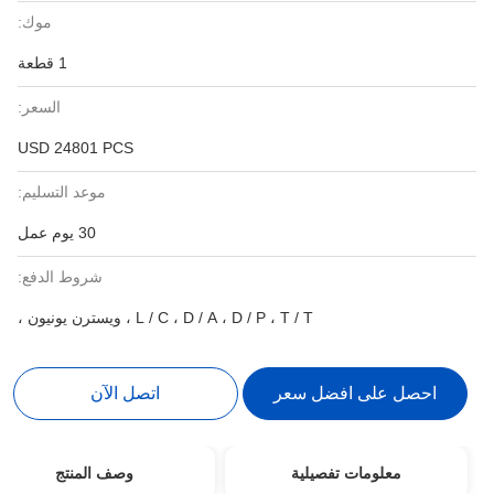
موك:
1 قطعة
السعر:
USD 24801 PCS
موعد التسليم:
30 يوم عمل
شروط الدفع:
L / C ، D / A ، D / P ، T / T ، ويسترن يونيون ،
احصل على افضل سعر
اتصل الآن
معلومات تفصيلية
وصف المنتج