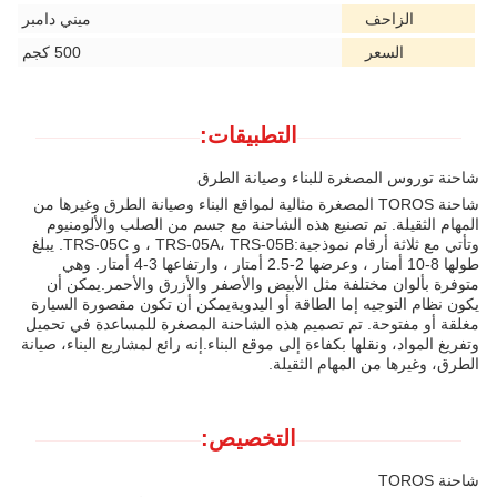
الزاحف
ميني دامبر
السعر
500 كجم
التطبيقات:
شاحنة توروس المصغرة للبناء وصيانة الطرق
شاحنة TOROS المصغرة مثالية لمواقع البناء وصيانة الطرق وغيرها من
المهام الثقيلة. تم تصنيع هذه الشاحنة مع جسم من الصلب والألومنيوم
وتأتي مع ثلاثة أرقام نموذجية:TRS-05A، TRS-05B ، و TRS-05C. يبلغ
طولها 8-10 أمتار ، وعرضها 2-2.5 أمتار ، وارتفاعها 3-4 أمتار. وهي
متوفرة بألوان مختلفة مثل الأبيض والأصفر والأزرق والأحمر.يمكن أن
يكون نظام التوجيه إما الطاقة أو اليدويةيمكن أن تكون مقصورة السيارة
مغلقة أو مفتوحة. تم تصميم هذه الشاحنة المصغرة للمساعدة في تحميل
وتفريغ المواد، ونقلها بكفاءة إلى موقع البناء.إنه رائع لمشاريع البناء، صيانة
الطرق، وغيرها من المهام الثقيلة.
التخصيص:
شاحنة TOROS