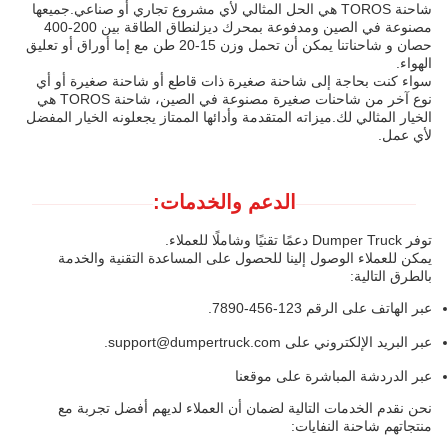
شاحنة TOROS هي الحل المثالي لأي مشروع تجاري أو صناعي.جميعها
مصنوعة في الصين ومدفوعة بمحرك ديزلنطاق الطاقة بين 200-400
حصان و شاحناتنا يمكن أن تحمل وزن 15-20 طن مع إما أوراق أو تعليق
الهواء.
سواء كنت بحاجة إلى شاحنة صغيرة ذات قاطع أو شاحنة صغيرة أو أي
نوع آخر من شاحنات صغيرة مصنوعة في الصين، شاحنة TOROS هي
الخيار المثالي لك.ميزاته المتقدمة وأدائها الممتاز يجعلونه الخيار المفضل
لأي عمل.
الدعم والخدمات:
توفر Dumper Truck دعمًا تقنيًا وشاملًا للعملاء.
يمكن للعملاء الوصول إلينا للحصول على المساعدة التقنية والخدمة
بالطرق التالية:
عبر الهاتف على الرقم 123-456-7890.
عبر البريد الإلكتروني على support@dumpertruck.com.
عبر الدردشة المباشرة على موقعنا
نحن نقدم الخدمات التالية لضمان أن العملاء لديهم أفضل تجربة مع
منتجاتهم شاحنة النفايات: