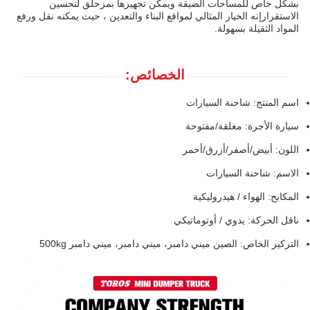
بشكل خاص للمساحات الضيقة ويمكن تجهيزها بمزحلق لتحسين
الاستقرارإنه الخيار المثالي لمواقع البناء والتعدين ، حيث يمكنه نقل ورفع
المواد الثقيلة بسهولة.
الخصائص:
اسم المنتج: شاحنة السيارات
سيارة الأجرة: مغلقة/مفتوحة
اللون: أبيض/أصفر/أزرق/أحمر
الاسم: شاحنة السيارات
المكابح: الهواء / هيدروليكية
ناقل الحركة: يدوي / أوتوماتيكي
التركيز الخاص: الصين ميني دامبر، ميني دامبر، ميني دامبر 500kg