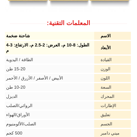
المعلمات التقنية:
الاسم
شاحنة ضخمة
الطول: 8-10 م، العرض: 2-2.5 م، الارتفاع: 3-4
الأبعاد
م
القيادة
الطاقة / اليدوية
الوزن
15-20 طن
اللون
الأبيض / الأصفر / الأزرق / الأحمر
السعة
10-20 طن
المحرك
الديزل
الإطارات
الروائي/الصلب
تعليق
الأوراق/الهواء
الجسم
الصلب/الألومنيوم
ميني دامبر
500 كجم