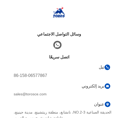
وسائل التواصل الاجتماعي
اتصل سريعًا
تيل
86-158-06577867
بريد إلكتروني
sales@torosce.com
عنوان
الحديقة الصناعية NO.2-3، نانشانغ، منطقة رينتشينغ، مدينة جينينغ،
مقاطعة شاندونغ، جمهورية الصين.