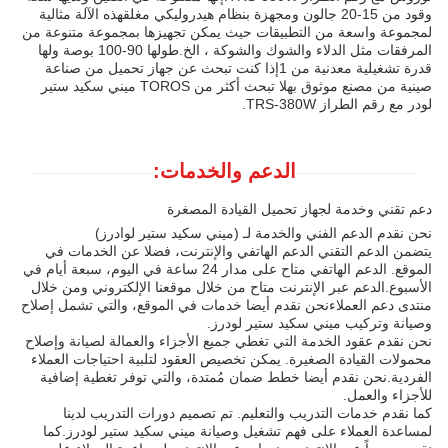
وقود من 15-20 جالون ومجهزة بنظام هيدروليكي مغلقهذه الآلة مثالية
لمجموعة واسعة من التطبيقات حيث يمكن تجهيزها بمجموعة متنوعة من
المرفقات مثل الدلاء والشوك والشوكة ، الخ.طولها 90-100 بوصة ولها
قدرة تشغيلية معدنية من 1إذا كنت تبحث عن جهاز تحميل من صناعة
صينية من مصنع موثوق بهلا تبحث أكثر من TOROS ميني سكيد ستير
لودر مع رقم الطراز TRS-380W.
الدعم والخدمات:
دعم تقني وخدمة لجهاز تحميل القيادة المصغرة
نحن نقدم الدعم الفني والخدمة لـ (ميني سكيد ستير لوادرز)
يتضمن الدعم التقني الدعم الهاتفي والإنترنت، فضلا عن الخدمات في
الموقع. الدعم الهاتفي متاح على مدار 24 ساعة في اليوم، سبعة أيام في
الأسبوع.الدعم عبر الإنترنت متاح من خلال موقعنا الإلكتروني ومن خلال
منتدى دعم العملاءنحن نقدم أيضا خدمات في الموقع، والتي تشمل إصلاح
وصيانة وتركيب ميني سكيد ستير لودرز.
نحن نقدم عقود الخدمة التي تغطي جميع الأجزاء والعمالة لصيانة وإصلاح
محمولات القيادة الصغيرة. يمكن تخصيص العقود لتلبية احتياجات العملاء
الفردية.نحن نقدم أيضا خطط ضمان مُمتدة، والتي توفر تغطية إضافية
للأجزاء والعمل.
كما نقدم خدمات التدريب والتعليم. تم تصميم دورات التدريب لدينا
لمساعدة العملاء على فهم تشغيل وصيانة ميني سكيد ستير لودرز.كما