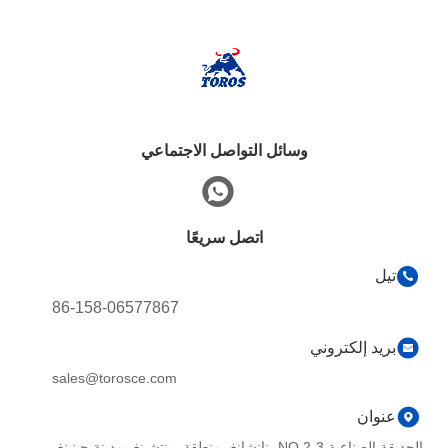
وسائل التواصل الاجتماعي
اتصل سريعًا
تيل
86-158-06577867
بريد إلكتروني
sales@torosce.com
عنوان
الحديقة الصناعية NO.2-3، نانشانغ، منطقة رينتشينغ، مدينة جينينغ،