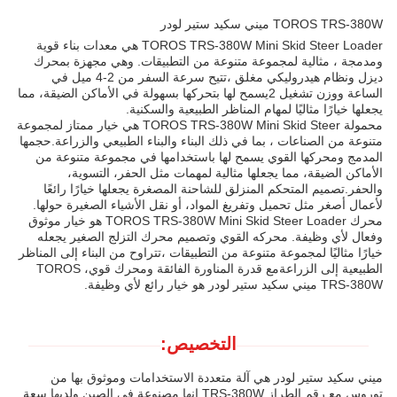
TOROS TRS-380W ميني سكيد ستير لودر
TOROS TRS-380W Mini Skid Steer Loader هي معدات بناء قوية
ومدمجة ، مثالية لمجموعة متنوعة من التطبيقات. وهي مجهزة بمحرك
ديزل ونظام هيدروليكي مغلق ،تتيح سرعة السفر من 2-4 ميل في
الساعة ووزن تشغيل 2يسمح لها بتحركها بسهولة في الأماكن الضيقة، مما
يجعلها خيارًا مثاليًا لمهام المناظر الطبيعية والسكنية.
محمولة TOROS TRS-380W Mini Skid Steer هي خيار ممتاز لمجموعة
متنوعة من الصناعات ، بما في ذلك البناء والبناء الطبيعي والزراعة.حجمها
المدمج ومحركها القوي يسمح لها باستخدامها في مجموعة متنوعة من
الأماكن الضيقة، مما يجعلها مثالية لمهمات مثل الحفر، التسوية،
والحفر.تصميم المتحكم المنزلق للشاحنة المصغرة يجعلها خيارًا رائعًا
لأعمال أصغر مثل تحميل وتفريغ المواد، أو نقل الأشياء الصغيرة حولها.
محرك TOROS TRS-380W Mini Skid Steer Loader هو خيار موثوق
وفعال لأي وظيفة. محركه القوي وتصميم محرك التزلج الصغير يجعله
خيارًا مثاليًا لمجموعة متنوعة من التطبيقات ،تتراوح من البناء إلى المناظر
الطبيعية إلى الزراعةمع قدرة المناورة الفائقة ومحرك قوي، TOROS
TRS-380W ميني سكيد ستير لودر هو خيار رائع لأي وظيفة.
التخصيص:
ميني سكيد ستير لودر هي آلة متعددة الاستخدامات وموثوق بها من
توروس مع رقم الطراز TRS-380W.إنها مصنوعة في الصين ولديها سعة