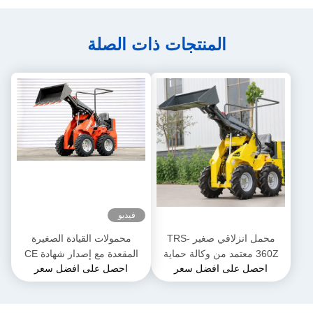
المنتجات ذات الصلة
فيديو
محمل انزلاقي صغير TRS-
محمولات القيادة الصغيرة
360Z معتمد من وكالة حماية
المقعدة مع إصدار شهادة CE
احصل على افضل سعر
احصل على افضل سعر
البيئة (EPA) محمل صغير يعمل
EURO 5
بالديزل خيارات ألوان متعددة