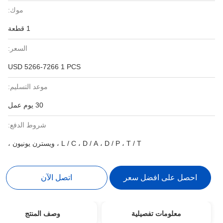
موك:
1 قطعة
السعر:
USD 5266-7266 1 PCS
موعد التسليم:
30 يوم عمل
شروط الدفع:
L / C ، D / A ، D / P ، T / T ، ويسترن يونيون ،
احصل على افضل سعر
اتصل الآن
معلومات تفصيلية
وصف المنتج