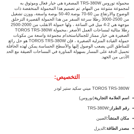
محمولة توروس TRS-380W المصغرة هي خيار فعال وموثوق به
لمجموعة متنوعة من المهام. تم تصميم هذا المحمولة المنخفضة ذات
الوضوح والارتفاع بين 60-70 بوصة.40-50 بوصة واسعة، ووزن تشغيل
من 2500-3000 رطلا سرعة السفر من هذا الحمولة القصيرة التزحلق
موجهة هي 2-4 ميل في الساعة ، ولها حمولة الانقلب من 2000-2500
رطلا مثالية لمساحات العمل الأصغر ،محمولة TOROS TRS-380W
الصغيرة هي خيار ممتاز للجمالباستخدام مجموعة واسعة من مكونات
حمولة القيادة المنزلية الصغيرة ، فإن TOROS TRS-380W هو حل رائع
للمناطق التي يصعب الوصول إليها والأسطح الحساسة.يمكن لهذه الحافلة
تحميل الدفة على المسار بسهولة المناورة في المساحات الضيقة مع الحد
الأدنى من الجهد.
التخصيص:
TOROS TRS-380W ميني سكيد ستير لودر
اسم العلامة التجارية
(توروس)
رقم الطراز:
TRS-380W
مكان المنشأ:
الصين
مصدر الطاقة:
الديزل