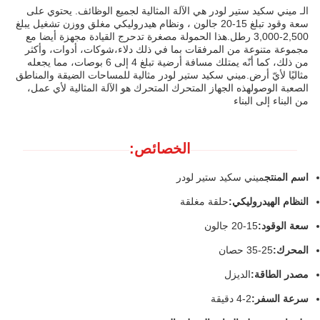
الـ ميني سكيد ستير لودر هي الآلة المثالية لجميع الوظائف. يحتوي على
سعة وقود تبلغ 15-20 جالون ، ونظام هيدروليكي مغلق ووزن تشغيل يبلغ
2,500-3,000 رطل.هذا الحمولة مصغرة تدحرج القيادة مجهزة أيضا مع
مجموعة متنوعة من المرفقات بما في ذلك دلاء،شوكات، أدوات، وأكثر
من ذلك، كما أنّه يمتلك مسافة أرضية تبلغ 4 إلى 6 بوصات، مما يجعله
مثاليًا لأيّ أرض.ميني سكيد ستير لودر مثالية للمساحات الضيقة والمناطق
الصعبة الوصولهذه الجهاز المتحرك المتحرك هو الآلة المثالية لأي عمل،
من البناء إلى البناء
الخصائص:
اسم المنتج
ميني سكيد ستير لودر
النظام الهيدروليكي:
حلقة مغلقة
سعة الوقود:
15-20 جالون
المحرك:
25-35 حصان
مصدر الطاقة:
الديزل
سرعة السفر:
2-4 دقيقة