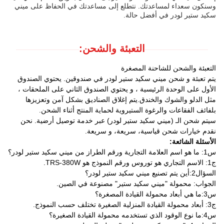
وسنكون سعداء لمساعدتك. نتطلع إلى مساعدتك في الحفاظ على ميني
سكيد ستير لودر في أفضل حالة.
التعبئة والشحن:
التعبئة والشحن للشاحنة المصغرة
يتم تعبئة و شحن ميني سكيد ستير لودر في صندوقين. يحتوي الصندوق
الأول على الوحدة الرئيسية ، و يحتوي الصندوق الثاني على الملحقات ،
مثل الدلو والشوك والخندق.يتم إغلاق الصناديق بشكل آمن وتعزيزها
بلفائف الفقاعات والرغوة الستيروية لحماية المنتج أثناء الشحن.
سيتم شحن الـ (ميني سكيد ستير لودر) عبر خدمة توصيل أرضية. نحن
نقدم خيارات شحن قياسية، سريعة، و سريعة.
الأسئلة الشائعة:
س1: ما هو اسم العلامة التجارية ورقم الطراز من ميني سكيد ستير لودر؟
ج1: الاسم التجاري هو توروس ورقم النموذج هو TRS-380W.
السؤال2:أين يتم تصنيع ميني سكيد ستير لودر؟
الجواب: محمولة "ميني سكيد ستير" مصنوعة في الصين.
س3:ما هي أبعاد محمولة القيادة المصغرة؟
ج3: أبعاد محمولة القيادة المنزلية الصغيرة تختلف حسب النموذج.
س4:ما نوع الوقود الذي تستخدمه محمولة القيادة الصغيرة؟