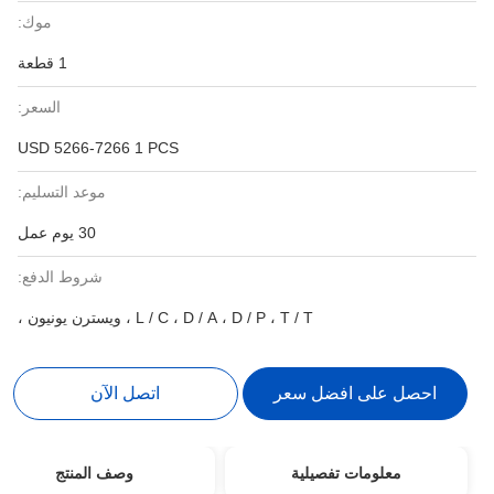
موك:
1 قطعة
السعر:
USD 5266-7266 1 PCS
موعد التسليم:
30 يوم عمل
شروط الدفع:
L / C ، D / A ، D / P ، T / T ، ويسترن يونيون ،
احصل على افضل سعر
اتصل الآن
معلومات تفصيلية
وصف المنتج