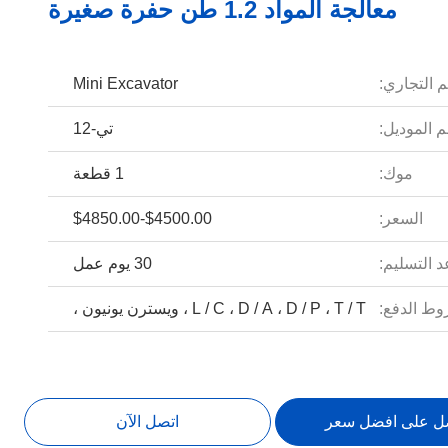
معالجة المواد 1.2 طن حفرة صغيرة
م التجاري:
Mini Excavator
 الموديل:
تي-12
موك:
1 قطعة
السعر:
$4500.00-$4850.00
 التسليم:
30 يوم عمل
ط الدفع:
L / C ، D / A ، D / P ، T / T ، ويسترن يونيون ،
ل على افضل سعر
اتصل الآن