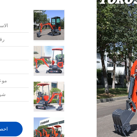
الاس
رقم
موعد
شرو
احص