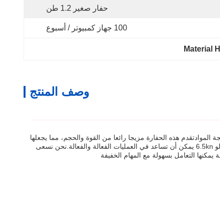
حفار صغير 1.2 طن
100 جهاز كمبيوتر / أسبوع
Material 
وصف المنتج
ة الموادتقدم هذه الحفارة مزيجا رائعا من القوة والحجم، مما يجعلها
الخيار المثالي لمجموعة متنوعة من الوظائف.يمكن أن تتحرك بسهولة في الأماكن الضيقة وتوفر القوة التي تحتاجهاوزنه التشغيلي 1200kg وقوة حفر دلو 6.5kn يمكن أن تساعد في العمليات الفعالة والفعالة.نحن نسعى
 يمكنها التعامل بسهولة مع المهام الخفيفة