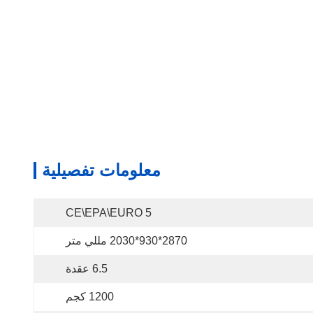
معلومات تفصيلية
CE\EPA\EURO 5
2870*930*2030 مللي متر
6.5 عقدة
1200 كجم