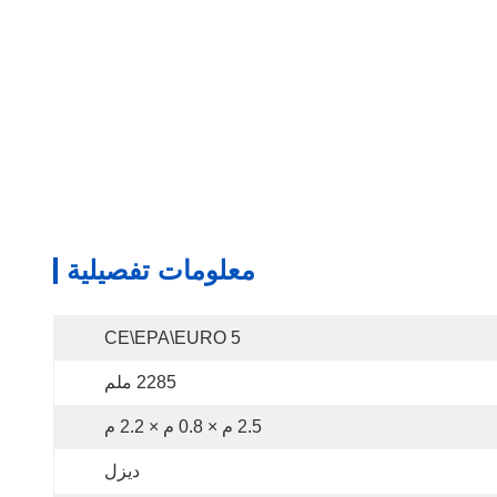
معلومات تفصيلية
CE\EPA\EURO 5
2285 ملم
2.5 م × 0.8 م × 2.2 م
ديزل