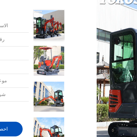
الاس
رقم
موعد
شرو
احص