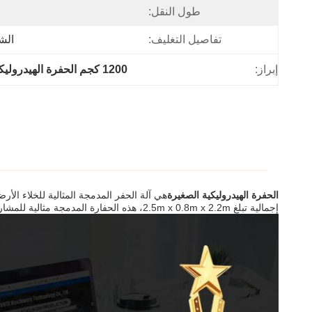
طول النقل:
تفاصيل التغليف:
الش
إبراز:
1200 كجم الحفرة الهيدروليكية المصغرة,حفرة ديزل صغيرة 1200 كجم
الحفرة الهيدروليكية الصغيرة
إجمالية تبلغ 2.5m x 0.8m x 2.2m، هذه الحفارة المدمجة مثالية للمشاريع الصغيرة والمساحات الضيقة.تصميمه الفعال والقوي يجعله خيارًا رائعًا لإكمال مهام الحفر بسرعة وبأمان.