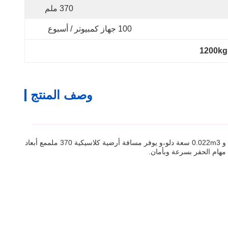
370 ملم
100 جهاز كمبيوتر / أسبوع
1200kg 
وصف المنتج
هي آلة الحفر المدمجة المثالية للخلاء الأرضي وعمق الحفر حتى 1655mm. هذه الآلة الحفرة الصغيرة مجهزة بمحرك ديزل و 0.022m3 سعة دلو،و يوفر مسافة أرضية كلاسيكية 370 ملممع أبعاد