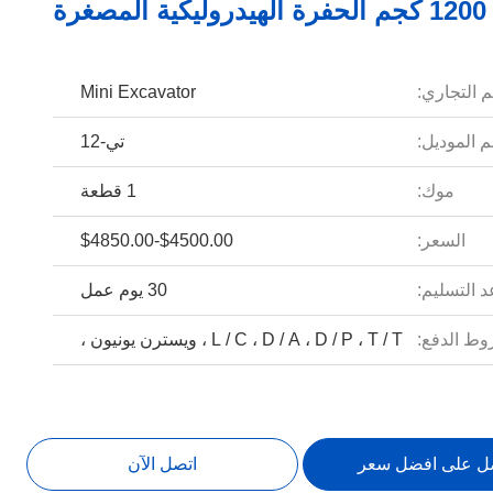
1200 كجم الحفرة الهيدروليكية المصغرة
م التجاري:
Mini Excavator
 الموديل:
تي-12
موك:
1 قطعة
السعر:
$4500.00-$4850.00
 التسليم:
30 يوم عمل
ط الدفع:
L / C ، D / A ، D / P ، T / T ، ويسترن يونيون ،
ل على افضل سعر
اتصل الآن