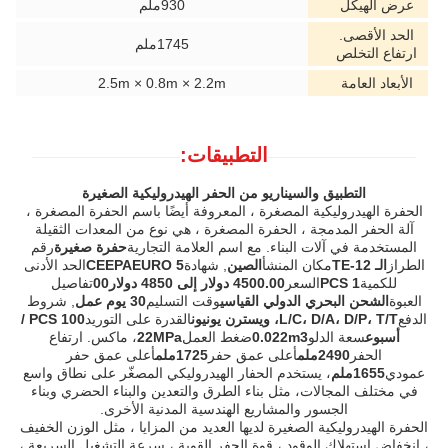
عرض الهيكل
930ملم
الحد الأقصى.
1745ملم
ارتفاع التخلص
الأبعاد العامة
2.5m × 0.8m × 2.2m
التطبيقات:
التطبيق والسيناريو من الحفر الهيدروليكية الصغيرة
الحفرة الهيدروليكية المصغرة ، المعروفة أيضًا باسم الحفرة المصغرة ،
آلة الحفر المدمجة ، الحفرة المصغرة ، هي نوع من المعدات الثقيلة
المستخدمة في آلات البناء. مع اسم العلامة التجارية
حفرة صغيرة
رقم
الطراز
الـ TE-12
مكان المنشأ
الصين
, شهادة
CEEPAEURO 5
الحد الأدنى
للكمية
1 PCS
السعر
4500.00 دولار إلى 4850 دولار00
تفاصيل
العبوة
الشحن البحري الدولي القياسي
وقت التسليم
30 يوم عمل
, شروط
الدفع
L/C، D/A، D/P، T/T، ويسترن يونيون
القدرة على التوريد
100 PCS /
أسبوع
سعة الدلو
0.022m3
ضغط العمل
22MPa
، ماكس. ارتفاع
الحفر
2490ملم
أعلى عمق حفر
1725ملم
أعلى عمق حفر
عمودي
1655ملم
، يستخدم الحفار الهيدروليكي المصغّر على نطاق واسع
في مختلف المجالات، مثل بناء الطرق والتعدين والبناء الحضري وبناء
الجسور والمشاريع الهندسية المدنية الأخرى.
الحفرة الهيدروليكية الصغيرة لديها العديد من المزايا ، مثل الوزن الخفيف
، انخفاض استهلاك الوقود ، قوة الحفر القوية ، سرعة التشغيل السريعة ،