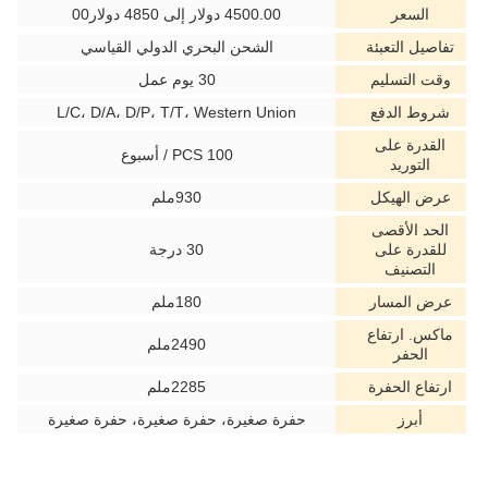
السعر
4500.00 دولار إلى 4850 دولار00
تفاصيل التعبئة
الشحن البحري الدولي القياسي
وقت التسليم
30 يوم عمل
شروط الدفع
L/C، D/A، D/P، T/T، Western Union
القدرة على
100 PCS / أسبوع
التوريد
عرض الهيكل
930ملم
الحد الأقصى
للقدرة على
30 درجة
التصنيف
عرض المسار
180ملم
ماكس. ارتفاع
2490ملم
الحفر
ارتفاع الحفرة
2285ملم
أبرز
حفرة صغيرة، حفرة صغيرة، حفرة صغيرة