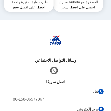
المصغرة مع Kubota محرك
طن، حفارة صغيرة زاحفة،
احصل على افضل سعر
احصل على افضل سعر
الحفرة المجهرية متعددة
متعددة الوظائف ومناسبة
الوظائف
لمختلف البيئات
وسائل التواصل الاجتماعي
اتصل سريعًا
تيل
86-158-06577867
بريد إلكتروني