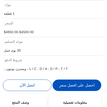
موك:
1 قطعة
السعر:
$4500.00-$4850.00
موعد التسليم:
30 يوم عمل
شروط الدفع:
L / C ، D / A ، D / P ، T / T ، ويسترن يونيون ،
احصل على افضل سعر
اتصل الآن
معلومات تفصيلية
وصف المنتج