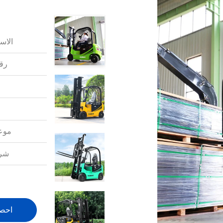
الاس
رقم
موعد
شرو
احص