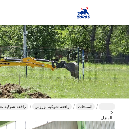
المنتجات
رافعة شوكية توروس
رافعة شوكية تع
المنزل