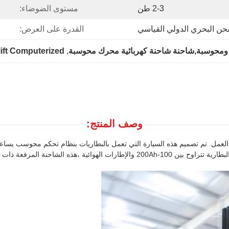
2-3 طن
مستوى الضوضاء:
حن البحري الدولي القياسي
القدرة على العرض:
ء ومحوسبة,شاحنة شاحنة كهربائية محرك محوسبة
, 
lift Computerized
وصف المنتج:
العمل. تم تصميم هذه السيارة التي تعمل بالبطاريات بنظام تحكم محوسب يساع
4-6 متر في الارتفاع، عند العمل عند مستوى ضوضاء ≤75dB. مع سعة البطارية تتراوح بين