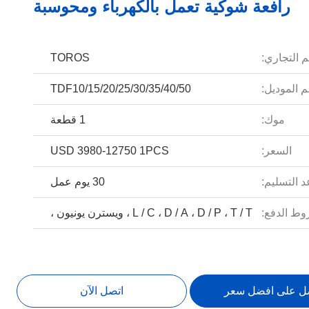
رافعة شوكية تعمل بالكهرباء ومحوسبة
م التجاري:
TOROS
 الموديل:
TDF10/15/20/25/30/35/40/50
موك:
1 قطعة
السعر:
USD 3980-12750 1PCS
 التسليم:
30 يوم عمل
ط الدفع:
L / C ، D / A ، D / P ، T / T ، ويسترن يونيون ،
ل على افضل سعر
اتصل الآن