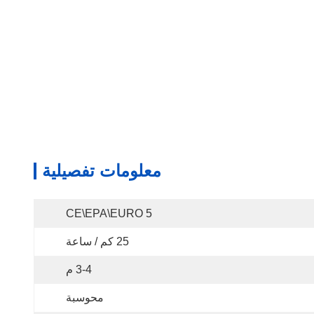
معلومات تفصيلية
CE\EPA\EURO 5
25 كم / ساعة
3-4 م
محوسبة