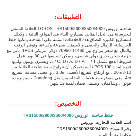
التطبيقات:
شاحنة توروس TOROS TRS1500/2600/3500/4000 الخلاط المتنقل
للخرسانة هي الحل المثالي لمشاريع البناء في المواقع النائية ، وكذلك
للمشاريع الكبيرة النطاق.هذه الخلاطات المثبتة على الشاحنة يمكنها خلط
الخرسانة، الرمال والحصى والاسمنت بسرعة وكفاءة، وتوفير الوقت
والمال.مع سعر يتراوح بين 11460-70950 دولار أمريكي 1PCS. يأتي مع
حزمة شحن بحري دولي قياسي، ويمكن تسليمها في 30 يوما عمل.
شروط الدفع تشمل L / C، D / A، D / P، T / T، ويسترن يونيون،ولديها
قدرة إمداد 100 PCS / أسبوعيمكن أن تتراوح سعة شاحنة الخلاط من
10-20m3 ، مع ارتفاع التفريغ الأقصى 3.8m ، و أقصى مسافة التفريغ
4m. وهي متوفرة مع علامات التشاسيس مثل Dongfeng ،سينوتروك،
فوتون، وشاكمان، ويشمل ضمان لمدة 12 شهرا.
التخصيص:
خلاط شاحنة - توروس TRS1500/2600/3500/4000
اسم العلامة التجارية: توروس
رقم النموذج: TRS1500/2600/3500/4000
مكان المنشأ: الصين