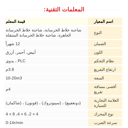
المعلمات التقنية:
اسم المعيار
قيمة المعلم
شاحنة خلاط الخرسانة، شاحنة خلاط الخرسانة
النوع
الجاهزة، شاحنة خلاط الخرسانة المتنقلة
الضمان
12 شهراً
اللون
أبيض، أحمر، أزرق
نظام التحكم
PLC ، يدوي
ارتفاع التفريغ
3.8م
السعة
10-20m3
أقصى مسافة
4م
تفريغ
العلامة التجارية
(دونغفينغ) ، (سينوتروك) ، (فوتون) ، (شاكمان)
للسيارة
نوع المحرك
4 × 2، 6 × 4، 8 × 4
سرعة الضرب
0-14r/min