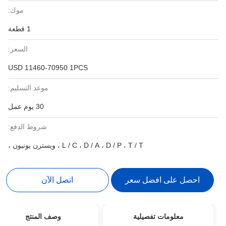
موك:
1 قطعة
السعر:
USD 11460-70950 1PCS
موعد التسليم:
30 يوم عمل
شروط الدفع:
L / C ، D / A ، D / P ، T / T ، ويسترن يونيون ،
احصل على افضل سعر
اتصل الآن
معلومات تفصيلية
وصف المنتج