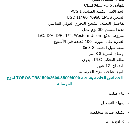
شهادة: CEEPAEURO 5
الحد الأدنى لكمية الطلب: 1 PCS
السعر: USD 11460-70950 1PCS
تفاصيل التعبئة: الشحن البحري الدولي القياسي
مدة التسليم: 30 يوم عمل
شروط الدفع: L/C، D/A، D/P، T/T، Western Union،
القدرة على التوريد: 100 قطعة في الأسبوع
سعة طبل الخلط: 3-6m3
ارتفاع التفريغ 3.8 متر
نظام التحكم: PLC ، يدوي
الضمان: 12 شهرا
النوع: شاحنة مزج الخرسانة
الخصائص الخاصة بشاحنة TOROS TRS1500/2600/3500/4000 لمزج
الخرسانة
بناء صلب
سهلة التشغيل
تكلفة صيانة منخفضة
كفاءة عالية