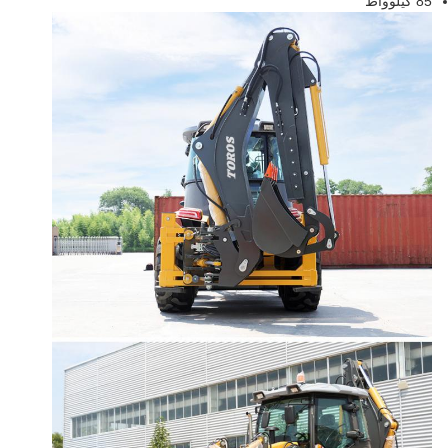
85 كيلوواط