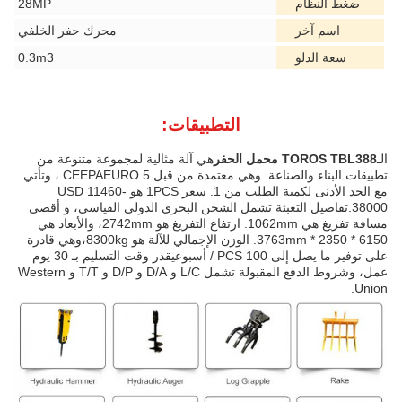
ضغط النظام
28MP
اسم آخر
محرك حفر الخلفي
سعة الدلو
0.3m3
التطبيقات:
الـ
TOROS TBL388 محمل الحفر
هي آلة مثالية لمجموعة متنوعة من
تطبيقات البناء والصناعة. وهي معتمدة من قبل CEEPAEURO 5 ، وتأتي
مع الحد الأدنى لكمية الطلب من 1. سعر 1PCS هو USD 11460-
38000.تفاصيل التعبئة تشمل الشحن البحري الدولي القياسي، و أقصى
مسافة تفريغ هي 1062mm. ارتفاع التفريغ هو 2742mm، والأبعاد هي
6150 * 2350 * 3763mm. الوزن الإجمالي للآلة هو 8300kg،وهي قادرة
على توفير ما يصل إلى 100 PCS / أسبوعيقدر وقت التسليم بـ 30 يوم
عمل، وشروط الدفع المقبولة تشمل L/C و D/A و D/P و T/T و Western
Union.