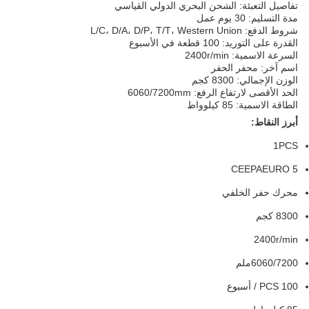
تفاصيل التعبئة: الشحن البحري الدولي القياسي
مدة التسليم: 30 يوم عمل
شروط الدفع: L/C، D/A، D/P، T/T، Western Union
القدرة على التوريد: 100 قطعة في الأسبوع
السرعة الاسمية: 2400r/min
اسم آخر: محفر الحفر
الوزن الإجمالي: 8300 كجم
الحد الأقصى لارتفاع الرفع: 6060/7200mm
الطاقة الاسمية: 85 كيلوواط
أبرز النقاط:
1PCS
CEEPAEURO 5
محرك حفر الخلفي
8300 كجم
2400r/min
6060/7200ملم
100 PCS / أسبوع