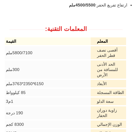
ارتفاع تفريغ الحفر:
4500/5500ملم
المعلمات التقنية:
المعلم
القيمة
أقصى نصف
5800/7100ملم
قطر الحفر
الحد الأدنى
للمسافة من
300ملم
الأرض
الأبعاد
6150*2350*3763ملم
الطاقة المسجلة
85 كيلوواط
سعة الدلو
1م3
زاوية دوران
190 درجة
الحفار
الوزن الإجمالي
8300 كجم