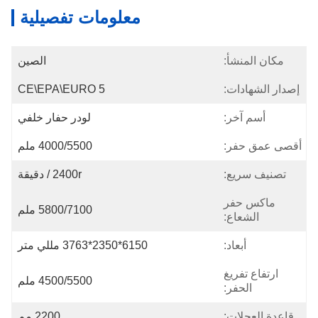
معلومات تفصيلية
مكان المنشأ:
الصين
إصدار الشهادات:
CE\EPA\EURO 5
أسم آخر:
لودر حفار خلفي
أقصى عمق حفر:
4000/5500 ملم
تصنيف سريع:
2400r / دقيقة
ماكس حفر
5800/7100 ملم
الشعاع:
أبعاد:
6150*2350*3763 مللي متر
ارتفاع تفريغ
4500/5500 ملم
الحفر:
قاعدة العجلات:
2200 مم