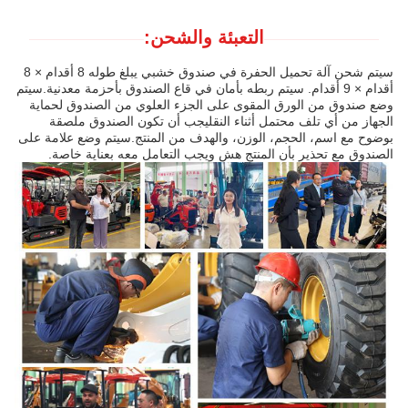
التعبئة والشحن:
سيتم شحن آلة تحميل الحفرة في صندوق خشبي يبلغ طوله 8 أقدام × 8
أقدام × 9 أقدام. سيتم ربطه بأمان في قاع الصندوق بأحزمة معدنية.سيتم
وضع صندوق من الورق المقوى على الجزء العلوي من الصندوق لحماية
الجهاز من أي تلف محتمل أثناء النقليجب أن تكون الصندوق ملصقة
بوضوح مع اسم، الحجم، الوزن، والهدف من المنتج.سيتم وضع علامة على
الصندوق مع تحذير بأن المنتج هش ويجب التعامل معه بعناية خاصة.