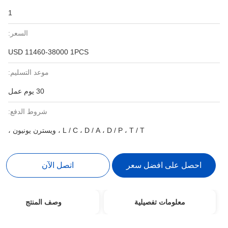
1
السعر:
USD 11460-38000 1PCS
موعد التسليم:
30 يوم عمل
شروط الدفع:
L / C ، D / A ، D / P ، T / T ، ويسترن يونيون ،
احصل على افضل سعر
اتصل الآن
معلومات تفصيلية
وصف المنتج