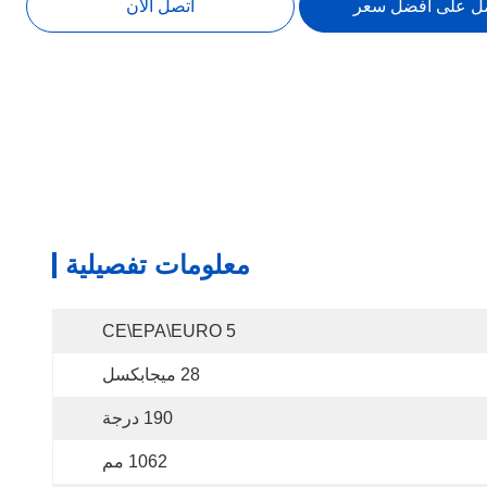
ل على افضل سعر
اتصل الآن
معلومات تفصيلية
CE\EPA\EURO 5
28 ميجابكسل
190 درجة
1062 مم