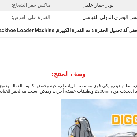
لودر حفار خلفي
ماكس حفر الشعاع:
حن البحري الدولي القياسي
القدرة على العرض:
فر,آلة تحميل الحفرة ذات القدرة الكبيرة
, 
Backhoe Loader Machine
وصف المنتج:
190 درجة، سعة دلو من 0.3m3، الحد الأدنى من التربة 300mm، ومبعد العجلات من 2200mm.وتطبيق