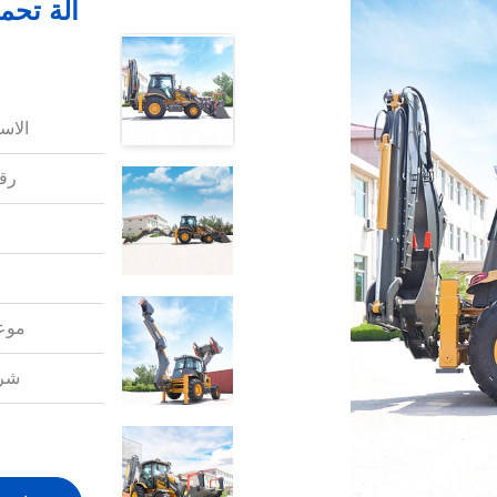
آلة تحم
الاس
رقم
موعد
شرو