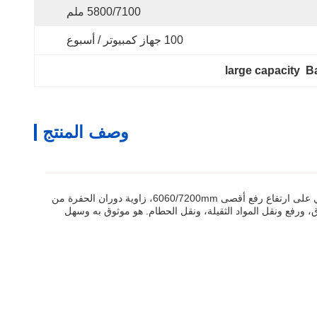
5800/7100 ملم
100 جهاز كمبيوتر / أسبوع
large capacity  
وصف المنتج
هي أداة فعالة لحفر وتحميل ونقل المواد. وهي مجهزة بنظام هيدروليكي قوي ومصممة لزيادة الإنتاجية وخفض تكاليف العمالة.يحتوي على ارتفاع رفع أقصى 6060/7200mm، زاوية دوران الحفرة من
ات خفيفة أخرى، ويمكن استخدامه لحفر الخنادق، ورفع ونقل المواد الثقيلة، ونقل الحطام. هو موثوق به وسهل