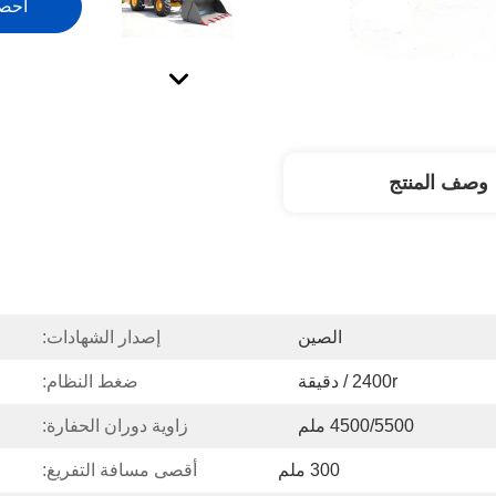
احص
وصف المنتج
الصين
إصدار الشهادات:
2400r / دقيقة
ضغط النظام:
4500/5500 ملم
زاوية دوران الحفارة:
300 ملم
أقصى مسافة التفريغ: