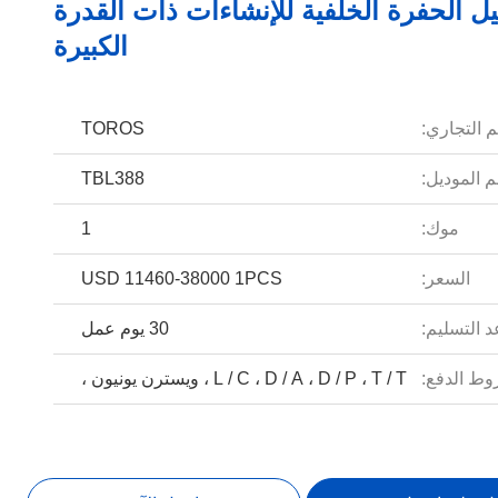
يل الحفرة الخلفية للإنشاءات ذات القدرة
الكبيرة
م التجاري:
TOROS
 الموديل:
TBL388
موك:
1
السعر:
USD 11460-38000 1PCS
 التسليم:
30 يوم عمل
ط الدفع:
L / C ، D / A ، D / P ، T / T ، ويسترن يونيون ،