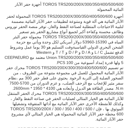
TOROS TRS200/200X/300/350/400/500/600 أجهزة حفر الآبار
المائية المحمولة
أجهزة TOROS TRS200/200X/300/350/400/500/600 المحمولة لحفر
الآبار المائية هي آلة قوية ومتنوعة لتطبيقات حفر الآبار المائية.مصممة
لتلبية الاحتياجات المتطلبة لصناعة النفط والغاز، توفر منصة الحفر توروس
وظائف محسنة وكفاءة أكبر لجميع أنواع مشاريع الحفر.يتم تسعير
TOROS TRS200/200X/300/350/400/500/600 محمولة حفر البئر
المياه في 15390-53960 دولار أمريكي لكل وحدة ويأتي مع حزمة
الشحن البحري الدولي القياسيةوقت التسليم هو 30 يوما عمل وشروط
الدفع تشمل L / C و D / A و D / P و T / T و Western
Union.TRS200/200X/300/350/400/500/600 معتمد مع CEEPAEURO
5 ولها قدرة إمداد أسبوعية من 100 PCS.
تم تصميم TOROS TRS200/200X/300/350/400/500/600 محرك حفر
الآبار المائية المحمول للعمل في مجموعة متنوعة من الظروف ، من
الصخور الصلبة إلى التربة الرخوة. يحتوي على قطر حفر 300 مم ،نظام
سفر مثير للإعجاب مع الزحف الصلب، و عزم الدوران من 5700-7500
N.m. مصدر الطاقة هو الديزل وأبعاده هي 4100 * 1950 * 2600mm.
TOROS TRS200/200X/300/350/400/500/600 محرك الحفر المتنقل
للآبار المائية هو الخيار المثالي لعمليات الحفر في صناعة النفط والغاز ،
وكذلك للأنشطة الأخرى حفر الآبار المائية.مع أدائها المتفوقة وتشغيلها
الموثوق بها ، فإن TOROS TRS200/200X / 300 / 350 / 400 / 500 /
600 محطة حفر الآبار المائية المحمولة هي الخيار المثالي لأي مشروع
حفر الآبار المائية.