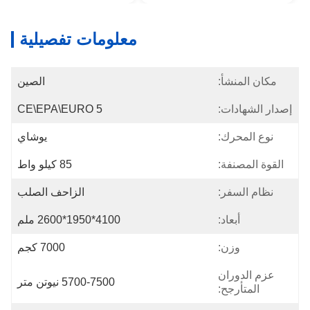
معلومات تفصيلية
مكان المنشأ:
الصين
إصدار الشهادات:
CE\EPA\EURO 5
نوع المحرك:
يوشاي
القوة المصنفة:
85 كيلو واط
نظام السفر:
الزاحف الصلب
أبعاد:
4100*1950*2600 ملم
وزن:
7000 كجم
عزم الدوران
5700-7500 نيوتن متر
المتأرجح: