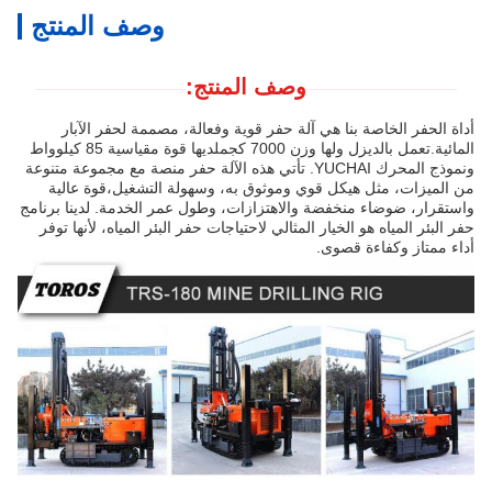
وصف المنتج
وصف المنتج:
أداة الحفر الخاصة بنا هي آلة حفر قوية وفعالة، مصممة لحفر الآبار
المائية.تعمل بالديزل ولها وزن 7000 كجملديها قوة مقياسية 85 كيلوواط
ونموذج المحرك YUCHAI. تأتي هذه الآلة حفر منصة مع مجموعة متنوعة
من الميزات، مثل هيكل قوي وموثوق به، وسهولة التشغيل،قوة عالية
واستقرار، ضوضاء منخفضة والاهتزازات، وطول عمر الخدمة. لدينا برنامج
حفر البئر المياه هو الخيار المثالي لاحتياجات حفر البئر المياه، لأنها توفر
أداء ممتاز وكفاءة قصوى.