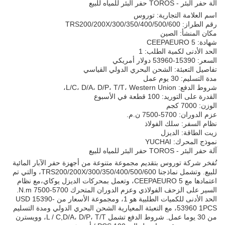
آلة حفر البئر - TOROS حفر البئر للمياه للبيع
اسم العلامة التجارية: توروس
رقم الطراز: TRS200/200X/300/350/400/500/600
مكان المنشأ: الصين
شهادة: CEEPAEURO 5
الحد الأدنى لكمية الطلب: 1
السعر: 15390-53960 دولار أمريكي
تفاصيل التعبئة: الشحن البحري الدولي القياسي
مدة التسليم: 30 يوم عمل
شروط الدفع: L/C، D/A، D/P، T/T، Western Union،
القدرة على التوريد: 100 قطعة في الأسبوع
الوزن: 7000 كجم
عزم الدوران: 5700-7500 ن.م.
نظام السفر: سلك الفولاذ
زيت الطاقة: الديزل
نموذج المحرك: YUCHAI
آلة حفر البئر - TOROS حفر البئر للمياه للبيع
تُفخر شركة توروس بتقديم مجموعة متنوعة من أجهزة حفر الآبار المائية
للبيع. وتشمل نماذجنا TRS200/200X/300/350/400/500/600، والتي تم
اعتمادها مع CEEPAEURO 5، وتعمل بمحركات الديزل يوكاي،مع نظام
السير على الزحف الفولاذي وعزم الدوران المتحرك 5700-7500 N.m.
الحد الأدنى للكميات الطلبية هو 1، ومجموعة الأسعار من USD 15390-
53960 1PCS، مع التعبئة المعيارية الشحن البحري الدولي ومدة التسليم
من 30 يوما عمل. شروط الدفع تشمل L / C,D/A، D/P، T/T، وويسترن