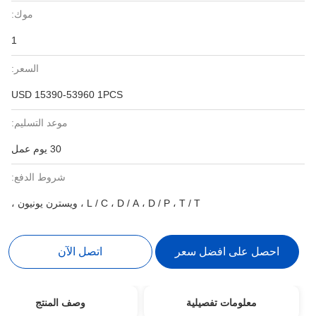
موك:
1
السعر:
USD 15390-53960 1PCS
موعد التسليم:
30 يوم عمل
شروط الدفع:
L / C ، D / A ، D / P ، T / T ، ويسترن يونيون ،
احصل على افضل سعر
اتصل الآن
معلومات تفصيلية
وصف المنتج