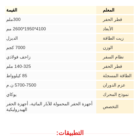
المعلم
القيمة
قطر الحفر
300ملم
الأبعاد
4100*1950*2600 مم
زيت الطاقة
الديزل
الوزن
7000 كجم
نظام السفر
زاحف فولاذي
قطر الحفر
140-325 ملم
الطاقة المسجلة
85 كيلوواط
عزم الدوران
5700-7500 ن.م
نموذج المحرك
يوكاي
أجهزة الحفر المحمولة للآبار المائية، أجهزة الحفر
التخصص
الهيدروليكية
التطبيقات: