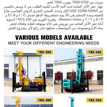
دوران من 5700-7500 نووزن 7000 كجم.
جهاز حفر الآبار المائية لديه الحد الأدنى لكمية الطلب من 1 وسعر تنافسي
من USD 15390-53960 لكل وحدة. الشحن البحري الدولي القياسي متاح
للتعبئة،ومدة التسليم هي 30 يوم عملشروط الدفع تشمل L / C و D / A و
D / P و T / T و Western Union ، وقدرة التوريد هي 100 PCS / أسبوع.
أداة حفر الآبار المائية من توروس هي أداة موثوقة للغاية وفعالة لحفر
مياه الآبارومجموعة من المواصفات تجعلها خيار رائع لأي مشروع الحفر.