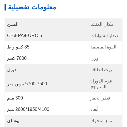
معلومات تفصيلية
مكان المنشأ:
الصين
إصدار الشهادات:
CE\EPA\EURO 5
القوة المصنفة:
85 كيلو واط
وزن:
7000 كجم
زيت الطاقة:
ديزل
عزم الدوران
5700-7500 نيوتن متر
المتأرجح:
قطر الحفر:
300 ملم
أبعاد:
4100*1950*2600 ملم
نوع المحرك:
يوشاي