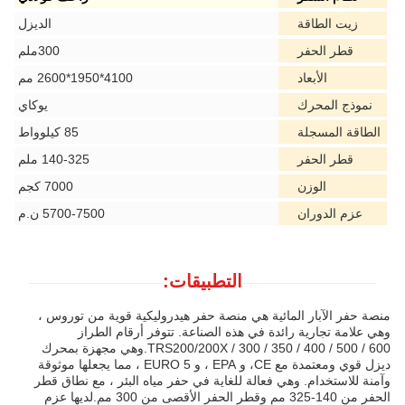
زيت الطاقة
الديزل
قطر الحفر
300ملم
الأبعاد
4100*1950*2600 مم
نموذج المحرك
يوكاي
الطاقة المسجلة
85 كيلوواط
قطر الحفر
140-325 ملم
الوزن
7000 كجم
عزم الدوران
5700-7500 ن.م
التطبيقات:
منصة حفر الآبار المائية هي منصة حفر هيدروليكية قوية من توروس ،
وهي علامة تجارية رائدة في هذه الصناعة. تتوفر أرقام الطراز
TRS200/200X / 300 / 350 / 400 / 500 / 600.وهي مجهزة بمحرك
ديزل قوي ومعتمدة مع CE، و EPA ، و EURO 5 ، مما يجعلها موثوقة
وآمنة للاستخدام. وهي فعالة للغاية في حفر مياه البئر ، مع نطاق قطر
الحفر من 140-325 مم وقطر الحفر الأقصى من 300 مم.لديها عزم