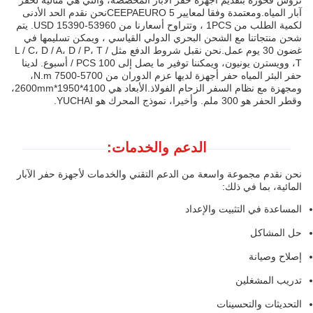
تروس فخورة بتقديم أجهزة حفر الآبار المخصصة، والتي هي مثالية لحفر
آبار المياه.ومعتمدة وفقا لمعايير CEEPAEURO 5نحن نقدم الحد الأدنى
لكمية الطلب من 1PCS ، وتتراوح أسعارنا من USD 15390-53960. يتم
شحن منتجاتنا مع الشحن البحري الدولي القياسي ، ويمكن تسليمها في
غضون 30 يوم عمل.نحن نقبل شروط الدفع مثل L / C، D / A، D / P، T /
T، وويسترن يونيون، ويمكننا توفير ما يصل إلى 100 PCS / أسبوع. لدينا
حفر البئر المياه حفر أجهزة لديها عزم الدوران من 5700-7500 N.m،
ومجهزة مع نظام السفر الزحام الفولاذ.الأبعاد هي 4100*1950*2600mm،
وقطر الحفر هو 300 ملم. وأخيرا، نموذج المحرك هو YUCHAI.
الدعم والخدمات:
نحن نقدم مجموعة واسعة من الدعم التقني والخدمات لأجهزة حفر الآبار
المائية، بما في ذلك:
المساعدة في التثبيت والإعداد
حل المشاكل
إصلاح وصيانة
تدريب المشغلين
التحديثات والتحسينات