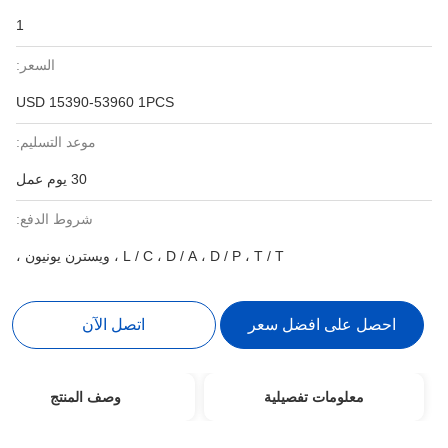
1
السعر:
USD 15390-53960 1PCS
موعد التسليم:
30 يوم عمل
شروط الدفع:
L / C ، D / A ، D / P ، T / T ، ويسترن يونيون ،
احصل على افضل سعر
اتصل الآن
معلومات تفصيلية
وصف المنتج