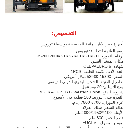
التخصيص:
أجهزة حفر الآبار المائية المخصصة بواسطة توروس
اسم العلامة التجارية: توروس
أرقام النموذج: TRS200/200X/300/350/400/500/600
مكان المنشأ: الصين
شهادة: CEEPAEURO 5
الحد الأدنى لكمية الطلب: 1PCS
السعر: 15390-53960 دولار أمريكي
تفاصيل التعبئة: الشحن البحري الدولي القياسي
مدة التسليم: 30 يوم عمل
شروط الدفع: L/C، D/A، D/P، T/T، Western Union،
القدرة على التوريد: 100 قطعة في الأسبوع
عزم الدوران: 5700-7500 ن.م.
نظام السفر: سلك الفولاذ
الأبعاد: 4100*1950*2600ملم
قطر الحفر: 300 ملم
نموذج المحرك: YUCHAI