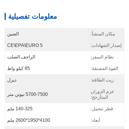
معلومات تفصيلية
مكان المنشأ:
الصين
إصدار الشهادات:
CE\EPA\EURO 5
نظام السفر:
الزاحف الصلب
القوة المصنفة:
85 كيلو واط
زيت الطاقة:
ديزل
عزم الدوران
5700-7500 نيوتن متر
المتأرجح:
قطر تتحمل:
140-325 ملم
أبعاد:
4100*1950*2600 ملم