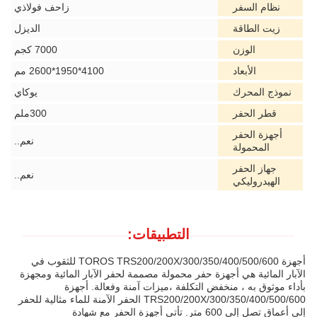
نظام السفر
زاحف فولاذي
زيت الطاقة
الديزل
الوزن
7000 كجم
الأبعاد
4100*1950*2600 مم
نموذج المحرك
يوكاي
قطر الحفر
300ملم
أجهزة الحفر
نعم..
المحمولة
جهاز الحفر
نعم..
الهيدروليكي
التطبيقات:
أجهزة TOROS TRS200/200X/300/350/400/500/600 للثقوب في
الآبار المائية هي أجهزة حفر محمولة مصممة لحفر الآبار المائية ومجهزة
بأداء موثوق به ، منخفض التكلفة ،ميزات آمنة وفعالة. أجهزة
TRS200/200X/300/350/400/500/600 الحفر الآمنة للماء مثالية للحفر
إلى أعماق تصل إلى 600 متر. تأتي أجهزة الحفر مع شهادة