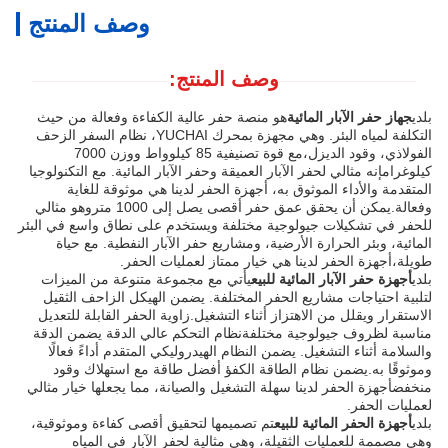
وصف المنتج
وصف المنتج:
بلدي
جهاز حفر الآبار المائية
هو منصة حفر عالية الكفاءة وفعالة من حيث
التكلفة لمياه البئر. وهي مجهزة بمحرك YUCHAI، نظام السفر الزحف
الفولاذي، وقود الديزل،مع قوة تصنيفية 85 كيلوواط ووزن 7000
كيلوغرامإنه مثالي لحفر الآبار العميقة وحفر الآبار المائية. مع التكنولوجيا
المتقدمة والأداء الموثوق به، أجهزة الحفر لدينا هي موثوقة للغاية
وفعالة.يمكن أن يحقق عمق حفر أقصى يصل إلى 1000 متروهو مثالي
للحفر في تشكيلات جيولوجية مختلفة ويستخدم على نطاق واسع في البئر
المائية، وبئر الحرارة الأرضية، ومشاريع حفر الآبار النفطية. مع حياة
طويلة،أجهزة الحفر لدينا هي خيار ممتاز لعمليات الحفر.
بلدي
أجهزة حفر الآبار المائية للبيع
يأتي مع مجموعة متنوعة من الميزات
لتلبية احتياجات مشاريع الحفر المختلفة. يضمن الهيكل الزاحف الثقيل
الاستقرار ويقلل من الاهتزاز أثناء التشغيل.زاوية الحفر القابلة للتعديل
مناسبة لظروف جيولوجية مختلفةنظام التحكم عالي الدقة يضمن الدقة
والسلامة أثناء التشغيل. يضمن النظام الهيدروليكي المتقدم أداءً فعالًا
وموثوقًا به.يضمن نظام الطاقة الكفؤ أفضل طاقة مع استهلاك وقود
منخفضأجهزة الحفر لدينا سهلة التشغيل والصيانة، مما يجعلها خيار مثالي
لعمليات الحفر.
بلدي
أجهزة الحفر المائية للبيع
تم تصميمها لتحقيق أقصى كفاءة وموثوقية،
وهي مصممة للعمليات الثقيلة، وهي مثالية لحفر الآبار في المياه