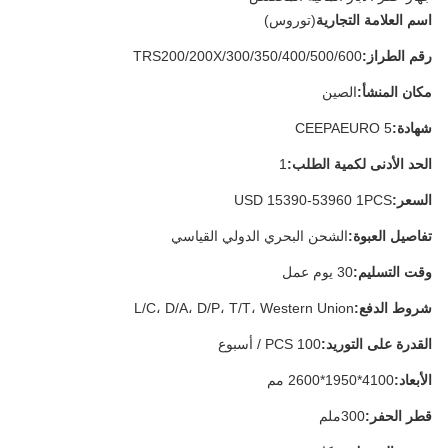
اسم العلامة التجارية
(توروس)
رقم الطراز:
TRS200/200X/300/350/400/500/600
مكان المنشأ:
الصين
شهادة:
CEEPAEURO 5
الحد الأدنى لكمية الطلب:
1
السعر:
USD 15390-53960 1PCS
تفاصيل العبوة:
الشحن البحري الدولي القياسي
وقت التسليم:
30 يوم عمل
شروط الدفع:
L/C، D/A، D/P، T/T، Western Union
القدرة على التوريد:
100 PCS / أسبوع
الأبعاد:
4100*1950*2600 مم
قطر الحفر:
300ملم