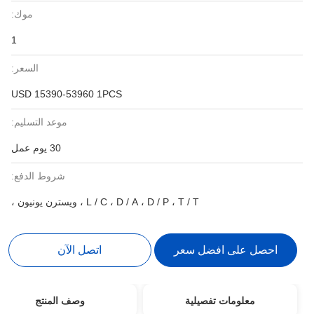
موك:
1
السعر:
USD 15390-53960 1PCS
موعد التسليم:
30 يوم عمل
شروط الدفع:
L / C ، D / A ، D / P ، T / T ، ويسترن يونيون ،
احصل على افضل سعر
اتصل الآن
معلومات تفصيلية
وصف المنتج