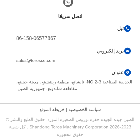
اتصل سريعًا
تيل
86-158-06577867
بريد إلكتروني
sales@torosce.com
عنوان
الحديقة الصناعية NO.2-3، نانشانغ، منطقة رينتشينغ، مدينة جينينغ،
مقاطعة شاندونغ، جمهورية الصين.
سياسة الخصوصية
|
خريطة الموقع
الصين جيدة الجودة حفرة توروس الصغيرة المورد. حقوق الطبع والنشر ©
2023-2026 Shandong Toros Machinery Corporation . كل شيء
حقوق محجوزة