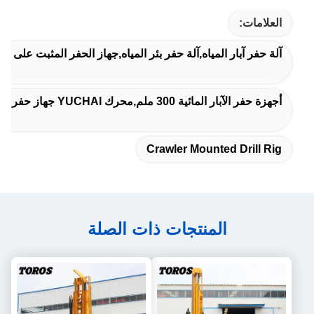
العلامات:
آلة حفر آبار المياه,آلة حفر بئر المياه,جهاز الحفر المثبت على ال
أجهزة حفر الآبار المائية 300 ملم,محرك YUCHAI جهاز حفر الآبار,آلة حفر الآبار المائية بالديزل
Crawler Mounted Drill Rig
المنتجات ذات الصلة