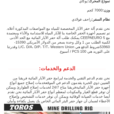
نموذج المحرك:
يوكاي
وزن:
7000 كجم
نظام السفر:
زاحف فولاذي
نحن نقدم آلة حفر الآبار المخصصة للمياه مع المواصفات المذكورة أعلاه.
تم تصميم أجهزة الحفر الخاصة بنا للآبار المياه للاستدامة والأداء ومعتمدة
مع CEEPAEURO 5.يمكنك طلب آلة حفر الآبار المائية مع الحد الأدنى
لكمية الطلب من 1 وكل وحدة بسعر من الدولار الأمريكي 15390-
53960شروط الدفع هي L/C، D/A، D/P، T/T، Western Union وقدرتنا
على التوريد هي 100 PCS / أسبوع.
الدعم والخدمات:
نحن نقدم الدعم التقني والخدمة لبرامج حفر الآبار المائية فريقنا من
الفنيين ذوي الخبرة يقدمون الدعم في الموقعخدمات إصلاح جميع أنواع
أجهزة حفر الآبار المائيةفريقنا متاح 24/7 لخدمات إصلاح الطوارئ ويمكن
أن توفر قطع الغيار والمكونات لمعظم أنواع حفر الآبار المائية.نحن نقدم
أيضا خدمات الصيانة الوقائية ويمكن أن توفر خدمات التشخيص وإصلاح
الأخطاء لضمان أن جهاز حفر البئر المائي الخاص بك يعمل بكفاءة وأمان.