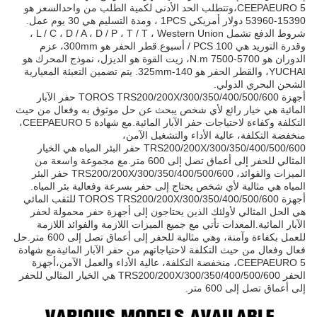
CEEPAEURO 5،وتتطلب الحد الأدنى لكمية الطلب من واحدالسعر هو
15390-53960 دولار أمريكي 1PCS ، ومدة التسليم هي 30 يوم عمل.
شروط الدفع تشمل L / C ، D / A ، D / P ، T / T ، Western Union ،
وقدرة التوريد هي 100 PCS / أسبوع.قطر الحفر هو 300mm، عزم
الدوران هو 5700-7500 N.m، زيت القوة هو الديزل، نموذج المحرك هو
YUCHAI، والقطر الحفر هو 140-325mm. يتم تضمين التعبئة المعيارية
الشحن البحري الدولي.
أجهزة TOROS TRS200/200X/300/350/400/500/600 حفر الآبار
المائية هي خيار رائع لأي شخص يبحث عن حل موثوق به وفعال من حيث
التكلفة وكفاءة لاحتياجات حفر الآبار المائية.مع شهادة CEEPAEURO 5،
منخفضة التكلفة، عالية الأداء والتشغيل الآمن،
TRS200/200X/300/350/400/500/600 حفر البئر المياه هي الخيار
المثالي للحفر إلى أعماق تصل إلى 600 متر.مع مجموعة واسعة من
الميزات والفوائد، TRS200/200X/300/350/400/500/600 حفر البئر
المياه هي مثالية لأي شخص يحتاج إلى حفر بسرعة وفعالية بئر المياه.
أجهزة TOROS TRS200/200X/300/350/400/500/600 للثقب المائي
هي الحل المثالي لأولئك الذين يحتاجون إلى أجهزة حفر محمولة لحفر
الآبار المائية.المعدات تأتي مع جميع الميزات اللازمة والفوائد اللازمة
للعمل بكفاءة وآمنة، وهي مثالية للحفر إلى أعماق تصل إلى 600 متر.حل
فعال وفعال من حيث التكلفة لاحتياجاتهم من حفر الآبار المائيةمع شهادة
CEEPAEURO 5، منخفضة التكلفة، عالية الأداء والعمل الآمن،أجهزة
الحفر TRS200/200X/300/350/400/500/600 هي الخيار المثالي للحفر
إلى أعماق تصل إلى 600 متر.