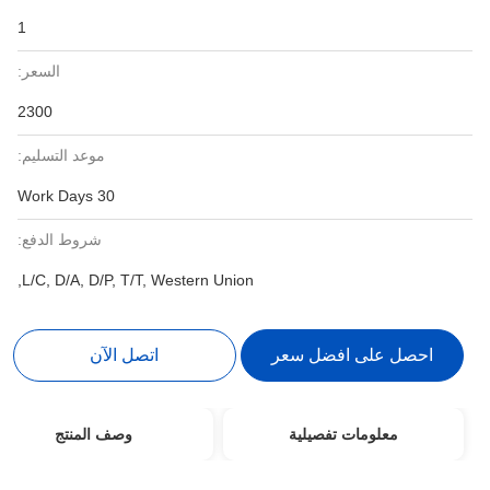
1
السعر:
2300
موعد التسليم:
30 Work Days
شروط الدفع:
L/C, D/A, D/P, T/T, Western Union,
احصل على افضل سعر
اتصل الآن
معلومات تفصيلية
وصف المنتج