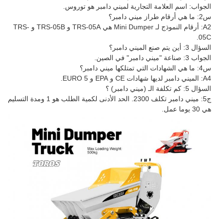
الجواب: اسم العلامة التجارية لميني دامبر هو توروس.
س2: ما هي أرقام طراز ميني دامبر؟
A2: أرقام النموذج لـ Mini Dumper هي TRS-05A و TRS-05B و TRS-
05C.
السؤال 3: أين يتم صنع الميني دامبر؟
الجواب 3: صناعة "ميني دامبر" في الصين.
س4: ما هي الشهادات التي تمتلكها ميني دامبر؟
A4: الميني دامبر لديها شهادات CE و EPA و EURO 5.
السؤال 5: كم تكلفة الـ (ميني دامبر) ؟
ج5: ميني دامبر تكلف 2300. الحد الأدنى لكمية الطلب هو 1 ومدة التسليم
هي 30 يوما عمل.