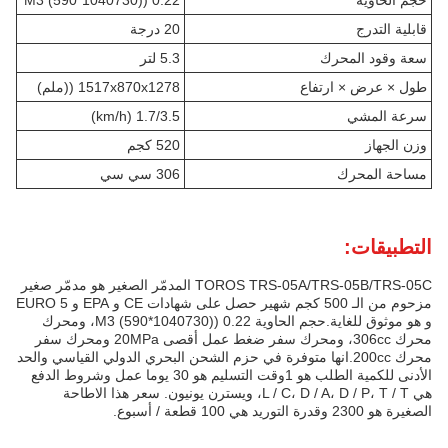
حجم الحاوية
0.22 ((1040730*590) M3
قابلية التدرج
20 درجة
سعة وقود المحرك
5.3 لتر
طول × عرض × ارتفاع
1517x870x1278 ((ملم)
سرعة المشي
1.7/3.5 (km/h)
وزن الجهاز
520 كجم
مساحة المحرك
306 سي سي
التطبيقات:
TOROS TRS-05A/TRS-05B/TRS-05C المدمّر الصغير هو مدمّر صغير
مزحوم من الـ 500 كجم شهير حصل على شهادات CE و EPA و EURO 5
و هو موثوق للغاية.حجم الحاوية 0.22 ((1040730*590) M3، ومحرك
محرك 306cc، ومحرك سفر ضغط عمل أقصى 20MPa ومحرك سفر
محرك 200cc.انها متوفرة في حزم الشحن البحري الدولي القياسي والحد
الأدنى للكمية الطلب هو 1وقت التسليم هو 30 يوما عمل وشروط الدفع
هي L / C، D / A، D / P، T / T، ويسترن يونيون. سعر هذا الاطاحة
الصغيرة هو 2300 وقدرة التوريد هي 100 قطعة / أسبوع.