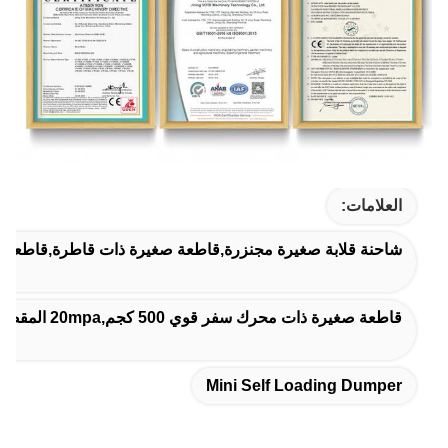
العلامات:
شاحنة قلابة صغيرة مجنزرة,قاطعة صغيرة ذات قاطرة,قاطعة ذات
قاطعة صغيرة ذات محرك سفر قوي 500 كجم,20mpa المقصورة المصغرة 500kg,500 كيلوغرام من القمامة الصغيرة
Mini Self Loading Dumper