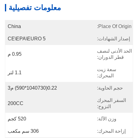
معلومات تفصيلية
China
Place Of Origin:
إصدار الشهادات:
CE\EPA\EURO 5
الحد الأدنى لنصف
0.95 م
قطر الدوران:
سعة زيت
1.1 لتر
المحرك:
حجم الحاوية:
0.22(1040730*590) م3
السفر المحرك
200CC
النزوح:
وزن الآلة:
520 كجم
إزاحة المحرك:
306 سم مكعب