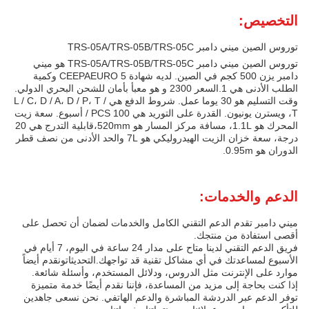
التخصيص:
توروس الصين ميني دامبر TRS-05A/TRS-05B/TRS-05C
توروس الصين ميني دامبر TRS-05A/TRS-05B/TRS-05C هو ميني
دامبر يزن 500 كجم في الصين. لديه شهادة CEEPAEURO 5 وكمية
الطلب الأدنى هي 1.السعر 2300 و هو معبأ بأمان للشحن البحري الدولي.
وقت التسليم هو 30 يوما عمل. شروط الدفع هي L / C، D / A، D / P، T /
T، ويسترن يونيون. القدرة على التوريد هي 100 PCS / أسبوع. سعة زيت
المحرك هو 1.1L، مسافة مركز المسار هو 520mm،قابلية التدرج هي 20
درجة، سعة خزان الزيت الهيدروليكي هو 7L والحد الأدنى من نصف قطر
الدوران هو 0.95m.
الدعم والخدمات:
ميني دامبر تقدم الدعم التقني الكامل والخدمات لضمان أن تحصل على
أقصى استفادة من منتجك.
فريق الدعم التقني لدينا متاح على مدار 24 ساعة في اليوم، 7 أيام في
الأسبوع لمساعدتك في أي مشاكل تقنية قد تواجهك.التحديثاتونقدم أيضاً
موارد على الإنترنت مثل الدروس، ودلائل المستخدم، وأسئلة شائعة.
إذا كنت بحاجة إلى مزيد من المساعدة، فإننا نقدم أيضًا خدمة متميزة
توفر الدعم عبر الدردشة المباشرة والدعم الهاتفي. نحن نسعى جاهدين