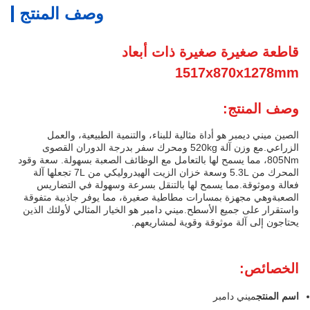
وصف المنتج
قاطعة صغيرة صغيرة ذات أبعاد
1517x870x1278mm
وصف المنتج:
الصين ميني ديمبر هو أداة مثالية للبناء، والتنمية الطبيعية، والعمل
الزراعي.مع وزن آلة 520kg ومحرك سفر بدرجة الدوران القصوى
805Nm، مما يسمح لها بالتعامل مع الوظائف الصعبة بسهولة. سعة وقود
المحرك من 5.3L وسعة خزان الزيت الهيدروليكي من 7L تجعلها آلة
فعالة وموثوقة.مما يسمح لها بالتنقل بسرعة وسهولة في التضاريس
الصعبةوهي مجهزة بمسارات مطاطية صغيرة، مما يوفر جاذبية متفوقة
واستقرار على جميع الأسطح.ميني دامبر هو الخيار المثالي لأولئك الذين
يحتاجون إلى آلة موثوقة وقوية لمشاريعهم.
الخصائص:
اسم المنتج
ميني دامبر