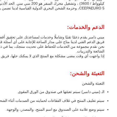
CEEPAEURO 5، وحزمة الشحن البحري الدولية القياسية لدينا تضمن وصول شراءك بسرعة وبأمان.
الدعم والخدمات:
ميني دامبر يقدم دعمًا تقنيًا وشاملًا وخدمات لمساعدتك على تحقيق أ
فريق الدعم الفني لدينا متاح على مدار الساعة للإجابة على أي أسئلة قد
نحن نقدم مجموعة من الخدمات للحفاظ على تحديث منتجك، بما في ذلك ال
الشائعة والتدريبات.
إذا واجهت أي وقت مضى مشكلة مع المنتج الذي لا يمكنك حلها، فريق الد
التعبئة والشحن:
التعبئة والشحن
الـ (ميني دامبر) سيتم تعبئتها في صندوق من الورق المقوى
سيتم تغليف المنتج في غلاف الفقاعات لحمايته من الصدمات أثناء الشح
سيتم وضع علامة على الصندوق مع اسم المنتج، والمصدر، والوجهة.