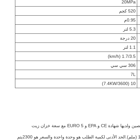
20MPa
520 كجم
0.95م
5.3 لتر
20 درجة
1.1 لتر
1.7/3.5 (km/h)
306 سي سي
7L
10 (7.4KW/3600)
الـ TOROS mini dumper هو الحل المثالي لتطبيقات مثل المناظر الطبيعية والحدائقمصممة بتكنولوجيا متقدمة ومبنية بمواد عالية الجودةمصنوعة في الصين ولديها شهادة CE و EPA و EURO 5 مع سعة خزان زيت
يتوفر الجهاز المصغر في 3 نماذج مختلفة. TRS-05A و TRS-05B و TRS-05C لديهم حجم حاوية 0.22 ((1040730 * 590) M3 وأبعاد 1517x870x1278 (ملم).الحد الأدنى لكمية الطلب هو وحدة واحدة والسعر هو 2300يتم