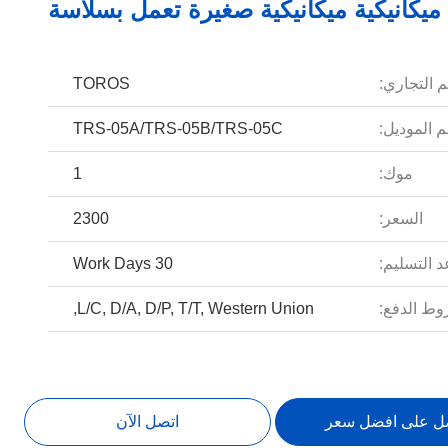
ميكانيكية ميكانيكية صغيرة تعمل بسلاسة
م التجاري:
TOROS
 الموديل:
TRS-05A/TRS-05B/TRS-05C
موك:
1
السعر:
2300
 التسليم:
30 Work Days
ط الدفع:
L/C, D/A, D/P, T/T, Western Union,
ل على افضل سعر
اتصل الآن