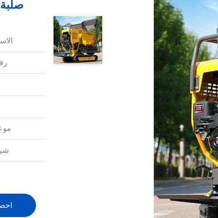
صلبة 
الاس
رقم
موعد
شرو
احص