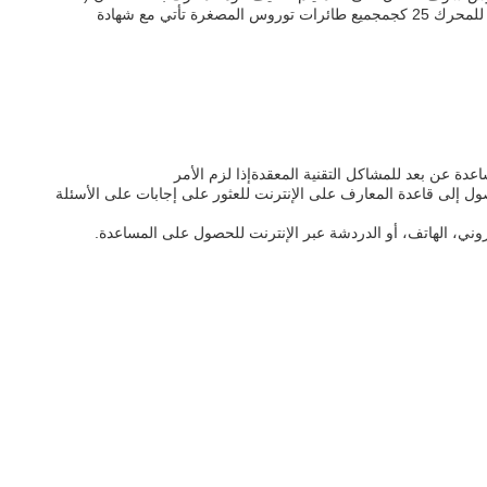
كيلوواط / 3600) ، وتشغيل محرك السفر هو 200 سي سي. الحد الأدنى من التربة هو 85 مم ، والمسافة بين مركز المسار هي 520 مم.الوزن الصافي للمحرك 25 كجمجميع طائرات توروس المصغرة تأتي مع شهادة
عدة عن بعد للمشاكل التقنية المعقدةإذا لزم الأمر
ول إلى قاعدة المعارف على الإنترنت للعثور على إجابات على الأسئلة
روني، الهاتف، أو الدردشة عبر الإنترنت للحصول على المساعدة.