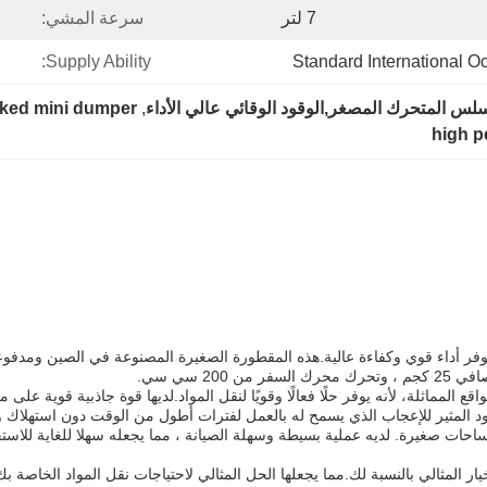
7 لتر
سرعة المشي:
Supply Ability:
Standard International 
س المتحرك المصغر,الوقود الوقائي عالي الأداء
, 
cked mini dumper
high p
لمواقع المماثلة، لأنه يوفر حلًا فعالًا وقويًا لنقل المواد.لديها قوة جاذبية قو
 المثير للإعجاب الذي يسمح له بالعمل لفترات أطول من الوقت دون استهلاك وق
ت صغيرة. لديه عملية بسيطة وسهلة الصيانة ، مما يجعله سهلا للغاية للاستخدا
 المثالي بالنسبة لك.مما يجعلها الحل المثالي لاحتياجات نقل المواد الخاصة بك