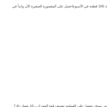
يمكنك الحصول على الـ (توروس) المصغرة مع العديد من طرق الدفع مثل (إل/سي) و (دي/إي) و (دي/بي) و (تي/تي) و (ويسترن يونيون) لدينا قدرة إمداد 100 قطعة في الأسبوعاحصل على المقصورة الصغيرة الآن وابدأ في
"توروس ميني دامبر" هو المقصورة المثالية لمشاريع البناء الخاصة بك مع قدرة حمل 500 كيلوغراميمكنك التعامل مع أي مهمة بسهولة مع العلم أن توروس سوف تحصل على العمليتم تصنيف قوة المحرك بـ 10 حصان (7.4