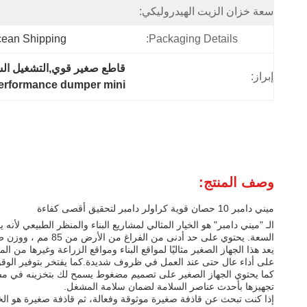
سعة خزان الزيت الهيدروليكي:
Ocean Shipping
Packaging Details:
قاطع صغير قوي,التشغيل السل
إبراز:
erformance dumper mini
وصف المنتج:
ميني دامبر 10 حصان قوية كراولر دامبر لتحقيق أقصى كفاءة
السعة. يحتوي على حد أدنى من الفراغ من الأرض من 85 مم ، ووزن صافي 25 كجم ، وتحرك محرك السفر من 200 سي سي.
يعد هذا الجهاز الصغير مثاليًا لمواقع البناء ومواقع الزراعة وغيرها من ا
على أداء عال حتى عند العمل في ظروف شديدة.كما يفتخر بتوفير الوقود
كما يحتوي الجهاز الصغير على تصميم مضغوط يسمح لك بتخزينه في مساحا
تجهيزها بأحدث عناصر السلامة لضمان سلامة المشغل.
إذا كنت تبحث عن قاذفة صغيرة موثوقة وفعالة، ثم قاذفة صغيرة هو الخيار