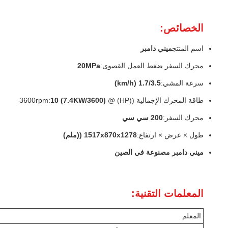
الخصائص:
اسم المنتج
ميني دامبر
محرك السفر ضغط العمل القصوى:
20MPa
سرعة المشي:
1.7/3.5 (km/h)
طاقة المحرك الإجمالية ((HP) @ 3600rpm:
10 (7.4KW/3600)
محرك السفر:
200 سي سي
طول × عرض × ارتفاع:
1517x870x1278 ((ملم)
ميني دامبر مصنوعة في الصين
المعلمات التقنية:
المعلم