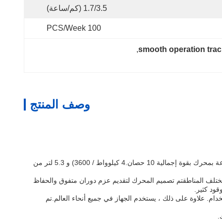
1.7/3.5 (كم/ساعة)
100 PCS/Week
, 
smooth operation tra
وصف المنتج
الـ "ميني دامبر" هو الخيار المثالي لمشاريع البناء والمنظر الطبيعي لأنه يوفر أداء قوي وكفاءة عالية.هذه المقطورة الصغيرة المصنوعة في الصين ومدفوعة بمحرك بقوة إجمالية 10 حصان.4 كيلوواط / 3600) و 5.3 لتر من
ية على مختلف المناطقتم تصميم المحرك لتقديم عزم دوران متفوق والحفاظ
ود كثير.
م. علاوة على ذلك ، يستخدم الجهاز في جميع أنحاء العالم.تم
.