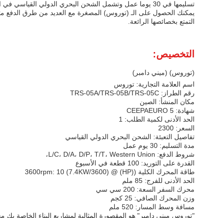
تسليمها في 30 يوما عمل وتشمل الشحن البحري الدولي القياسي في الحزمة.
التمتع بخصائصها الرائعة.
التخصيص:
(توروس) (ميني دامبر)
اسم العلامة التجارية: توروس
رقم الطراز: TRS-05A/TRS-05B/TRS-05C
مكان المنشأ: الصين
شهادة: CEEPAEURO 5
الحد الأدنى لكمية الطلب: 1
السعر: 2300
تفاصيل التعبئة: الشحن البحري الدولي القياسي
مدة التسليم: 30 يوم عمل
شروط الدفع: L/C، D/A، D/P، T/T، Western Union،
القدرة على التوريد: 100 قطعة في الأسبوع
طاقة المحرك الكلية ((HP) @ 3600rpm: 10 (7.4KW/3600)
الحد الأدنى للفرج: 85 ملم
محرك السفر السعة: 200 سي سي
وزن المحرك الصافي: 25 كجم
مسافة وسط المسار: 520 ملم