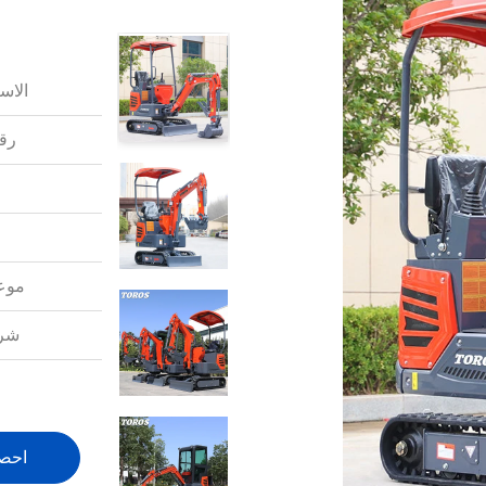
الاس
رقم
موعد
شرو
احص