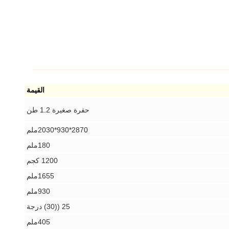
القيمة
حفرة صغيرة 1.2 طن
2870*930*2030ملم
180ملم
1200 كجم
1655ملم
930ملم
25 ((30) درجة
405ملم