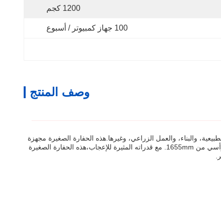
1200 كجم
100 جهاز كمبيوتر / أسبوع
وصف المنتج
يعية، والبناء، والعمل الزراعي، وغيرها.هذه الحفارة الصغيرة مجهزة
بقدرة التدرج تصل إلى 25 (30) درجة، عرض الهيكل 930mm، ووزن تشغيل 1200kg. كما يحتوي على قوة حفر دلو من 6.5kn، وأقصى عمق الحفر الرأسي من 1655mm. مع قدراته المثيرة للإعجاب،هذه الحفارة الصغيرة