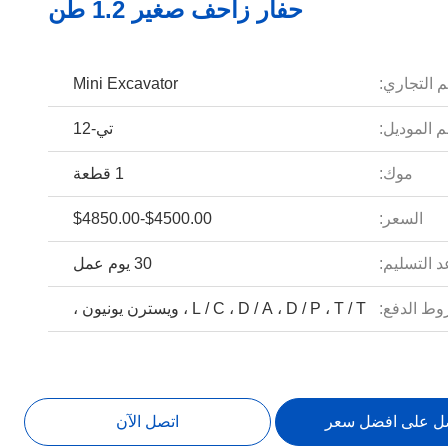
حفار زاحف صغير 1.2 طن
م التجاري:
Mini Excavator
 الموديل:
تي-12
موك:
1 قطعة
السعر:
$4500.00-$4850.00
 التسليم:
30 يوم عمل
ط الدفع:
L / C ، D / A ، D / P ، T / T ، ويسترن يونيون ،
ل على افضل سعر
اتصل الآن