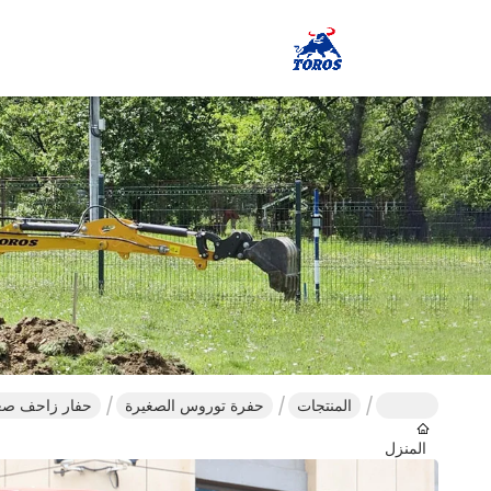
المنتجات
حفرة توروس الصغيرة
حفار زاحف صغير .2
المنزل