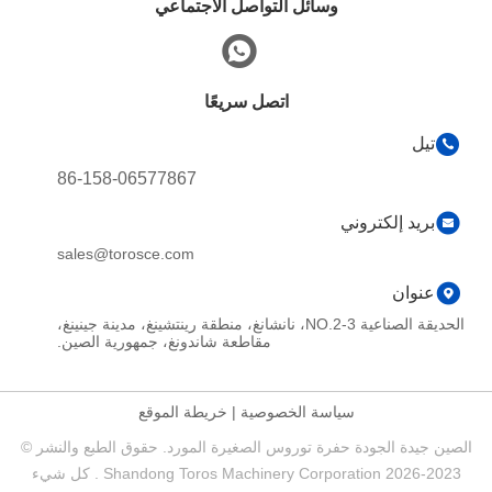
وسائل التواصل الاجتماعي
اتصل سريعًا
تيل
86-158-06577867
بريد إلكتروني
sales@torosce.com
عنوان
الحديقة الصناعية NO.2-3، نانشانغ، منطقة رينتشينغ، مدينة جينينغ،
مقاطعة شاندونغ، جمهورية الصين.
سياسة الخصوصية
|
خريطة الموقع
الصين جيدة الجودة حفرة توروس الصغيرة المورد. حقوق الطبع والنشر ©
2023-2026 Shandong Toros Machinery Corporation . كل شيء