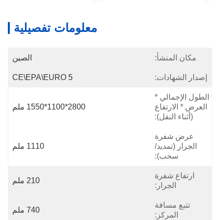
معلومات تفصيلية
مكان المنشأ:
الصين
إصدار الشهادات:
CE\EPA\EURO 5
الطول الإجمالي *
العرض * الارتفاع
2800*1100*1550 ملم
(أثناء النقل):
عرض شفرة
الجرار (تمديد/
1110 ملم
سحب):
ارتفاع شفرة
210 ملم
الجرار:
تتبع مسافة
740 ملم
المركز: