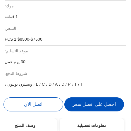
موك:
1 قطعة
السعر:
$7500-$8500 1 PCS
موعد التسليم:
30 يوم عمل
شروط الدفع:
L / C ، D / A ، D / P ، T / T ، ويسترن يونيون ،
احصل على افضل سعر
اتصل الآن
معلومات تفصيلية
وصف المنتج