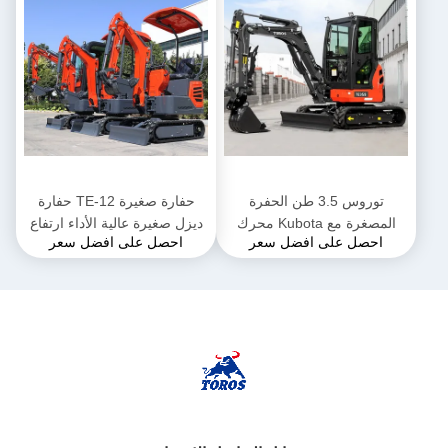
توروس 3.5 طن الحفرة
حفارة صغيرة TE-12 حفارة
المصغرة مع Kubota محرك
ديزل صغيرة عالية الأداء ارتفاع
احصل على افضل سعر
احصل على افضل سعر
الحفرة المجهرية متعددة
2285 ملم للأعمال البلدية
الوظائف