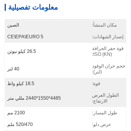
معلومات تفصيلية
مكان المنشأ:
الصين
إصدار الشهادات:
CE\EPA\EURO 5
قوة حفر الجرافة
26.5 كيلو نيوتن
(KN) ISO:
حجم خزان الوقود
40 لتر
(لتر):
قوة:
18.5 كيلو واط
الطول العرض
4485*1550*2440 مللي متر
الارتفاع:
طول المسار:
2100 مم
عرض دلو:
520/470 ملم