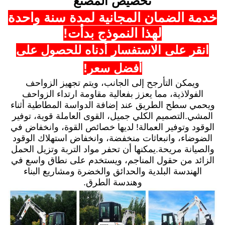
تخصيص المصنع
خدمة الضمان المجانية لمدة سنة واحدة
لهذا النموذج بدأت!
انقر على الاستفسار أدناه للحصول على
أفضل سعر!
ويمكن التأرجح إلى الجانب، ويتم تجهيز الزواحف
الفولاذية، مما يعزز بفعالية مقاومة ارتداء الزواحف
ويحمي سطح الطريق عند إضافة الدواسة المطاطية أثناء
المشي.التصميم الكلي جميل، القوى العاملة قوية، توفير
الوقود وتوفير العمالة! لديها خصائص القوة، وانخفاض في
الضوضاء، وانبعاثات منخفضة، وانخفاض استهلاك الوقود
والصيانة مريحة.يمكنها أن تحفر مواد التربة وتزيل الحمل
الزائد من حقول المناجم، ويستخدم على نطاق واسع في
الهندسة البلدية والحدائق والخضرة ومشاريع البناء
وهندسة الطرق.