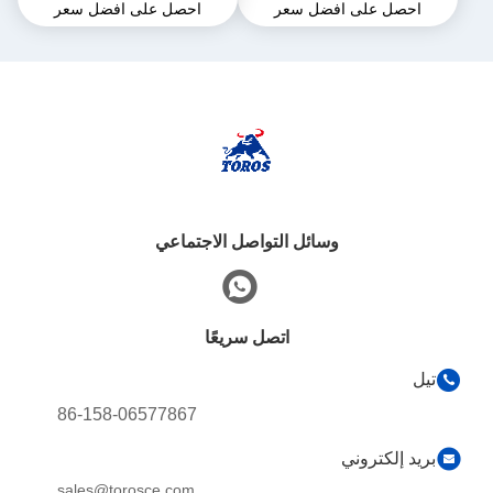
احصل على افضل سعر
احصل على افضل سعر
الحفرة المجهرية متعددة
2285 ملم للأعمال البلدية
الوظائف
وسائل التواصل الاجتماعي
اتصل سريعًا
تيل
86-158-06577867
بريد إلكتروني
sales@torosce.com