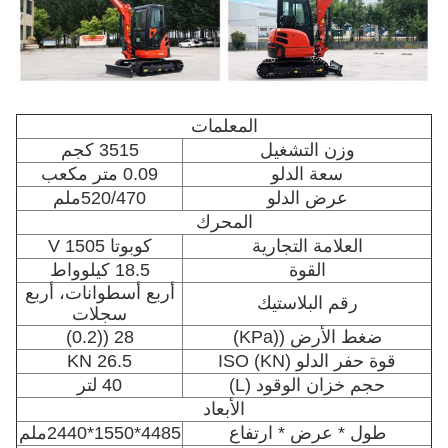
المعلمات
وزن التشغيل
3515 كجم
سعة الدلو
0.09 متر مكعب
عرض الدلو
520/470ملم
المحرك
العلامة التجارية
كوبوتا V 1505
القوة
18.5 كيلوواط
أربع أسطوانات، أربع
رقم البلاستيك
سجلات
ضغط الأرض ((KPa)
28 ((0.2)
قوة حفر الدلو (KN) ISO
26.5 KN
حجم خزان الوقود (L)
40 لتر
الأبعاد
طول * عرض * ارتفاع
4485*1550*2440ملم