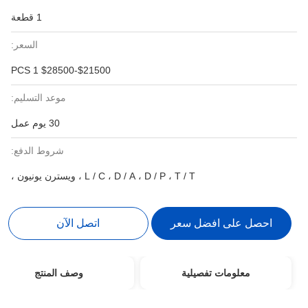
1 قطعة
السعر:
$21500-$28500 1 PCS
موعد التسليم:
30 يوم عمل
شروط الدفع:
L / C ، D / A ، D / P ، T / T ، ويسترن يونيون ،
احصل على افضل سعر
اتصل الآن
معلومات تفصيلية
وصف المنتج