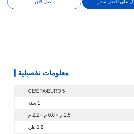
ل على افضل سعر
اتصل الآن
معلومات تفصيلية
CE\EPA\EURO 5
1 سنة
2.5 م × 0.8 م × 2.2 م
1.2 طن