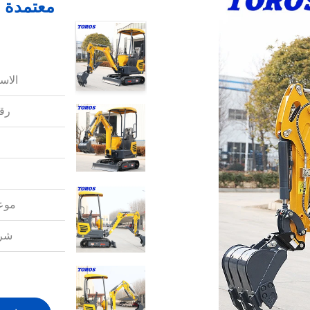
الاس
رقم
موعد
شرو