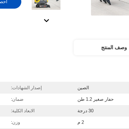
احص
وصف المنتج
الصين
إصدار الشهادات:
حفار صغير 1.2 طن
ضمان:
30 درجة
الابعاد الكلية:
2 م
وزن: