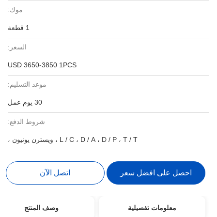
موك:
1 قطعة
السعر:
USD 3650-3850 1PCS
موعد التسليم:
30 يوم عمل
شروط الدفع:
L / C ، D / A ، D / P ، T / T ، ويسترن يونيون ،
احصل على افضل سعر
اتصل الآن
معلومات تفصيلية
وصف المنتج