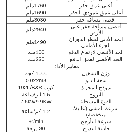
أعلى عمق حفر
1760ملم
أعلى عمق عمودي للحفر
1690ملم
أقصى مسافة حفر
3030ملم
أقصى مسافة حفر على
2940ملم
الأرض
الحد الأدنى لقطر الدوران
1490ملم
للجزء الأمامي
الحد الأقصى لارتفاع الدفع
100ملم
الحد الأقصى لعمق الدفع
230ملم
معايير الأداء
وزن التشغيل
1000 كجم
سعة الدلو
0.022m3
نموذج المحرك
كوب 192F/B&S
النزوح
1.5 لتر/ساعة
القوة المسجلة
7.6kw/9.9KW
سرعة المشي (عالية/
1.2 كم/ساعة
منخفضة)
سرعة التأرجح
9r/min
قابلية التدرج
30 درجة