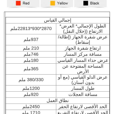
إجمالي القياس
الطول الإجمالي* العرض*
2870*930*22813ملم
الارتفاع ((خلال النقل)
عرض شفرة الجهاز (إطالة/
937ملم
إسقاط)
ارتفاع شفرة الجهاز
210 ملم
مسافة مركز المسار
746ملم
عرض حذاء المسار القياسي
180ملم
المساحة المفتوحة عن
365ملم
الأرض
عرض الدلو القياسي (مع أو
380/330 ملم
بدون أسنان)
طول المسار
1200ملم
مسافة العجلات
920ملم
نطاق العمل
الحد الأقصى لارتفاع الحفر
2450ملم
الحد الأقصى لارتفاع التفريغ
1710 ملم