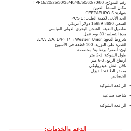
رقم النموذج: TPF15/20/25/30/35/40/45/50/60/70/80
مكان المنشأ: الصين
شهادة: CEEPAEURO 5
الحد الأدنى لكمية الطلب: 1 PCS
السعر: 8690-15689 دولار أمريكي
تفاصيل التعبئة: الشحن البحري الدولي القياسي
مدة التسليم: 30 يوم عمل
شروط الدفع: L/C، D/A، D/P، T/T، Western Union،
القدرة على التوريد: 100 قطعة في الأسبوع
لون: أصفر/ برتقالية/ مخصصة
طول الشوكة: 1-2 متر
ارتفاع الرفع: 3-6 متر
ناقل النقل: هيدروليكي
مصدر الطاقة: الديزل
الخصائص:
الرافعة الشوكية
شاحنة صناعية
الرافعة الشوكية
الدعم والخدمات: