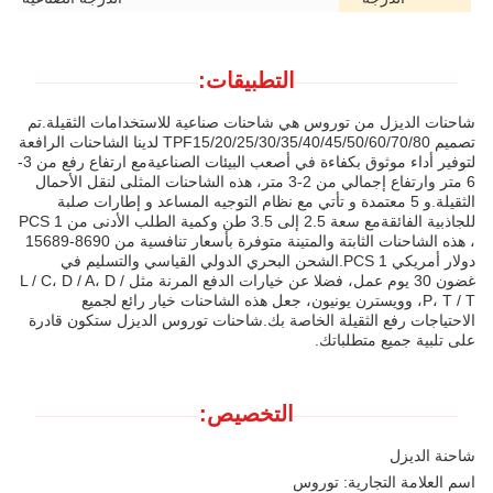
التطبيقات:
شاحنات الديزل من توروس هي شاحنات صناعية للاستخدامات الثقيلة.تم
تصميم TPF15/20/25/30/35/40/45/50/60/70/80 لدينا الشاحنات الرافعة
لتوفير أداء موثوق بكفاءة في أصعب البيئات الصناعيةمع ارتفاع رفع من 3-
6 متر وارتفاع إجمالي من 2-3 متر، هذه الشاحنات المثلى لنقل الأحمال
الثقيلة.و 5 معتمدة و تأتي مع نظام التوجيه المساعد و إطارات صلبة
للجاذبية الفائقةمع سعة 2.5 إلى 3.5 طن وكمية الطلب الأدنى من 1 PCS
، هذه الشاحنات الثابتة والمتينة متوفرة بأسعار تنافسية من 8690-15689
دولار أمريكي 1 PCS.الشحن البحري الدولي القياسي والتسليم في
غضون 30 يوم عمل، فضلا عن خيارات الدفع المرنة مثل L / C، D / A، D /
P، T / T، وويسترن يونيون، جعل هذه الشاحنات خيار رائع لجميع
الاحتياجات رفع الثقيلة الخاصة بك.شاحنات توروس الديزل ستكون قادرة
على تلبية جميع متطلباتك.
التخصيص:
شاحنة الديزل
اسم العلامة التجارية: توروس