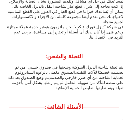
لمساعدتك في حل أي مشاكل وتقديم المشورة بشأن الصيانة والإصلاح.
إذا كنت بحاجة إلى شراء قطع غيار لشاحنة النقل بالديزل الخاصة بك،
يمكن أن يُساعدك خبرائنا في قطع الغيار في العثور على القطع المناسبة
لاحتياجاتك.نحن نقدم أيضا مجموعة كاملة من الأجزاء والاكسسوارات
لجميع منتجاتنا.
في شركة "ديزل فورك فيكت" نحن ملتزمون بتوفير خدمة عملاء ممتازة
ودعم فني. إذا كان لديك أي أسئلة أو تحتاج إلى مساعدة، يرجى عدم
التردد في الاتصال بنا.
التعبئة والشحن:
يتم تعبئة شاحنة الديزل الشوكية وشحنها في صندوق خشبي آمن تم
تصميمه خصيصًا للآلات الثقيلة.الصندوق مغطى بالرغوة الستايروفوم
لحماية الشاحنة من أي ضرر خارجي والصدمةيتم وضع الصندوق بعد ذلك
على منصة للتأكد من سهولة التعامل ثم يتم ربطها بشكل آمن بأحزمة
ثقيلة ويتم تغليفها لتقليص الحماية الإضافية.
الأسئلة الشائعة:
.