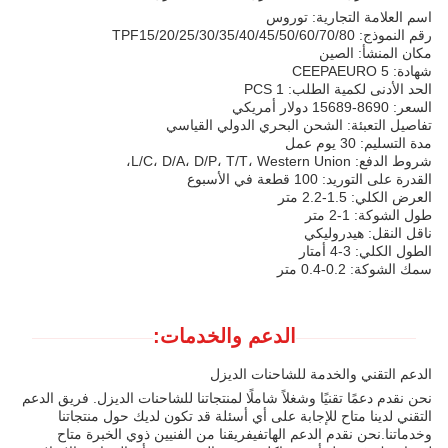
اسم العلامة التجارية: توروس
رقم النموذج: TPF15/20/25/30/35/40/45/50/60/70/80
مكان المنشأ: الصين
شهادة: CEEPAEURO 5
الحد الأدنى لكمية الطلب: 1 PCS
السعر: 8690-15689 دولار أمريكي
تفاصيل التعبئة: الشحن البحري الدولي القياسي
مدة التسليم: 30 يوم عمل
شروط الدفع: L/C، D/A، D/P، T/T، Western Union،
القدرة على التوريد: 100 قطعة في الأسبوع
العرض الكلي: 1.5-2.2 متر
طول الشوكة: 1-2 متر
ناقل النقل: هيدروليكي
الطول الكلي: 3-4 أمتار
سمك الشوكة: 0.2-0.4 متر
الدعم والخدمات:
الدعم التقني والخدمة للشاحنات الديزل
نحن نقدم دعمًا تقنيًا وشغلاً شاملًا لمنتجاتنا للشاحنات الديزل. فريق الدعم
التقني لدينا متاح للإجابة على أي أسئلة قد تكون لديك حول منتجاتنا
وخدماتنا.نحن نقدم الدعم الهاتفيفريقنا من الفنيين ذوي الخبرة متاح