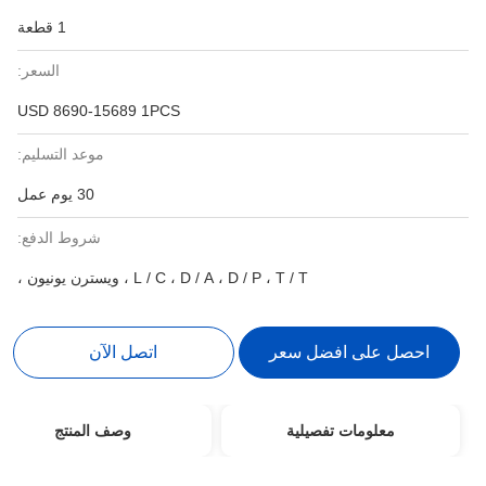
1 قطعة
السعر:
USD 8690-15689 1PCS
موعد التسليم:
30 يوم عمل
شروط الدفع:
L / C ، D / A ، D / P ، T / T ، ويسترن يونيون ،
احصل على افضل سعر
اتصل الآن
معلومات تفصيلية
وصف المنتج