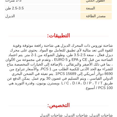
الطول الكلي
2-3 مترات
السعة
2.5-3.5 طن
مصدر الطاقة
الديزل
التطبيقات:
شاحنة توروس ذات المحرك الديزل هي شاحنة رافعة موثوقة وقوية
للقوة التي تعد مثالية لأي تطبيق للتعامل مع المواد. يحتوي على محرك
ديزل فعال ، سعة 2.5-3.5 طن، وطول الشوكة من 1-2 متر. يتم اعتماد
الشاحنة من قبل CE و EPA و EURO 5 ، وتقدم في مجموعة من الألوان
، بما في ذلك الأصفر والبرتقالي ، بالإضافة إلى الخيارات المخصصة.متاح
للشراء مع الحد الأدنى للكمية الطلب من 1 PCS، والأسعار تتراوح من
8690 دولار أمريكي إلى 15689 1PCS. يتم تعبئة في الشحن البحري
الدولي القياسي ، ويتم التسليم في غضون 30 يوم عمل. يمكن الدفع عن
طريق L / C ، D / A ، D / P ، T / T ،ويسترن يونيون، وقدرة التوريد هي
100 PCS / أسبوع.
التخصيص:
شاحنات الديزل، شاحنات الديزل، شاحنات الديزل