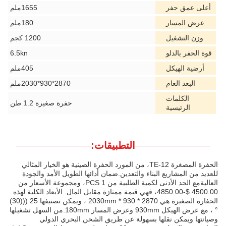
أعلى عمق حفر
1655ملم
عرض المسار
180ملم
وزن التشغيل
1200 كجم
قوة الحفر بالدلو
6.5kn
أرضية الهيكل
405ملم
البعد العام
2870*930*2030ملم
الكلمات
حفرة صغيرة 1.2 طن
الرئيسية
التطبيقات:
الحفرة المصغرة TE-12، من المورد الحفرة الصينية هو الخيار المثالي
للعديد من المشاريع البناء والتعدين.ضمان أدائها الطويل الأمد والجودة
العاليةمع الحد الأدنى لكمية الطلبية من 1 PCS، ومجموعة الأسعار من
4500.00 $-4850.00، فهي قيمة ممتازة مقابل المال. الأبعاد الكلية لهذه
الحفارة الصغيرة هي 2870 * 930 * 2030mm ، ويمكن تصنيفها 25 (((30)
° ، مع عرض الهيكل 930mm وعرض المسار 180mm.من السهل تشغيلها
وصيانتها ويمكن نقلها بسهولة عن طريق الشحن البحري الدولي