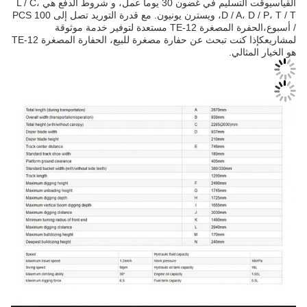
القياسيوقت التسليم في غضون 30 يوما عمل، و شروط الدفع هي L / C،
D / A، D / P، T / T، ويسترن يونيون. مع قدرة التوريد تصل إلى 100 PCS
/ أسبوع،الحفرة المصغرة TE-12 مستعدة لتوفير خدمة موثوقة
لمشاريعكإذا كنت تبحث عن حفارة مصغرة للبيع، الحفارة المصغرة TE-12
هو الخيار المثالي.