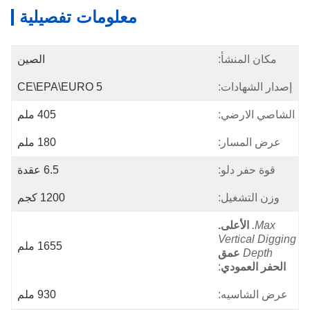
معلومات تفصيلية
مكان المنشأ:
الصين
إصدار الشهادات:
CE\EPA\EURO 5
الشاصي الارضي:
405 ملم
عرض المسار:
180 ملم
قوة حفر دلو:
6.5 عقدة
وزن التشغيل:
1200 كجم
Max.
الأعلى.
Vertical Digging
1655 ملم
Depth
عمق
الحفر العمودي
:
عرض الشاسيه:
930 ملم