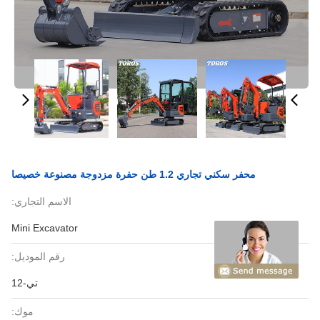
محفر سكني تجاري 1.2 طن حفرة مزدوجة مصنوعة خصيصا
الاسم التجاري:
Mini Excavator
رقم الموديل:
تي-12
موك: