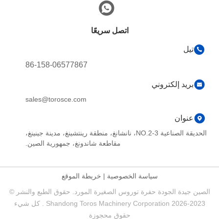
اتصل سريعًا
تيل
86-158-06577867
بريد إلكتروني
sales@torosce.com
عنوان
الحديقة الصناعية NO.2-3، نانشانغ، منطقة رينتشينغ، مدينة جينينغ،
مقاطعة شاندونغ، جمهورية الصين.
سياسة الخصوصية
|
خريطة الموقع
الصين جيدة الجودة حفرة توروس الصغيرة المورد. حقوق الطبع والنشر ©
2023-2026 Shandong Toros Machinery Corporation . كل شيء
حقوق محجوزة