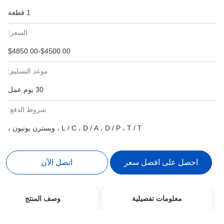
1 قطعة
السعر:
$4500.00-$4850.00
موعد التسليم:
30 يوم عمل
شروط الدفع:
L / C ، D / A ، D / P ، T / T ، ويسترن يونيون ،
احصل على افضل سعر
اتصل الآن
معلومات تفصيلية
وصف المنتج