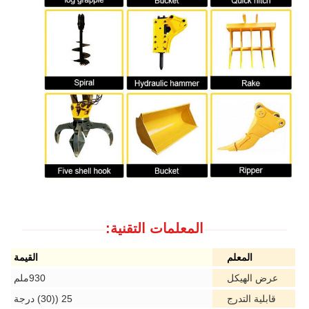
المعلمات التقنية:
المعلم
القيمة
عرض الهيكل
930ملم
قابلية التدرج
25 ((30) درجة