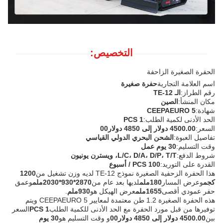
التخصيص:
الحفرة الصغيرة الزاحفة
اسم العلامة التجارية
حفرة صغيرة
رقم الطراز:
الـ TE-12
مكان المنشأ:
الصين
شهادة:
CEEPAEURO 5
الحد الأدنى لكمية الطلب:
1 PCS
السعر:
4500.00 دولار إلى 4850 دولار00
تفاصيل العبوة:
الشحن البحري الدولي القياسي
وقت التسليم:
30 يوم عمل
شروط الدفع:
L/C، D/A، D/P، T/T، ويسترن يونيون
القدرة على التوريد:
100 PCS / أسبوع
هذا الحفرة الزحفية الصغيرة نموذج TE-12 لديه وزن تشغيل من
1200
كجم
وعرض المسار
180ملم
لديها بعد عام من
2870*930*2030ملم
وعمق
حفر عمودي أقصى
1655ملم
عرض الهيكل هو
930ملم
.
هذه الحفرة الصغيرة 1.2 طن معتمدة لمعايير CEEPAEURO 5 ويتم
توفيرها من قبل مورد الحفرة مع الحد الأدنى للكمية الطلب
1 PCS
السعر
بين
4500.00 دولار إلى 4850 دولار00
و وقت التسليم هو
30 يوم