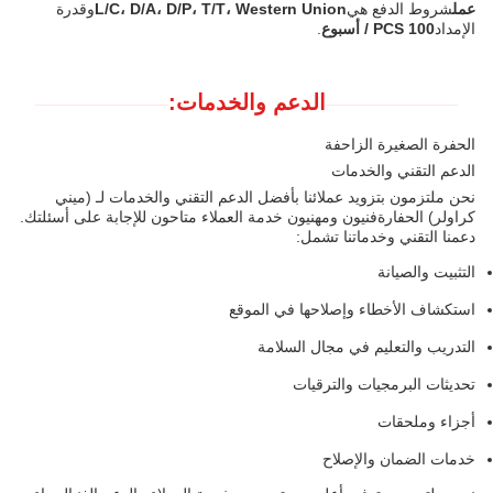
عمل
شروط الدفع هي
L/C، D/A، D/P، T/T، Western Union
وقدرة
الإمداد
100 PCS / أسبوع
.
الدعم والخدمات:
الحفرة الصغيرة الزاحفة
الدعم التقني والخدمات
نحن ملتزمون بتزويد عملائنا بأفضل الدعم التقني والخدمات لـ (ميني
كراولر) الحفارةفنيون ومهنيون خدمة العملاء متاحون للإجابة على أسئلتك.
دعمنا التقني وخدماتنا تشمل:
التثبيت والصيانة
استكشاف الأخطاء وإصلاحها في الموقع
التدريب والتعليم في مجال السلامة
تحديثات البرمجيات والترقيات
أجزاء وملحقات
خدمات الضمان والإصلاح