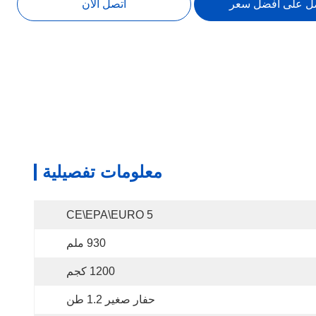
ل على افضل سعر
اتصل الآن
معلومات تفصيلية
CE\EPA\EURO 5
930 ملم
1200 كجم
حفار صغير 1.2 طن