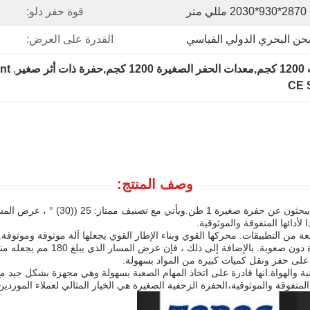
2870*930*2030 مللي متر
قوة حفر دلو:
حن البحري الدولي القياسي
القدرة على العرض:
غير
, 
nt
CE 
وصف المنتج:
ن التطبيقات. محركها القوي وبناء الإطار القوي يجعلها آلة موثوقة وموثوقة.ب
على قابلية ممتازة للتدرج ، مما يس
ية والهواة.انها قادرة على اتخاذ المهام الصعبة بسهولة وهي مجهزة بشكل جيد م
لمتفوقة والموثوقية،الحفرة الزحفية الصغيرة هي الخيار المثالي لعملاء الموردين