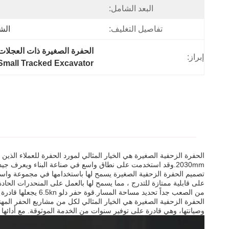
البعد الشامل:
تفاصيل التغليف:
الش
الحفرة الصغيرة ذات العجلات 1200 كجم,معدات الحفر الصغيرة 1200 كجم,حفرة ذات أثر ص
إبراز:
Small Tracked Excavator
2030mm.وقد استخدمت على نطاق واسع في صناعة البناء ويعرف جيدا لأدائها المتفوقة والموثوقية.
تصميم الحفرة الزحفية الصغيرة يسمح لها باستخدامها في مجموعة واسعة م
من الصعب جداً تحديد مساحة المسار.قوة حفر دلو 6.5kn يجعلها قادرة على حفر ونقل كميات كبيرة من المواد بسهولة.
الحفرة الزحفية الصغيرة هي الخيار المثالي لكل من مشاريع الحفر المهن
وصيانتها، وهي قادرة على توفير سنوات من الخدمة الموثوقة. مع أدائها ا