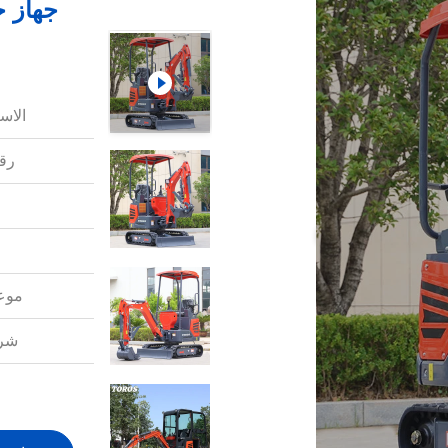
الاس
رقم
موعد
شرو