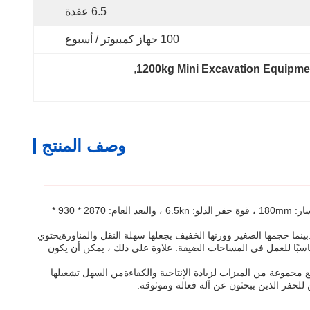
6.5 عقدة
100 جهاز كمبيوتر / أسبوع
, 
1200kg Mini Excavation Equipme
وصف المنتج
الحفرة الزحفية الصغيرة هي الخيار المثالي لمورد الحفرة للعملاء الذين يبحثون عن حفرة صغيرة 1 طن.ويأتي مع تصنيف ممتاز: 25 ((30) ° ، عرض المسار: 180mm ، قوة حفر الدلو: 6.5kn ، والبعد العام: 2870 * 930 *
ينما حجمها الصغير ووزنها الخفيف يجعلها سهلة النقل والمناورةيحتوي
مح لها بالعمل على المنحدرات الحادة دون صعوبة. بالإضافة إلى ذلك ، فإن عرض المسار الذي يبلغ 180 مم يجعله مناسبًا للعمل في المساحات الضيقة. علاوة على ذلك ، يمكن أن يكون
ع مجموعة من الميزات لزيادة الإنتاجية والكفاءةمن السهل تشغيلها
 للحفر الذين يبحثون عن آلة فعالة وموثوقة.