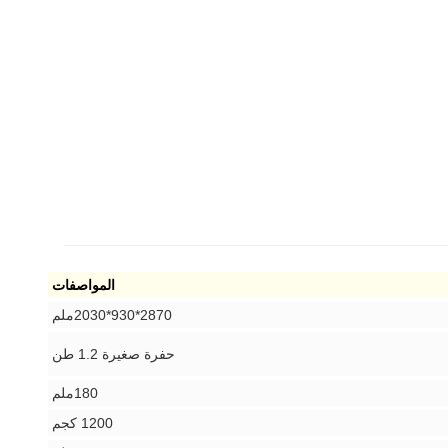
المواصفات
2870*930*2030ملم
حفرة صغيرة 1.2 طن
180ملم
1200 كجم