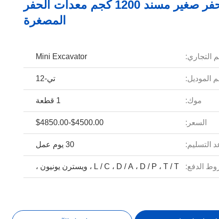
جهاز حفر صغير مسند 1200 كجم معدات الحفر
المصغرة
م التجاري:
Mini Excavator
 الموديل:
تي-12
موك:
1 قطعة
السعر:
$4500.00-$4850.00
 التسليم:
30 يوم عمل
ط الدفع:
L / C ، D / A ، D / P ، T / T ، ويسترن يونيون ،