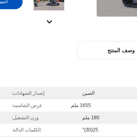
احص
وصف المنتج
الصين
إصدار الشهادات:
1655 ملم
عرض الشاسيه:
180 ملم
وزن التشغيل:
25(30)°
الكلمات الدالة: