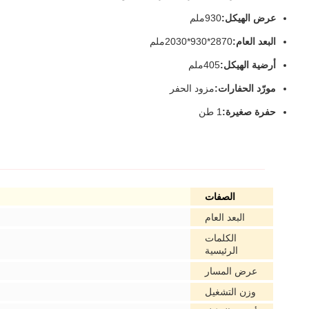
عرض الهيكل:
930ملم
البعد العام:
2870*930*2030ملم
أرضية الهيكل:
405ملم
مورّد الحفارات:
مزود الحفر
حفرة صغيرة:
1 طن
الصفات
البعد العام
الكلمات
الرئيسية
عرض المسار
وزن التشغيل