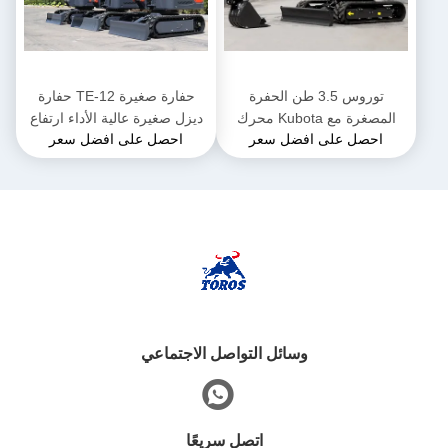
توروس 3.5 طن الحفرة
حفارة صغيرة TE-12 حفارة
المصغرة مع Kubota محرك
ديزل صغيرة عالية الأداء ارتفاع
احصل على افضل سعر
احصل على افضل سعر
الحفرة المجهرية متعددة
2285 ملم للأعمال البلدية
الوظائف
وسائل التواصل الاجتماعي
اتصل سريعًا