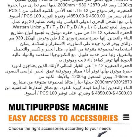
1200kg وبعد عام 2870 * 930 * 2030mm.لديها اسم تجاري من الحفرة
الصغيرة، رقم نموذج من TE-12، الحد الأدنى للكمية الطلب من 1 PCS،
نطاق سعر من 4500.00 $-4850.00، وقدرة التوريد 100 PCS / أسبوع.
يأتي مع الشحن البحري الدولي القياسي وله وقت تسليم 30 يوم عمل.
شروط الدفع تشمل L / C و D / A و D / P و T / T و Western Union.
الحفرة المصغرة TE-12 هي مورد حفرة موثوق به لجميع أنواع مشاريع
البناء والتعدين. إنها حفرة مصغرة وزنها 1.2 طن وعرض الهيكل 930 مم
،والذي يوفر قدرة جيدة على المناورة، الاستقرار والسلامة. يمكن
استخدامه لمجموعة متنوعة من المهام، مثل الحفر والكسر والتحميل
والتفريغ، ولها عمر خدمة طويل. مع التكنولوجيا المتقدمة والمواد عالية
الجودة،أنها توفر كفاءةأداء ثابت وموثوق به
الحفرة الصغيرة TE-12 هي الخيار المثالي لأولئك الذين يحتاجون لمورد
حفرة موثوق بهأنها توفر أداء ممتاز وموثوقيةأعمق الحفر الرأسي القصوى
1655mm، ووزن التشغيل 1200kg، والأبعاد الكلية من
2870*930*2030mm جعلها خيارا مثاليا لمجموعة متنوعة من مشاريع
البناء والتعدين.إنها أيضا قيمة كبيرة للنقود، مع نطاق أسعارها التنافسية من
4500.00 $-4850.00 $ وقدرتها على توفير 100 PCS / أسبوع.