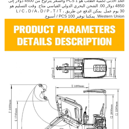
الحد الأدنى لكمية الطلب هو 1 PCS والسعر يتراوح من 4500 دولار إلى
4850 دولار.00. الشحن البحري الدولي القياسي متاح. وقت التسليم هو
30 يوم عمل. يمكن الدفع عن طريق L / C ، D / A ، D / P ، T / T ،
Western Union. يمكننا توفير 100 PCS / أسبوع.