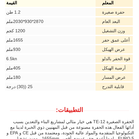
المعلم
القيمة
حفرة صغيرة
1.2 طن
البعد العام
2870*930*2030ملم
وزن التشغيل
1200 كجم
أعلى عمق حفر
1655ملم
عرض الهيكل
930ملم
قوة الحفر بالدلو
6.5kn
أرضية الهيكل
405ملم
عرض المسار
180ملم
قابلية التدرج
25 ((30) درجة
التطبيقات:
الحفرة الصغيرة TE-12 هي خيار مثالي لمشاريع البناء والتعدين بسبب
أدائها الفعال.هذه الحفرة مصنوعة من قبل المهنيين ذوي الخبرة لدينا مع
التكنولوجيا المتقدمة والمواد عالية الجودة، ومعتمدة من قبل CE و EPA و
EURO 5 ، لديها أعمق حفر عمودي أقصى 1655mm ، ووزن تشغيل