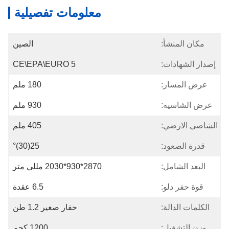
معلومات تفصيلية
مكان المنشأ:
الصين
إصدار الشهادات:
CE\EPA\EURO 5
عرض المسار:
180 ملم
عرض الشاسيه:
930 ملم
الشاصي الارضي:
405 ملم
قدرة الصعود:
25(30)°
البعد الشامل:
2870*930*2030 مللي متر
قوة حفر دلو:
6.5 عقدة
الكلمات الدالة:
حفار صغير 1.2 طن
وزن التشغيل:
1200 كجم