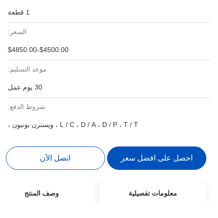
1 قطعة
السعر:
$4500.00-$4850.00
موعد التسليم:
30 يوم عمل
شروط الدفع:
L / C ، D / A ، D / P ، T / T ، ويسترن يونيون ،
احصل على افضل سعر
اتصل الآن
معلومات تفصيلية
وصف المنتج