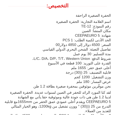
التخصيص:
الحفرة الصغيرة الزاحفة
اسم العلامة التجارية: الحفرة الصغيرة
رقم النموذج: TE-12
مكان المنشأ: الصين
شهادة: CEEPAEURO 5
الحد الأدنى لكمية الطلب: 1 PCS
السعر: 4500 دولار إلى 4850 دولار00
تفاصيل التعبئة: الشحن البحري الدولي القياسي
مدة التسليم: 30 يوم عمل
شروط الدفع: L/C، D/A، D/P، T/T، Western Union،
القدرة على التوريد: 100 قطعة في الأسبوع
أعلى عمق حفر: 1655 ملم
قابلية التصنيف: 25 ((30) درجة
وزن التشغيل: 1200 كجم
عرض المسار: 180 ملم
نحن موفّرين موثوقين بمحفرة صغيرة بطاقة 1.2 طن
لقد كنا المورد الرائد للحفر في الصين لسنوات عديدة. الحفرة الصغيرة
لدينا 1.2 طن هي ذات جودة عالية وموثوقية حقا.يأتي مع الشهادة
CEEPAEURO 5 ويقدم أعلى عمودي عمق الحفر من 1655mmمع قابلية
التدرج من 25 (((30) ° ووزن تشغيل من 1200kg، وهو الخيار المثالي
للعديد من العملاء.