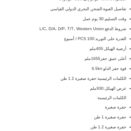
تفاصيل العبوة:
الشحن البحري الدولي القياسي
وقت التسليم:
30 يوم عمل
شروط الدفع:
L/C، D/A، D/P، T/T، Western Union
القدرة على التوريد:
100 PCS / أسبوع
أرضية الهيكل:
405ملم
أعلى عمق حفر
1655ملم
قوة حفر الدلو:
6.5kn
الكلمات الرئيسية:
حفرة صغيرة 1.2 طن
عرض الهيكل:
930ملم
الكلمات الرئيسية:
حفرة صغيرة
حفرة صغيرة 1 طن
حفرة صغيرة 1.2 طن