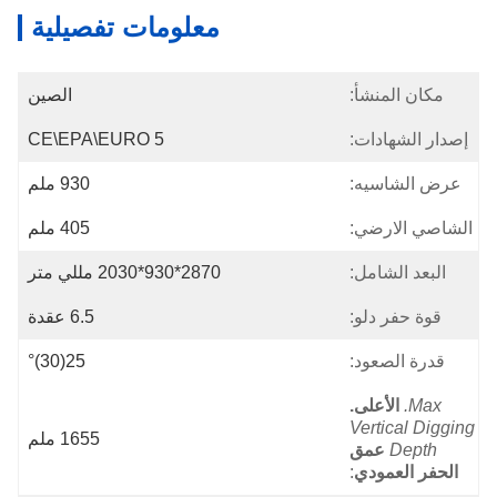
معلومات تفصيلية
مكان المنشأ:
الصين
إصدار الشهادات:
CE\EPA\EURO 5
عرض الشاسيه:
930 ملم
الشاصي الارضي:
405 ملم
البعد الشامل:
2870*930*2030 مللي متر
قوة حفر دلو:
6.5 عقدة
قدرة الصعود:
25(30)°
Max.
الأعلى.
Vertical Digging
1655 ملم
Depth
عمق
الحفر العمودي
: