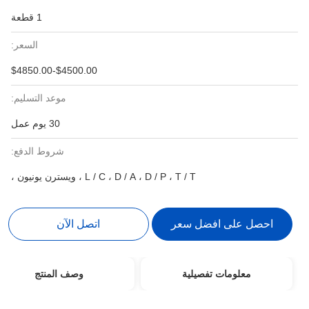
1 قطعة
السعر:
$4500.00-$4850.00
موعد التسليم:
30 يوم عمل
شروط الدفع:
L / C ، D / A ، D / P ، T / T ، ويسترن يونيون ،
احصل على افضل سعر
اتصل الآن
معلومات تفصيلية
وصف المنتج