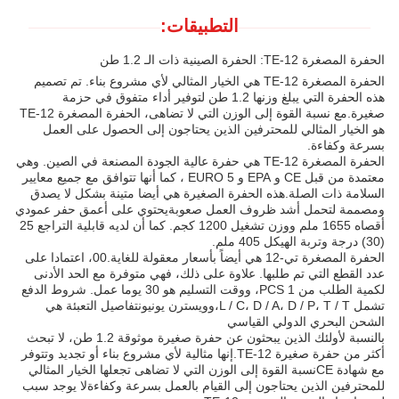
التطبيقات:
الحفرة المصغرة TE-12: الحفرة الصينية ذات الـ 1.2 طن
الحفرة المصغرة TE-12 هي الخيار المثالي لأي مشروع بناء. تم تصميم
هذه الحفرة التي يبلغ وزنها 1.2 طن لتوفير أداء متفوق في حزمة
صغيرة.مع نسبة القوة إلى الوزن التي لا تضاهى، الحفرة المصغرة TE-12
هو الخيار المثالي للمحترفين الذين يحتاجون إلى الحصول على العمل
بسرعة وكفاءة.
الحفرة المصغرة TE-12 هي حفرة عالية الجودة المصنعة في الصين. وهي
معتمدة من قبل CE و EPA و EURO 5 ، كما أنها تتوافق مع جميع معايير
السلامة ذات الصلة.هذه الحفرة الصغيرة هي أيضا متينة بشكل لا يصدق
ومصممة لتحمل أشد ظروف العمل صعوبةيحتوي على أعمق حفر عمودي
أقصاه 1655 ملم ووزن تشغيل 1200 كجم. كما أن لديه قابلية التراجع 25
(30) درجة وتربة الهيكل 405 ملم.
الحفرة المصغرة تي-12 هي أيضاً بأسعار معقولة للغاية.00، اعتمادا على
عدد القطع التي تم طلبها. علاوة على ذلك، فهي متوفرة مع الحد الأدنى
لكمية الطلب من 1 PCS، ووقت التسليم هو 30 يوما عمل. شروط الدفع
تشمل L / C، D / A، D / P، T / T،وويسترن يونيونتفاصيل التعبئة هي
الشحن البحري الدولي القياسي
بالنسبة لأولئك الذين يبحثون عن حفرة صغيرة موثوقة 1.2 طن، لا تبحث
أكثر من حفرة صغيرة TE-12.إنها مثالية لأي مشروع بناء أو تجديد وتتوفر
مع شهادة CEنسبة القوة إلى الوزن التي لا تضاهى تجعلها الخيار المثالي
للمحترفين الذين يحتاجون إلى القيام بالعمل بسرعة وكفاءةلا يوجد سبب