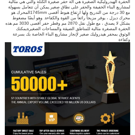
الحفرة الهيدروليكية الصغيرة هي آلة حفر صغيرة الكتلة والتي هي مثالية
لمشاريع البناء الخفيفة والحفر على نطاق صغير.يمكن أن تتعامل بسهولة
مع 30 درجة من التدريج ولها ارتفاع هبوط أقصى 1745mmالمحرك هو
محرك ديزل ، يوفر مزيجاً رائعاً من القوة والكفاءة. وهو أيضًا مضغوط
بشكل لا يصدق ، مع طول نقل 2870 مم وقطر حفر أقصى 3030 مم.هذه
الحفرة المصغرة مثالية للمناطق الضيقة والمساحات الصغيرةيمكنك
الوثوق بمحفر هيدروليك صغير لإنجاز مشاريع البناء الخاصة بك بسرعة
وكفاءة