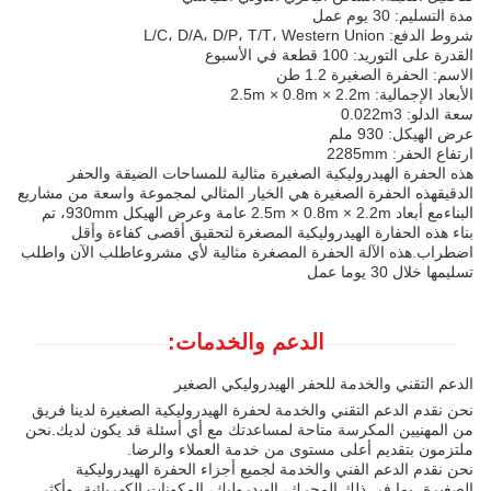
مدة التسليم: 30 يوم عمل
شروط الدفع: L/C، D/A، D/P، T/T، Western Union
القدرة على التوريد: 100 قطعة في الأسبوع
الاسم: الحفرة الصغيرة 1.2 طن
الأبعاد الإجمالية: 2.5m × 0.8m × 2.2m
سعة الدلو: 0.022m3
عرض الهيكل: 930 ملم
ارتفاع الحفر: 2285mm
هذه الحفرة الهيدروليكية الصغيرة مثالية للمساحات الضيقة والحفر
الدقيقهذه الحفرة الصغيرة هي الخيار المثالي لمجموعة واسعة من مشاريع
البناءمع أبعاد 2.5m × 0.8m × 2.2m عامة وعرض الهيكل 930mm، تم
بناء هذه الحفارة الهيدروليكية المصغرة لتحقيق أقصى كفاءة وأقل
اضطراب.هذه الآلة الحفرة المصغرة مثالية لأي مشروعاطلب الآن واطلب
تسليمها خلال 30 يوما عمل
الدعم والخدمات:
الدعم التقني والخدمة للحفر الهيدروليكي الصغير
نحن نقدم الدعم التقني والخدمة لحفرة الهيدروليكية الصغيرة لدينا فريق
من المهنيين المكرسة متاحة لمساعدتك مع أي أسئلة قد يكون لديك.نحن
ملتزمون بتقديم أعلى مستوى من خدمة العملاء والرضا.
نحن نقدم الدعم الفني والخدمة لجميع أجزاء الحفرة الهيدروليكية
الصغيرة، بما في ذلك المحرك، الهيدروليك، المكونات الكهربائية، وأكثر