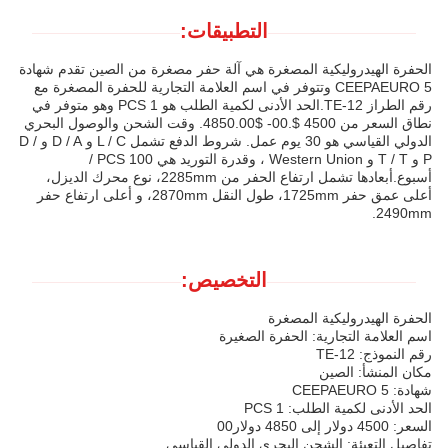
التطبيقات:
الحفرة الهيدروليكية المصغرة هي آلة حفر مصغرة من الصين تقدم شهادة
CEEPAEURO 5 وتتوفر في اسم العلامة التجارية للحفرة المصغرة مع
رقم الطراز TE-12.الحد الأدنى لكمية الطلب هو 1 PCS وهو متوفر في
نطاق السعر من 4500 $.00- $4850.00. وقت الشحن والوصول البحري
الدولي القياسي هو 30 يوم عمل. شروط الدفع تشمل L / C و D / A و D /
P و T / T و Western Union ، وقدرة التوريد هي 100 PCS /
أسبوع.أبعادها تشمل ارتفاع الحفر من 2285mm، نوع محرك الديزل،
أعلى عمق حفر 1725mm، طول النقل 2870mm، و أعلى ارتفاع حفر
2490mm.
التخصيص:
الحفرة الهيدروليكية المصغرة
اسم العلامة التجارية: الحفرة الصغيرة
رقم النموذج: TE-12
مكان المنشأ: الصين
شهادة: CEEPAEURO 5
الحد الأدنى لكمية الطلب: 1 PCS
السعر: 4500 دولار إلى 4850 دولار00
تفاصيل التعبئة: الشحن البحري الدولي القياسي