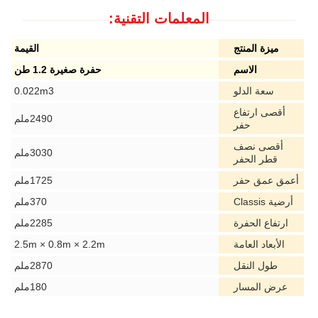
المعلمات التقنية:
ميزة المنتج
القيمة
الاسم
حفرة صغيرة 1.2 طن
سعة الدلو
0.022m3
أقصى ارتفاع
2490ملم
حفر
أقصى نصف
3030ملم
قطر الحفر
أعمق عمق حفر
1725ملم
أرضية Classis
370ملم
ارتفاع الحفرة
2285ملم
الأبعاد العامة
2.5m × 0.8m × 2.2m
طول النقل
2870ملم
عرض المسار
180ملم