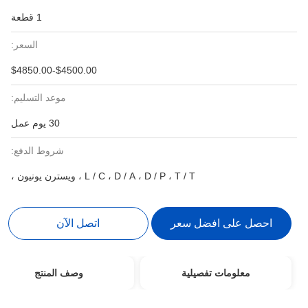
1 قطعة
السعر:
$4500.00-$4850.00
موعد التسليم:
30 يوم عمل
شروط الدفع:
L / C ، D / A ، D / P ، T / T ، ويسترن يونيون ،
احصل على افضل سعر
اتصل الآن
معلومات تفصيلية
وصف المنتج