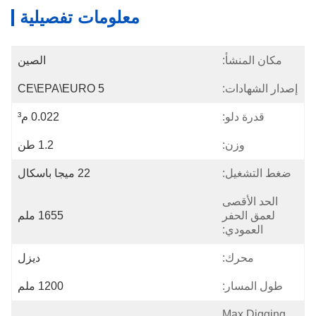
معلومات تفصيلية
مكان المنشأ:
الصين
إصدار الشهادات:
CE\EPA\EURO 5
قدرة دلو:
0.022 م³
وزن:
1.2 طن
ضغط التشغيل:
22 ميجا باسكال
الحد الأقصى
لعمق الحفر
1655 ملم
العمودي:
محرك:
ديزل
طول المسار:
1200 ملم
Max.digging