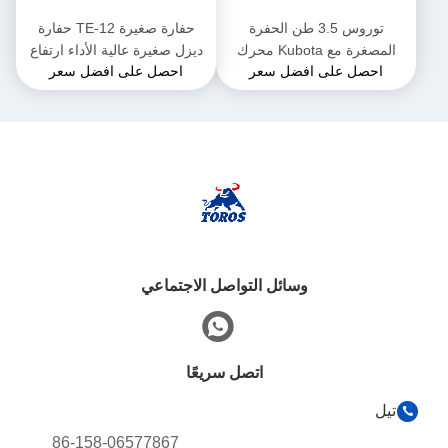
توروس 3.5 طن الحفرة
حفارة صغيرة TE-12 حفارة
المصغرة مع Kubota محرك
ديزل صغيرة عالية الأداء ارتفاع
احصل على افضل سعر
احصل على افضل سعر
الحفرة المجهرية متعددة
2285 ملم للأعمال البلدية
الوظائف
وسائل التواصل الاجتماعي
اتصل سريعًا
تيل
86-158-06577867