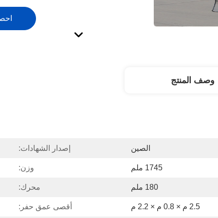
احص
وصف المنتج
الصين
إصدار الشهادات:
1745 ملم
وزن:
180 ملم
محرك:
2.5 م × 0.8 م × 2.2 م
أقصى عمق حفر: