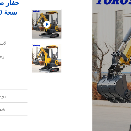
حفار ص
الاس
رقم
موعد
شرو