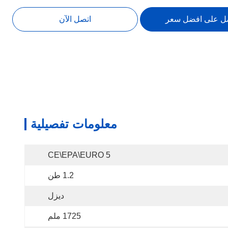
ل على افضل سعر
اتصل الآن
معلومات تفصيلية
CE\EPA\EURO 5
1.2 طن
ديزل
1725 ملم