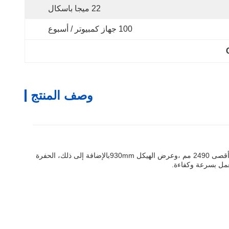
22 ميجا باسكال
100 جهاز كمبيوتر / أسبوع
وصف المنتج
الحفرة الهيدروليكية المصغرة هي آلة حفر مصغرة وهي صغيرة الكتلة وفعالة. يحتوي على ارتفاع هبوط أقصى 1745 مم ، وزنه 1.2 طن ، وارتفاع حفر أقصى 2490 مم ،وعرض الهيكل 930mmبالإضافة إلى ذلك، الحفرة