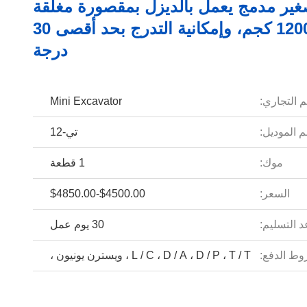
غير مدمج يعمل بالديزل بمقصورة مغلقة
سعة 1200 كجم، وإمكانية التدرج بحد أقصى 30
درجة
م التجاري:
Mini Excavator
 الموديل:
تي-12
موك:
1 قطعة
السعر:
$4500.00-$4850.00
 التسليم:
30 يوم عمل
ط الدفع:
L / C ، D / A ، D / P ، T / T ، ويسترن يونيون ،