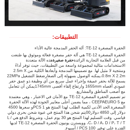
التطبيقات:
الحفرة المصغرة TE-12: آلة الحفر المدمجة عالية الأداء
الحفرة المصغرة TE-12 هي آلة حفر مصغرة فعالة وموثوق بها صُنعت
من قبل العلامة التجارية الرائدة
حفرة صغيرة
هذه الآلة متعددة
الاستخدامات مثالية لمجموعة واسعة من التطبيقات، حيث توفر أداءً
ومنتجية لا مثيل لها. مع تصميمها المدمجة وأبعادها الكلية من 2.5m X
0.8m X 2.2m،يمكنه الوصول بسهولة إلى الصغارضغط التشغيل 22MPa
يسمح للآلة بحفر عميقة وإجراء عمل سريع من أي وظيفة.ذو عمق حفر
عمودي أقصاه 1655mm وارتفاع إلقاء أقصى 1745mmيمكن أن تتعامل
مع أصعب المناطق والمشاريع.
تم تصميم الحفرة المصغرة TE-12 مع الأمان في الاعتبار ، وهي معتمدة
مع CEEPAEURO 5 ، مما يضمن أعلى معايير الجودة لهذه الآلة الحفرة
المصغرة.الحد الأدنى لكمية الطلب لهذا المنتج هو 1 PCSو سعرها 4500
دولار إلى 4850 دولار00يتم شحن هذا المنتج في عبوة شحن بحري دولي
قياسي. وقت التسليم لهذا المنتج هو 30 يوم عمل، وشروط الدفع هي L /
C، D / A، D / P، T / T، وويسترن يونيون.الحفرة المصغرة TE-12 لديها
القدرة على توفير 100 PCS / أسبوع.