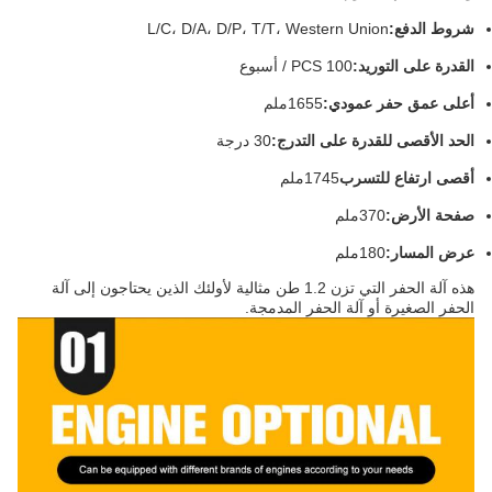
شروط الدفع:
L/C، D/A، D/P، T/T، Western Union
القدرة على التوريد:
100 PCS / أسبوع
أعلى عمق حفر عمودي:
1655ملم
الحد الأقصى للقدرة على التدرج:
30 درجة
أقصى ارتفاع للتسرب
1745ملم
صفحة الأرض:
370ملم
عرض المسار:
180ملم
هذه آلة الحفر التي تزن 1.2 طن مثالية لأولئك الذين يحتاجون إلى آلة
الحفر الصغيرة أو آلة الحفر المدمجة.