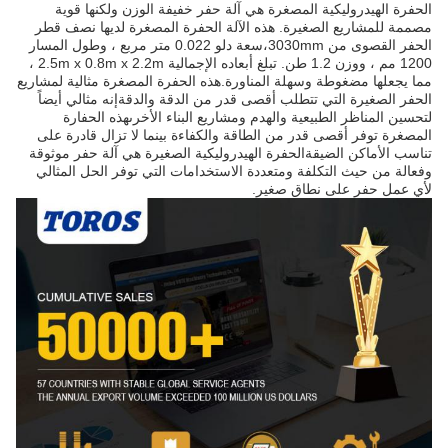
الحفرة الهيدروليكية المصغرة هي آلة حفر خفيفة الوزن ولكنها قوية
مصممة للمشاريع الصغيرة. هذه الآلة الحفرة المصغرة لديها نصف قطر
الحفر القصوى من 3030mm،سعة دلو 0.022 متر مربع ، وطول المسار
1200 مم ، ووزن 1.2 طن. تبلغ أبعاده الإجمالية 2.5m x 0.8m x 2.2m ،
مما يجعلها مضغوطة وسهلة المناورة.هذه الحفرة المصغرة مثالية لمشاريع
الحفر الصغيرة التي تتطلب أقصى قدر من الدقة والدقةإنه مثالي أيضاً
لتحسين المناظر الطبيعية والهدم ومشاريع البناء الأخرىهذه الحفارة
المصغرة توفر أقصى قدر من الطاقة والكفاءة بينما لا تزال قادرة على
تناسب الأماكن الضيقةالحفرة الهيدروليكية الصغيرة هي آلة حفر موثوقة
وفعالة من حيث التكلفة ومتعددة الاستخدامات التي توفر الحل المثالي
لأي عمل حفر على نطاق صغير.