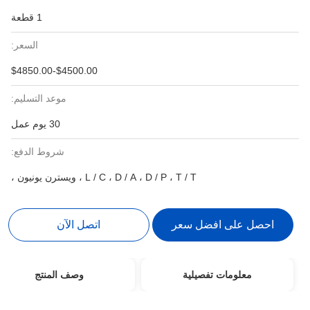
1 قطعة
السعر:
$4500.00-$4850.00
موعد التسليم:
30 يوم عمل
شروط الدفع:
L / C ، D / A ، D / P ، T / T ، ويسترن يونيون ،
احصل على افضل سعر
اتصل الآن
معلومات تفصيلية
وصف المنتج