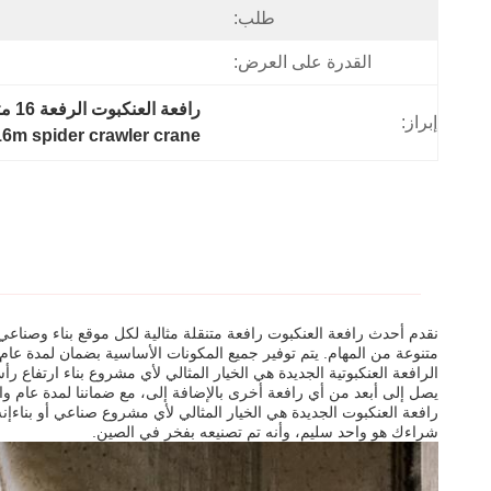
طلب:
القدرة على العرض:
رافعة العنكبوت الرفعة 16 متر,مشاريع البناء رافعة العنكبوت,رافعة العنكبوت الزحف 16m
إبراز:
16m spider crawler crane
متنوعة من المهام. يتم توفير جميع المكونات الأساسية بضمان لمدة عام و
يصل إلى أبعد من أي رافعة أخرى بالإضافة إلى، مع ضماننا لمدة عام 
رافعة العنكبوت الجديدة هي الخيار المثالي لأي مشروع صناعي أو بناءإن
شراءك هو واحد سليم، وأنه تم تصنيعه بفخر في الصين.