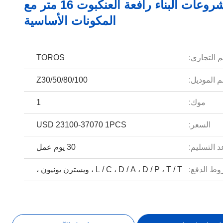
مشروعات البناء رافعة العنكبوت 16 متر مع
المكونات الأساسية
م التجاري:
TOROS
 الموديل:
Z30/50/80/100
موك:
1
السعر:
USD 23100-37070 1PCS
 التسليم:
30 يوم عمل
ط الدفع:
L / C ، D / A ، D / P ، T / T ، ويسترن يونيون ،