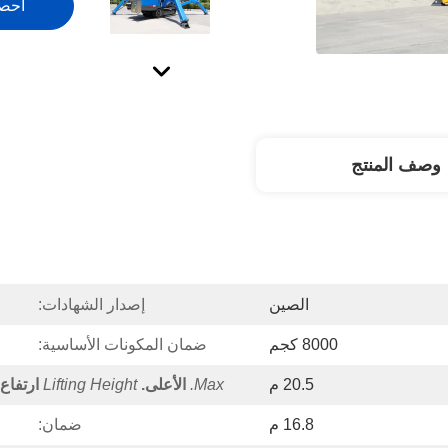
احص
وصف المنتج
الصين
إصدار الشهادات:
8000 كجم
ضمان المكونات الأساسية:
20.5 م
Max.
الأعلى.
Lifting Height
ارتفاع
16.8 م
ضمان: