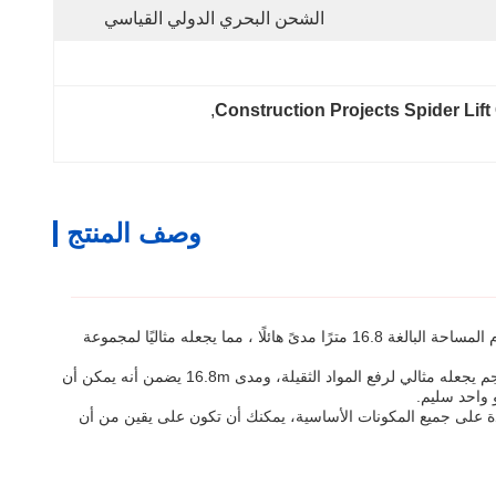
الشحن البحري الدولي القياسي
, 
Construction Projects Spider Lift
وصف المنتج
نقدم أحدث رافعة العنكبوت رافعة متنقلة مثالية لكل موقع بناء وصناعي رافعتنا العنكبوتية الجديدة تقدم رأس تحت الأرض لا مثيل له5 أمتار ووزن 8يقدم المساحة البالغة 16.8 مترًا مدىً هائلًا ، مما يجعله مثاليًا لمجموعة
الرافعة العنكبوتية الجديدة هي الخيار المثالي لأي مشروع بناء ارتفاع رأسها الأقصى هو 20.5m مما يسمح لها بالوصول إلى عمق تحت الأرضوزنه 000 كجم يجعله مثالي لرفع المواد الثقيلة، ومدى 16.8m يضمن أنه يمكن أن
 واحد سليم.
احدة على جميع المكونات الأساسية، يمكنك أن تكون على يقين من أن