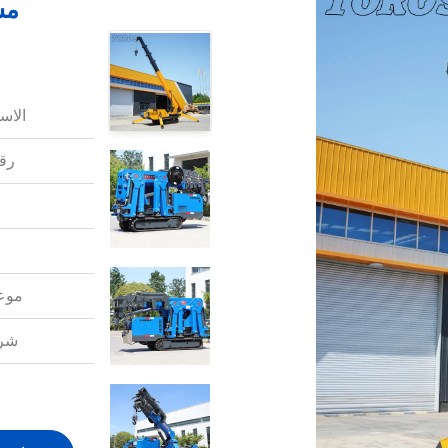
الاس
رقم
موعد
شرو