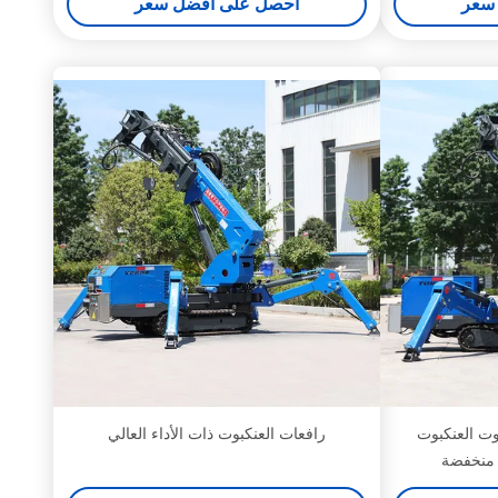
سعر
احصل على افضل سعر
وت العنكبوت
رافعات العنكبوت ذات الأداء العالي
 منخفضة