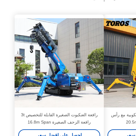
كوبية مع رأس
رافعة العنكبوت الصغيرة القابلة للتخصيص 3t
رافعة الزحف الصغيرة 16.8m Span
سعر
احصل على افضل سعر