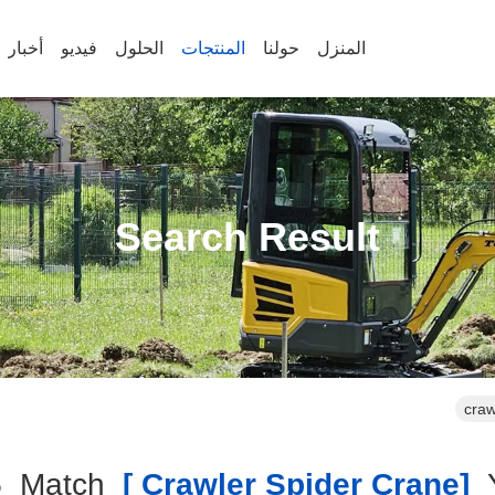
المنزل
حولنا
المنتجات
الحلول
فيديو
أخبار
Search Result
craw
6
Match
[crawler Spider Crane ]