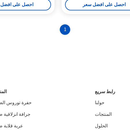
احصل على افضل سعر
احصل على افضل 
1
رابط سريع
المن
حولنا
حفرة توروس الص
المنتجات
جرافة انزلاقية 
الحلول
عربة قلابة ص