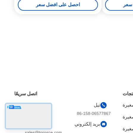
سعر
احصل على افضل سعر
تجات
اتصل سريعًا
غيرة
تيل
86-158-06577867
صغيرة
بريد إلكتروني
غيرة
sales@torosce.com