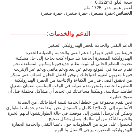
سعة الدلو: 0.022m3
أعمق عمق حفر: 1725 ملم
الخصائص:
حفرة مصغرة، حفرة صغيرة، حفرة صغيرة
الدعم والخدمات:
الدعم التقني والخدمة للحفر الهيدروليكي الصغير
فريقنا من الخبراء يوفر الدعم الفني والخدمة والصيانة للحفرة
الهيدروليكية المصغرة الخاصة بك سواء كنت بحاجة إلى حل مشكلة،
تحديث النظام الحالي،أو تثبيت نظام جديدفنيونا يمكنهم المساعدة نحن
نقدم خدمة في الموقع ودعم عن بعد ودعم هاتفي ودعم عبر الإنترنت
فنيونا مدربون لتقييم احتياجاتك وتوفير أفضل الحلول لعملك.حتى تتمكن
من تحقيق أقصى قدر من الكفاءة والإنتاجية من الحفرة الهيدروليكية
الصغيرة الخاصة بكنحن نقدم صيانة في الوقت المناسب لضمان تشغيل
نظامك بسلاسة، ويمكننا مساعدتك في تحديد أي مشاكل محتملة قبل أن
تصبح خطيرة.
نحن نقدم مجموعة من خطط الخدمة لتلبية احتياجاتك، من الصيانة
الأساسية إلى الإصلاح الكامل والاستبدال.نحن أيضا نقدم خدمات الطوارئ
ويمكن أن نرسل الفنيين إلى موقعك في حالة الطوارئفنيونا لديهم الخبرة
والخبرة للتأكد من أن نظامك يعمل بشكل صحيح.
للحصول على مزيد من المعلومات حول دعمنا التقني والخدمة الحفارة
الهيدروليكية الصغيرة، يرجى الاتصال بنا اليوم.