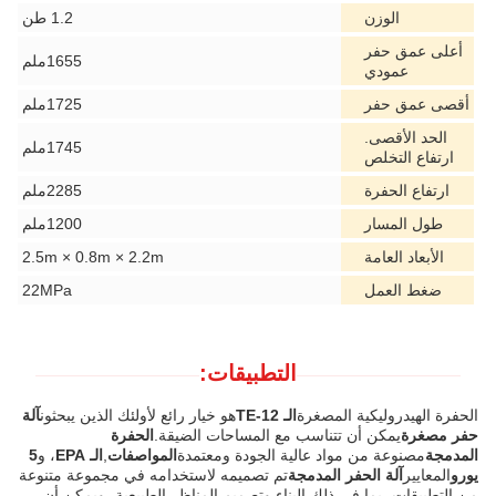
الوزن
1.2 طن
أعلى عمق حفر
1655ملم
عمودي
أقصى عمق حفر
1725ملم
الحد الأقصى.
1745ملم
ارتفاع التخلص
ارتفاع الحفرة
2285ملم
طول المسار
1200ملم
الأبعاد العامة
2.5m × 0.8m × 2.2m
ضغط العمل
22MPa
التطبيقات:
الحفرة الهيدروليكية المصغرة
الـ TE-12
هو خيار رائع لأولئك الذين يبحثون
آلة
حفر مصغرة
يمكن أن تتناسب مع المساحات الضيقة.
الحفرة
المدمجة
مصنوعة من مواد عالية الجودة ومعتمدة
المواصفات
,
الـ EPA
، و
5
يورو
المعايير
آلة الحفر المدمجة
تم تصميمه لاستخدامه في مجموعة متنوعة
من التطبيقات، بما في ذلك البناء وتصميم المناظر الطبيعية، ويمكن أن