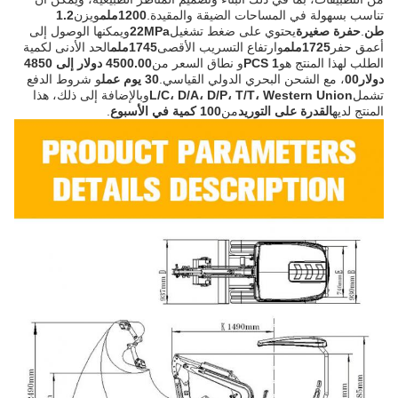
تناسب بسهولة في المساحات الضيقة والمقيدة.
1200ملم
ويزن
1.2
طن
.
حفرة صغيرة
يحتوي على ضغط تشغيل
22MPa
ويمكنها الوصول إلى
أعمق حفر
1725ملم
وارتفاع التسريب الأقصى
1745ملم
الحد الأدنى لكمية
الطلب لهذا المنتج هو
1 PCS
و نطاق السعر من
4500.00 دولار إلى 4850
دولار00
، مع الشحن البحري الدولي القياسي.
30 يوم عمل
و شروط الدفع
تشمل
L/C، D/A، D/P، T/T، Western Union
وبالإضافة إلى ذلك، هذا
المنتج لديه
القدرة على التوريد
من
100 كمية في الأسبوع
.