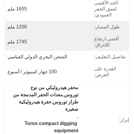
الحد الأقصى
لعمق الحفر
1655 ملم
العمودي:
طول المسار:
1200 ملم
أقصى ارتفاع
1745 ملم
للإغراق:
تفاصيل التغليف:
الشحن البحري الدولي القياسي
القدرة على
100 جهاز كمبيوتر / أسبوع
العرض:
محفر هيدروليكي من نوع 
توروس,معدات الحفر المدمجة من 
طراز توروس,حفرة هيدروليكية 
صغيرة
, 
إبراز:
Toros compact digging 
equipment