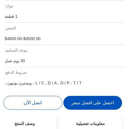
موك:
1 قطعة
السعر:
$4500.00-$4850.00
موعد التسليم:
30 يوم عمل
شروط الدفع:
L / C ، D / A ، D / P ، T / T ، ويسترن يونيون ،
احصل على افضل سعر
اتصل الآن
معلومات تفصيلية
وصف المنتج