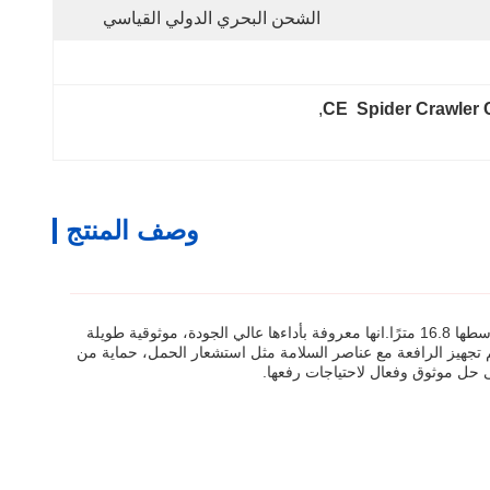
الشحن البحري الدولي القياسي
, 
CE  Spider Crawler 
وصف المنتج
رافعة العنكبوت هي رافعة متنقلة هيدروليكية تلسكوبية تزن 3 أطنان ، وهي مصممة للعمل في الأماكن الضيقة. يبلغ ارتفاع رفعها الأقصى 16 مترًا ومتوسطها 16.8 مترًا.انها معروفة بأداءها عالي الجودة، موثوقية طويلة
تم تجهيز الرافعة مع عناصر السلامة مثل استشعار الحمل، حماية من
ى حل موثوق وفعال لاحتياجات رفعها.