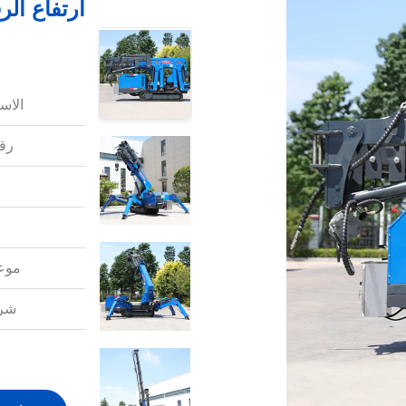
الاس
رقم
موعد
شرو