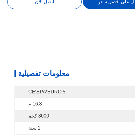
ل على افضل سعر
اتصل الآن
معلومات تفصيلية
CE\EPA\EURO 5
16.8 م
8000 كجم
1 سنة