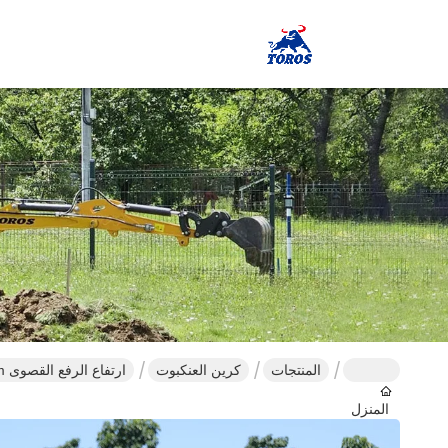
المنتجات
كرين العنكبوت
ارتفاع الرفع القصوى 16m رافعة العنكبوت الزاحف 360 درجة مفتول معتمدة من قبل CE
المنزل