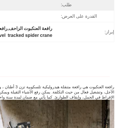
طلب:
القدرة على العرض:
رافعة العنكبوت الزاحف,رافعة العنكبوت الزاحف CE,ال
إبراز:
vel  tracked spider crane
الأجل، وتشغيل فعال من حيث التكلفة. يمكن رفع الأشياء الثقيلة ويمكن
الإفراط في الحمل، وإيقاف الطوارئ. كما يأتي مع ضمان لمدة سنة واحدة