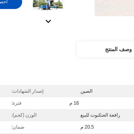
احص
وصف المنتج
الصين
إصدار الشهادات:
16 م
فترة:
رافعة العنكبوت للبيع
الوزن (كجم):
20.5 م
ضمان: