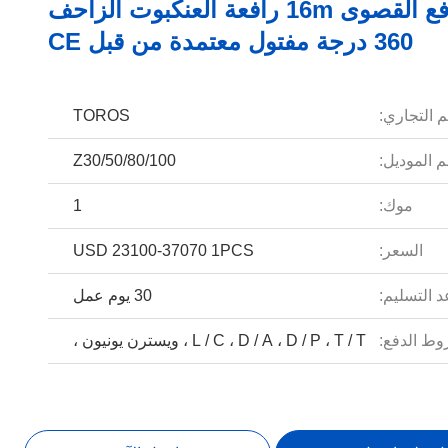
ارتفاع الرفع القصوى 16m رافعة العنكبوت الزاحف
360 درجة مفتول معتمدة من قبل CE
م التجاري:
TOROS
 الموديل:
Z30/50/80/100
موك:
1
السعر:
USD 23100-37070 1PCS
 التسليم:
30 يوم عمل
ط الدفع:
L / C ، D / A ، D / P ، T / T ، ويسترن يونيون ،