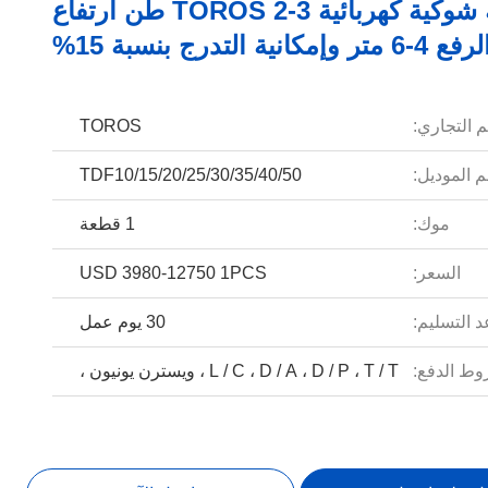
رافعة شوكية كهربائية TOROS 2-3 طن ارتفاع
فع 4-6 متر وإمكانية التدرج بنسبة 15%
م التجاري:
TOROS
 الموديل:
TDF10/15/20/25/30/35/40/50
موك:
1 قطعة
السعر:
USD 3980-12750 1PCS
 التسليم:
30 يوم عمل
ط الدفع:
L / C ، D / A ، D / P ، T / T ، ويسترن يونيون ،