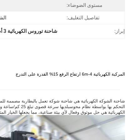
مستوى الضوضاء:
تفاصيل التغليف:
الش
إبراز:
شاحنة توروس الكهربائية 3 أطنان,شاحنة الشوكة الكهربائية توروس
المركبة الكهربائية 4-6m ارتفاع الرفع 15% القدرة على التدرج
الكهربائية هي حل موثوق وفعال لأي بيئة صناعية، مما يجعلها الخيار الم