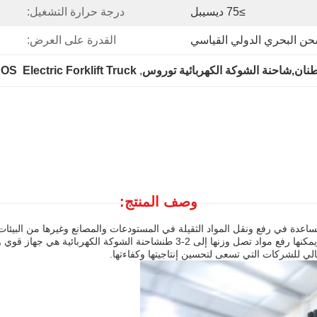
≥75 ديسيبل
درجة حرارة التشغيل:
حن البحري الدولي القياسي
القدرة على العرض:
S  Electric Forklift Truck
, 
وصف المنتج:
التحكم بها بواسطة نظام محوسبلديها سرعة قصوى تبلغ 25 كم/ساعة ويمكنها رفع مواد ت
ثالي للشركات التي تسعى لتحسين إنتاجيتها وكفاءتها.