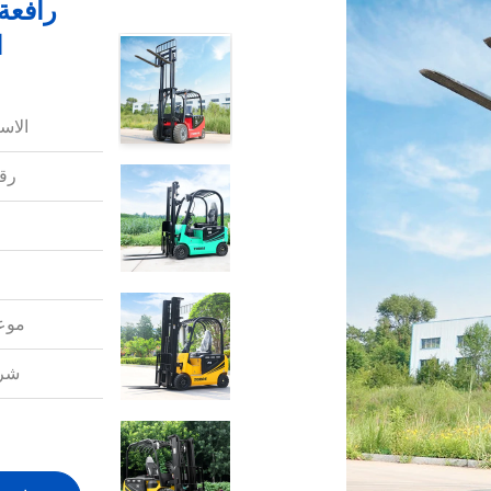
الر
الاس
رقم
موعد
شرو