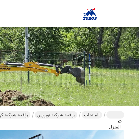
المنتجات
رافعة شوكية توروس
رافعة شوكية كهربائية TOROS 2-3 طن ارتفاع الرفع 4-6 متر وإ
المنزل