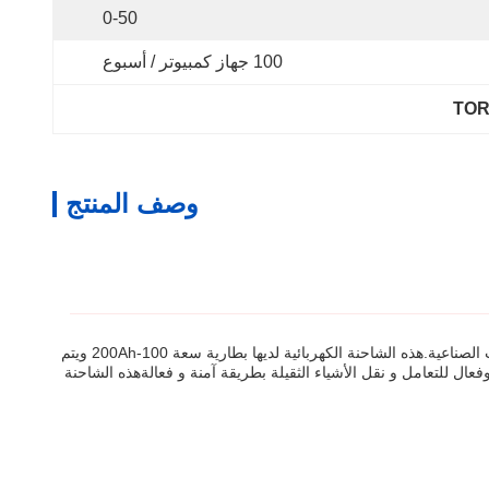
0-50
100 جهاز كمبيوتر / أسبوع
TORO
وصف المنتج
شاحنة الشوكة الكهربائية هي شاحنة شوكة تعمل بالبطارية مصممة للمساعدة في رفع ونقل المواد الثقيلة في المستودعات والمصانع وغيرها من البيئات الصناعية.هذه الشاحنة الكهربائية لديها بطارية سعة 100-200Ah ويتم
صل وزنها إلى 2-3 طنشاحنة الشوكة الكهربائية هي جهاز قوي وفعال للتعامل و نقل الأشياء الثقيلة بطريقة آمنة و فعالةهذه الشاحنة