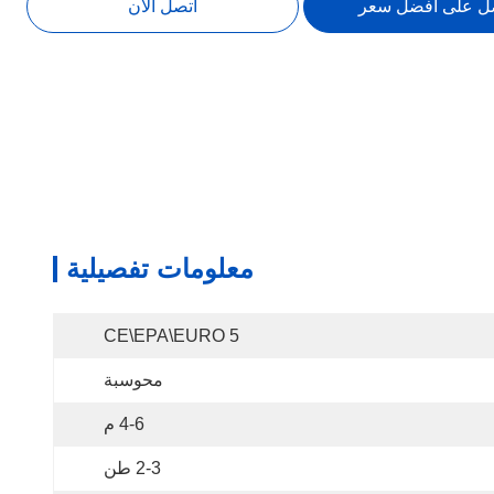
ل على افضل سعر
اتصل الآن
معلومات تفصيلية
CE\EPA\EURO 5
محوسبة
4-6 م
2-3 طن